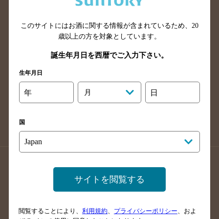
広島県のバー検索
岡山県のバー検索
山口県のバー検索
鳥取県のバー検索
このサイトにはお酒に関する情報が含まれているため、
20
島根県のバー検索
徳島県のバー検索
歳以上の方を対象としています。
香川県のバー検索
愛媛県のバー検索
誕生年月日を西暦でご入力下さい。
高知県のバー検索
福岡県のバー検索
生年月日
長崎県のバー検索
佐賀県のバー検索
年
月
日
大分県のバー検索
熊本県のバー検索
宮崎県のバー検索
鹿児島県のバー検索
国
沖縄県のバー検索
店舗登録方法のご案内
店舗情報更新方法のご案内
サイトを閲覧する
掲載店舗様ログイン
閲覧することにより、
利用規約
、
プライバシーポリシー
、およ