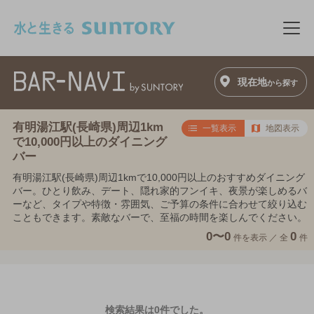
このページの本文へ移動
メニ
現在地
から探す
有明湯江駅(長崎県)周辺1km
一覧表示
地図表示
で10,000円以上のダイニング
バー
有明湯江駅(長崎県)周辺1kmで10,000円以上のおすすめダイニング
バー。ひとり飲み、デート、隠れ家的フンイキ、夜景が楽しめるバ
ーなど、タイプや特徴・雰囲気、ご予算の条件に合わせて絞り込む
こともできます。素敵なバーで、至福の時間を楽しんでください。
0〜0
0
件を表示 ／
全
件
検索結果は0件でした。