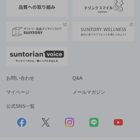
東京サントリーサンゴリアス
ESG情報ポータル
グループ企業一覧
サントリースポーツ
サステナビリティストーリーズ
事業所一覧
採用情報
お問い合わせ
Q&A
マイページ
メールマガジン
公式SNS一覧