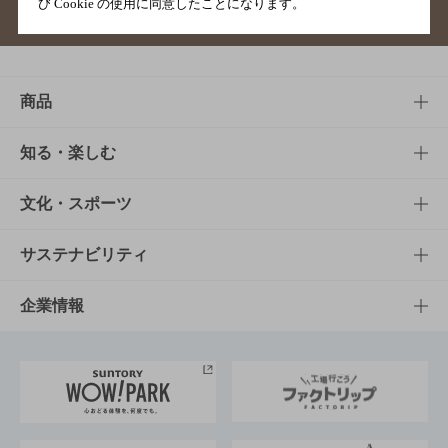
び Cookie の使用に同意したことになります。
サイトマップ
ご意見・ご感想
利用規約
商品
商品TOP
知る・楽しむ
商品一覧
知る・楽しむTOP
文化・スポーツ
商品発売情報
キャンペーン
文化・スポーツTOP
サステナビリティ
栄養成分一覧
工場見学
サントリーホール
サステナビリティTOP
企業情報
お料理・お酒レシピ
サントリー美術館
トップメッセージ
企業情報TOP
地域情報
サントリーサンバーズ大阪
サントリーが考えるサステナビリティ経営
企業概要