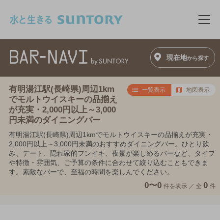
このページの本文へ移動
メニ
現在地
から探す
有明湯江駅(長崎県)周辺1km
一覧表示
地図表示
でモルトウイスキーの品揃え
が充実・2,000円以上～3,000
円未満のダイニングバー
有明湯江駅(長崎県)周辺1kmでモルトウイスキーの品揃えが充実・
2,000円以上～3,000円未満のおすすめダイニングバー。ひとり飲
み、デート、隠れ家的フンイキ、夜景が楽しめるバーなど、タイプ
や特徴・雰囲気、ご予算の条件に合わせて絞り込むこともできま
す。素敵なバーで、至福の時間を楽しんでください。
0〜0
0
件を表示 ／
全
件