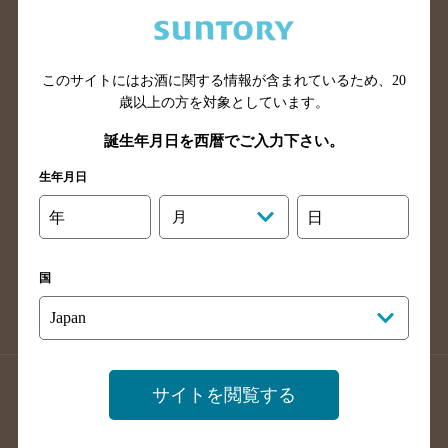
兵庫県のバー検索
奈良県のバー検索
滋賀県のバー検索
和歌山県のバー検索
広島県のバー検索
岡山県のバー検索
このサイトにはお酒に関する情報が含まれているため、
20
山口県のバー検索
鳥取県のバー検索
歳以上の方を対象としています。
島根県のバー検索
徳島県のバー検索
誕生年月日を西暦でご入力下さい。
香川県のバー検索
愛媛県のバー検索
生年月日
高知県のバー検索
福岡県のバー検索
年
月
日
長崎県のバー検索
佐賀県のバー検索
大分県のバー検索
熊本県のバー検索
国
宮崎県のバー検索
鹿児島県のバー検索
沖縄県のバー検索
店舗登録方法のご案内
店舗情報更新方法のご案内
サイトを閲覧する
掲載店舗様ログイン