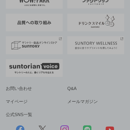
地域情報
サントリーサンバーズ大阪
サントリーが考えるサステナビリティ経営
企業概要
東京サントリーサンゴリアス
ESG情報ポータル
グループ企業一覧
サントリースポーツ
サステナビリティストーリーズ
事業所一覧
採用情報
お問い合わせ
Q&A
マイページ
メールマガジン
公式SNS一覧