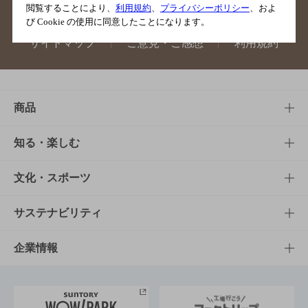
閲覧することにより、
利用規約
、
プライバシーポリシー
、およ
び Cookie の使用に同意したことになります。
サイトマップ
ご意見・ご感想
利用規約
商品
商品TOP
知る・楽しむ
商品一覧
知る・楽しむTOP
文化・スポーツ
商品発売情報
キャンペーン
文化・スポーツTOP
サステナビリティ
栄養成分一覧
工場見学
サントリーホール
サステナビリティTOP
企業情報
お料理・お酒レシピ
サントリー美術館
トップメッセージ
企業情報TOP