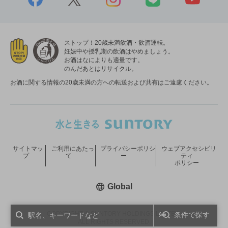
ストップ！20歳未満飲酒・飲酒運転。
妊娠中や授乳期の飲酒はやめましょう。
お酒はなによりも適量です。
のんだあとはリサイクル。
お酒に関する情報の20歳未満の方への転送および共有はご遠慮ください。
サイトマッ
ご利用にあたっ
プライバシーポリシ
ウェブアクセシビリ
プ
て
ー
ティ
ポリシー
新しいウィンドウで開く
Global
COPYRIGHT © SUNTORY HOLDINGS LIMITED.
条件で探す
ALL RIGHTS RESERVED.