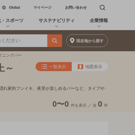
新しいウィンドウで開く
Global
マイページ
お問い合わせ
検索窓を開く
化・スポーツ
サステナビリティ
企業情報
現在地
から探す
ダイニングバー
上～
一覧表示
地図表示
ート、隠れ家的フンイキ、夜景が楽しめるバーなど、タイプや
0〜0
0
件を表示 ／
全
件