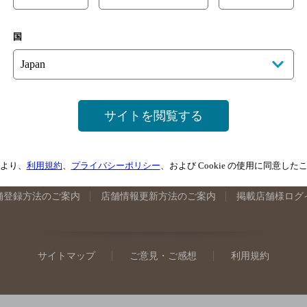
手県のバー検索
宮城県のバー検索
秋田県のバー検索
山形
国
馬県のバー検索
山梨県のバー検索
長野県のバー検索
新潟
埼玉県のバー検索
愛知県のバー検索
静岡県のバー検索
三
井県のバー検索
大阪府のバー検索
京都府のバー検索
兵庫
広島県のバー検索
岡山県のバー検索
山口県のバー検索
鳥
サイトを閲覧する
媛県のバー検索
高知県のバー検索
福岡県のバー検索
長崎
崎県のバー検索
鹿児島県のバー検索
沖縄県のバー検索
より、
利用規約
、
プライバシーポリシー
、および Cookie の使用に同意し
舗登録方法のご案内
店舗情報更新方法のご案内
掲載店舗様ログ
サイトマップ
ご意見・ご感想
利用規約