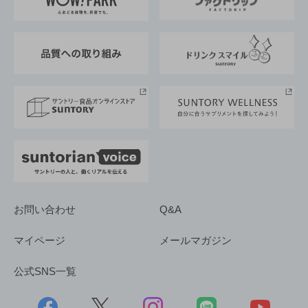
地域情報
サントリーサンバーズ大阪
サントリーが考えるサステナビリティ経営
企業概要
東京サントリーサンゴリアス
ESG情報ポータル
グループ企業一覧
サントリースポーツ
サステナビリティストーリーズ
事業所一覧
採用情報
お問い合わせ
Q&A
マイページ
メールマガジン
公式SNS一覧