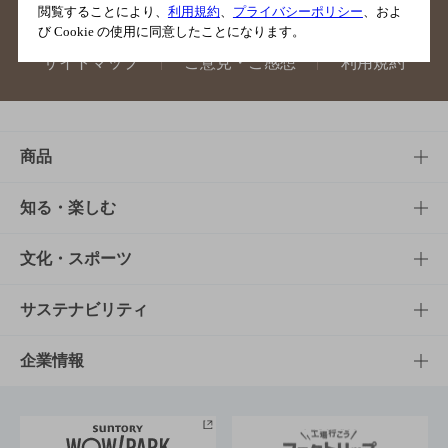
閲覧することにより、
利用規約
、
プライバシーポリシー
、およ
び Cookie の使用に同意したことになります。
サイトマップ
ご意見・ご感想
利用規約
商品
商品TOP
知る・楽しむ
商品一覧
知る・楽しむTOP
文化・スポーツ
商品発売情報
キャンペーン
文化・スポーツTOP
サステナビリティ
栄養成分一覧
工場見学
サントリーホール
サステナビリティTOP
企業情報
お料理・お酒レシピ
サントリー美術館
トップメッセージ
企業情報TOP