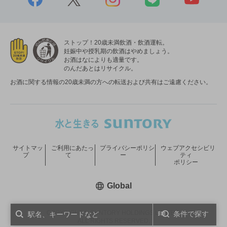
ストップ！20歳未満飲酒・飲酒運転。
妊娠中や授乳期の飲酒はやめましょう。
お酒はなによりも適量です。
のんだあとはリサイクル。
お酒に関する情報の20歳未満の方への転送および共有はご遠慮ください。
サイトマッ
ご利用にあたっ
プライバシーポリシ
ウェブアクセシビリ
プ
て
ー
ティ
ポリシー
新しいウィンドウで開く
Global
COPYRIGHT © SUNTORY HOLDINGS LIMITED.
条件で探す
ALL RIGHTS RESERVED.