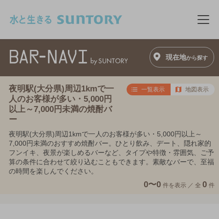
このページの本文へ移動
メニ
現在地
から探す
夜明駅(大分県)周辺1kmで一
一覧表示
地図表示
人のお客様が多い・5,000円
以上～7,000円未満の焼酎バ
ー
夜明駅(大分県)周辺1kmで一人のお客様が多い・5,000円以上～
7,000円未満のおすすめ焼酎バー。ひとり飲み、デート、隠れ家的
フンイキ、夜景が楽しめるバーなど、タイプや特徴・雰囲気、ご予
算の条件に合わせて絞り込むこともできます。素敵なバーで、至福
の時間を楽しんでください。
0〜0
0
件を表示 ／
全
件