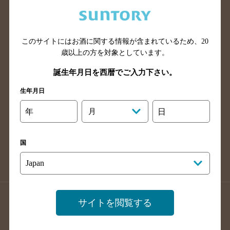
兵庫県のバー検索
奈良県のバー検索
滋賀県のバー検索
和歌山県のバー検索
広島県のバー検索
岡山県のバー検索
このサイトにはお酒に関する情報が含まれているため、
20
山口県のバー検索
鳥取県のバー検索
歳以上の方を対象としています。
島根県のバー検索
徳島県のバー検索
誕生年月日を西暦でご入力下さい。
香川県のバー検索
愛媛県のバー検索
生年月日
高知県のバー検索
福岡県のバー検索
年
月
日
長崎県のバー検索
佐賀県のバー検索
大分県のバー検索
熊本県のバー検索
国
宮崎県のバー検索
鹿児島県のバー検索
沖縄県のバー検索
店舗登録方法のご案内
店舗情報更新方法のご案内
サイトを閲覧する
掲載店舗様ログイン