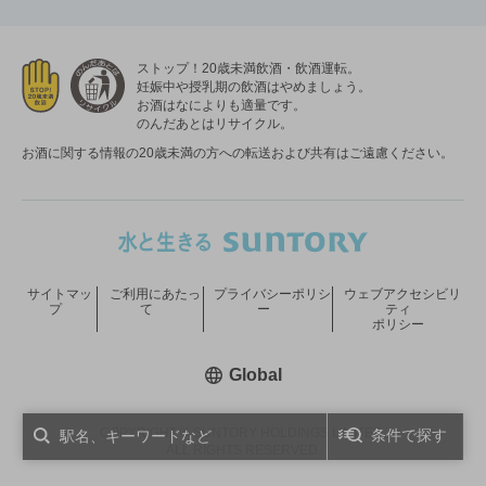
ストップ！20歳未満飲酒・飲酒運転。
妊娠中や授乳期の飲酒はやめましょう。
お酒はなによりも適量です。
のんだあとはリサイクル。
お酒に関する情報の20歳未満の方への転送および共有はご遠慮ください。
サイトマッ
ご利用にあたっ
プライバシーポリシ
ウェブアクセシビリ
プ
て
ー
ティ
ポリシー
新しいウィンドウで開く
Global
COPYRIGHT © SUNTORY HOLDINGS LIMITED.
条件で探す
ALL RIGHTS RESERVED.