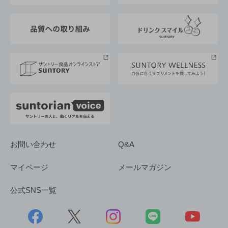
東京サントリーサンゴリアス
ESG情報ポータル
グループ企業一覧
サントリースポーツ
サステナビリティストーリーズ
事業所一覧
採用情報
お問い合わせ
Q&A
マイページ
メールマガジン
公式SNS一覧