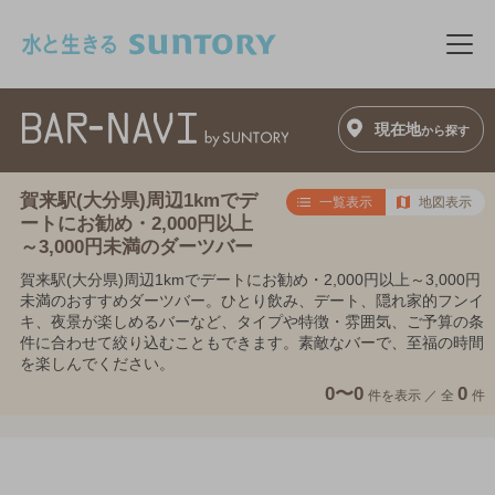
このページの本文へ移動
メニ
現在地
から探す
賀来駅(大分県)周辺1kmでデ
一覧表示
地図表示
ートにお勧め・2,000円以上
～3,000円未満のダーツバー
賀来駅(大分県)周辺1kmでデートにお勧め・2,000円以上～3,000円
未満のおすすめダーツバー。ひとり飲み、デート、隠れ家的フンイ
キ、夜景が楽しめるバーなど、タイプや特徴・雰囲気、ご予算の条
件に合わせて絞り込むこともできます。素敵なバーで、至福の時間
を楽しんでください。
0〜0
0
件を表示 ／
全
件