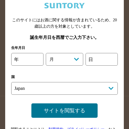
滋賀県のバー検索
和歌山県のバー検索
広島県のバー検索
岡山県のバー検索
このサイトにはお酒に関する情報が含まれているため、
20
山口県のバー検索
鳥取県のバー検索
歳以上の方を対象としています。
島根県のバー検索
徳島県のバー検索
誕生年月日を西暦でご入力下さい。
香川県のバー検索
愛媛県のバー検索
生年月日
高知県のバー検索
福岡県のバー検索
長崎県のバー検索
佐賀県のバー検索
年
月
日
大分県のバー検索
熊本県のバー検索
宮崎県のバー検索
鹿児島県のバー検索
国
沖縄県のバー検索
店舗登録方法のご案内
店舗情報更新方法のご案内
サイトを閲覧する
掲載店舗様ログイン