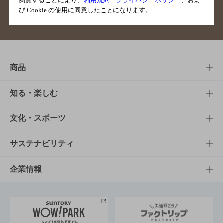
閲覧することにより、
利用規約
、
プライバシーポリシー
、およ
び Cookie の使用に同意したことになります。
サイトマップ
ご意見・ご感想
利用規約
商品
商品TOP
知る・楽しむ
商品一覧
知る・楽しむTOP
文化・スポーツ
商品発売情報
キャンペーン
文化・スポーツTOP
サステナビリティ
栄養成分一覧
工場見学
サントリーホール
サステナビリティTOP
企業情報
お料理・お酒レシピ
サントリー美術館
トップメッセージ
企業情報TOP
地域情報
サントリーサンバーズ大阪
サントリーが考えるサステナビリティ経営
企業概要