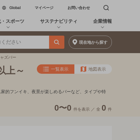
新しいウィンドウで開く
Global
マイページ
お問い合わせ
検索窓を開く
化・スポーツ
サステナビリティ
企業情報
現在地
から探す
ジャズバー
円以上～
一覧表示
地図表示
、隠れ家的フンイキ、夜景が楽しめるバーなど、タイプや特
0〜0
0
件を表示 ／
全
件