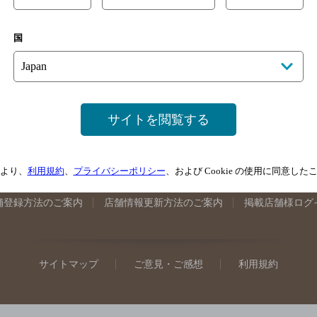
手県のバー検索
宮城県のバー検索
秋田県のバー検索
山形
国
馬県のバー検索
山梨県のバー検索
長野県のバー検索
新潟
埼玉県のバー検索
愛知県のバー検索
静岡県のバー検索
三
井県のバー検索
大阪府のバー検索
京都府のバー検索
兵庫
広島県のバー検索
岡山県のバー検索
山口県のバー検索
鳥
サイトを閲覧する
媛県のバー検索
高知県のバー検索
福岡県のバー検索
長崎
崎県のバー検索
鹿児島県のバー検索
沖縄県のバー検索
より、
利用規約
、
プライバシーポリシー
、および Cookie の使用に同意し
舗登録方法のご案内
店舗情報更新方法のご案内
掲載店舗様ログ
サイトマップ
ご意見・ご感想
利用規約