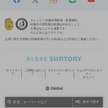
ストップ！20歳未満飲酒・飲酒運転。
妊娠中や授乳期の飲酒はやめましょう。
お酒はなによりも適量です。
のんだあとはリサイクル。
お酒に関する情報の20歳未満の方への転送および共有はご遠慮ください。
サイトマッ
ご利用にあたっ
プライバシーポリシ
ウェブアクセシビリ
プ
て
ー
ティ
ポリシー
新しいウィンドウで開く
Global
COPYRIGHT © SUNTORY HOLDINGS LIMITED.
条件で探す
ALL RIGHTS RESERVED.