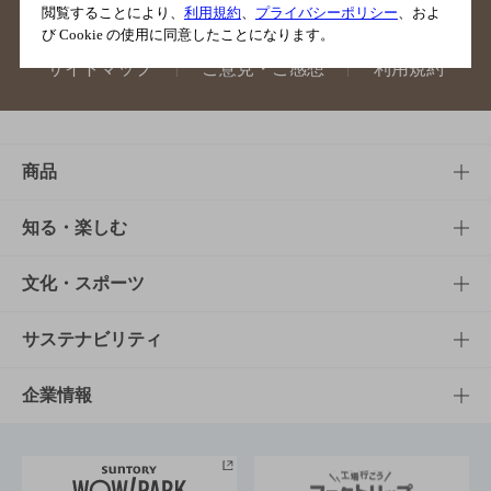
閲覧することにより、
利用規約
、
プライバシーポリシー
、およ
び Cookie の使用に同意したことになります。
サイトマップ
ご意見・ご感想
利用規約
商品
商品TOP
知る・楽しむ
商品一覧
知る・楽しむTOP
文化・スポーツ
商品発売情報
キャンペーン
文化・スポーツTOP
サステナビリティ
栄養成分一覧
工場見学
サントリーホール
サステナビリティTOP
企業情報
お料理・お酒レシピ
サントリー美術館
トップメッセージ
企業情報TOP