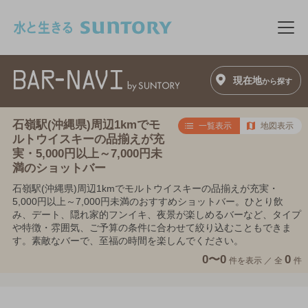
このページの本文へ移動
メニ
現在地
から探す
石嶺駅(沖縄県)周辺1kmでモ
一覧表示
地図表示
ルトウイスキーの品揃えが充
実・5,000円以上～7,000円未
満のショットバー
石嶺駅(沖縄県)周辺1kmでモルトウイスキーの品揃えが充実・
5,000円以上～7,000円未満のおすすめショットバー。ひとり飲
み、デート、隠れ家的フンイキ、夜景が楽しめるバーなど、タイプ
や特徴・雰囲気、ご予算の条件に合わせて絞り込むこともできま
す。素敵なバーで、至福の時間を楽しんでください。
0〜0
0
件を表示 ／
全
件