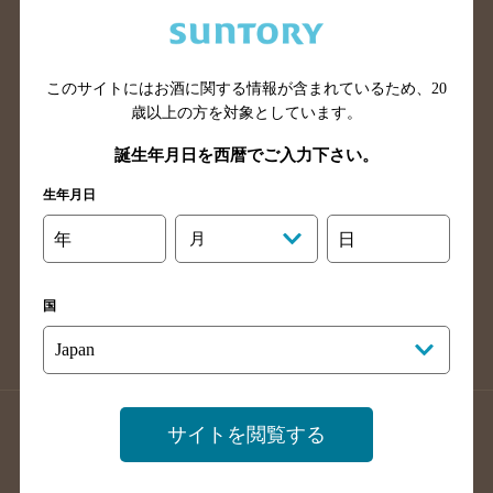
兵庫県のバー検索
奈良県のバー検索
滋賀県のバー検索
和歌山県のバー検索
広島県のバー検索
岡山県のバー検索
このサイトにはお酒に関する情報が含まれているため、
20
山口県のバー検索
鳥取県のバー検索
歳以上の方を対象としています。
島根県のバー検索
徳島県のバー検索
誕生年月日を西暦でご入力下さい。
香川県のバー検索
愛媛県のバー検索
生年月日
高知県のバー検索
福岡県のバー検索
年
月
日
長崎県のバー検索
佐賀県のバー検索
大分県のバー検索
熊本県のバー検索
国
宮崎県のバー検索
鹿児島県のバー検索
沖縄県のバー検索
店舗登録方法のご案内
店舗情報更新方法のご案内
サイトを閲覧する
掲載店舗様ログイン