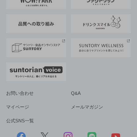
地域情報
サントリーサンバーズ大阪
サントリーが考えるサステナビリティ経営
企業概要
東京サントリーサンゴリアス
ESG情報ポータル
グループ企業一覧
サントリースポーツ
サステナビリティストーリーズ
事業所一覧
採用情報
お問い合わせ
Q&A
マイページ
メールマガジン
公式SNS一覧