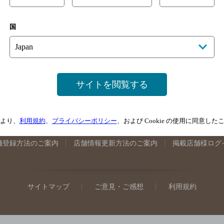
手県のバー検索
宮城県のバー検索
秋田県のバー検索
山形
国
馬県のバー検索
山梨県のバー検索
長野県のバー検索
新潟
埼玉県のバー検索
愛知県のバー検索
静岡県のバー検索
三
井県のバー検索
大阪府のバー検索
京都府のバー検索
兵庫
広島県のバー検索
岡山県のバー検索
山口県のバー検索
鳥
サイトを閲覧する
媛県のバー検索
高知県のバー検索
福岡県のバー検索
長崎
崎県のバー検索
鹿児島県のバー検索
沖縄県のバー検索
より、
利用規約
、
プライバシーポリシー
、および Cookie の使用に同意し
舗登録方法のご案内
店舗情報更新方法のご案内
掲載店舗様ログ
サイトマップ
ご意見・ご感想
利用規約