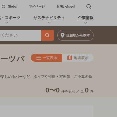
新しいウィンドウで開く
Global
マイページ
お問い合わせ
検索窓を開く
化・スポーツ
サステナビリティ
企業情報
現在地
から探す
ポーツバ
一覧表示
地図表示
夜景が楽しめるバーなど、タイプや特徴・雰囲気、ご予算の条
0〜0
0
件を表示 ／
全
件