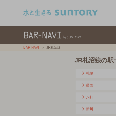
このページの本文へ移動
BAR-NAVI
JR札沼線
JR札沼線の駅
札幌
桑園
八軒
新川