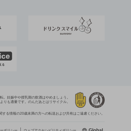
運転。
妊娠中や授乳期の飲酒はやめましょう。
よりも適量です。
のんだあとはリサイクル。
関する情報の20歳未満の方への転送および共有はご遠慮ください。
新しいウィン
Global
ーポリシー
ウェブアクセシビリティ
ポリシー