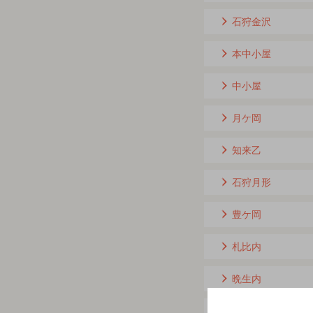
石狩金沢
本中小屋
中小屋
月ケ岡
知来乙
石狩月形
豊ケ岡
札比内
晩生内
札的