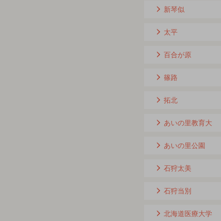
新琴似
太平
百合が原
篠路
拓北
あいの里教育大
あいの里公園
石狩太美
石狩当別
北海道医療大学