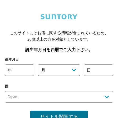
このサイトにはお酒に関する情報が含まれているため、
手県のバー検索
宮城県のバー検索
秋田県のバー検索
山形
20歳以上の方を対象としています。
馬県のバー検索
山梨県のバー検索
長野県のバー検索
新潟
誕生年月日を西暦でご入力下さい。
埼玉県のバー検索
愛知県のバー検索
静岡県のバー検索
三
井県のバー検索
大阪府のバー検索
京都府のバー検索
兵庫
生年月日
広島県のバー検索
岡山県のバー検索
山口県のバー検索
鳥
年
月
日
媛県のバー検索
高知県のバー検索
福岡県のバー検索
長崎
崎県のバー検索
鹿児島県のバー検索
沖縄県のバー検索
国
舗登録方法のご案内
店舗情報更新方法のご案内
掲載店舗様ログ
サイトを閲覧する