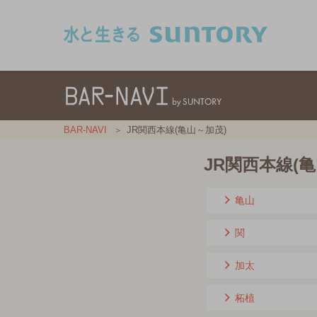
このページの本文へ移動
BAR-NAVI
JR関西本線(亀山～加茂)
JR関西本線(
亀山
関
加太
柘植