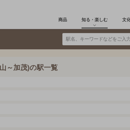
商品
知る・楽しむ
文
亀山～加茂)の駅一覧