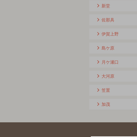
新堂
佐那具
伊賀上野
島ケ原
月ケ瀬口
大河原
笠置
加茂