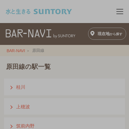
このページの本文へ移動
メニ
現在地
から探す
原田線
BAR-NAVI
原田線の駅一覧
桂川
上穂波
筑前内野