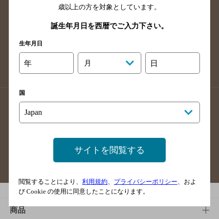
歳以上の方を対象としています。
高知県のバー検索
福岡県のバー検索
長崎県のバー検索
佐賀県のバー検索
誕生年月日を西暦でご入力下さい。
大分県のバー検索
熊本県のバー検索
生年月日
宮崎県のバー検索
鹿児島県のバー検索
年
月
日
沖縄県のバー検索
国
店舗登録方法のご案内
店舗情報更新方法のご案内
掲載店舗様ログイン
サイトを閲覧する
サイトマップ
ご意見・ご感想
利用規約
閲覧することにより、
利用規約
、
プライバシーポリシー
、およ
び Cookie の使用に同意したことになります。
商品