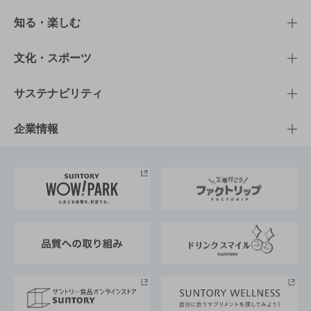
商品TOP
知る・楽しむ
商品一覧
知る・楽しむTOP
文化・スポーツ
商品発売情報
キャンペーン
文化・スポーツTOP
サステナビリティ
栄養成分一覧
工場見学
サントリーホール
サステナビリティTOP
企業情報
お料理・お酒レシピ
サントリー美術館
トップメッセージ
企業情報TOP
地域情報
サントリーサンバーズ大阪
サントリーが考えるサステナビリティ経営
企業概要
東京サントリーサンゴリアス
ESG情報ポータル
グループ企業一覧
サントリースポーツ
サステナビリティストーリーズ
事業所一覧
採用情報