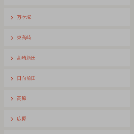
万ケ塚
東高崎
高崎新田
日向前田
高原
広原