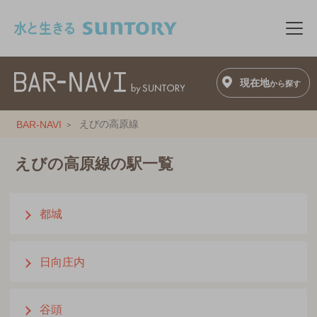
このページの本文へ移動
メニ
現在地
から探す
えびの高原線
BAR-NAVI
えびの高原線の駅一覧
都城
日向庄内
谷頭