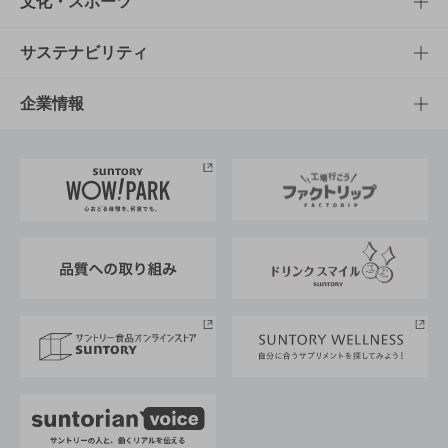
知る・楽しむTOP
文化・スポーツ
商品発売情報
キャンペーン
文化・スポーツTOP
サステナビリティ
栄養成分一覧
工場見学
サントリーホール
サステナビリティTOP
企業情報
お料理・お酒レシピ
サントリー美術館
トップメッセージ
企業情報TOP
地域情報
サントリーサンバーズ大阪
サントリーが考えるサステナビリティ経営
企業概要
東京サントリーサンゴリアス
ESG情報ポータル
グループ企業一覧
サントリースポーツ
サステナビリティストーリーズ
事業所一覧
採用情報