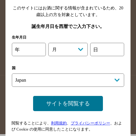
島根県のバー検索
徳島県のバー検索
このサイトにはお酒に関する情報が含まれているため、
20
歳以上の方を対象としています。
香川県のバー検索
愛媛県のバー検索
高知県のバー検索
福岡県のバー検索
誕生年月日を西暦でご入力下さい。
長崎県のバー検索
佐賀県のバー検索
生年月日
大分県のバー検索
熊本県のバー検索
年
月
日
宮崎県のバー検索
鹿児島県のバー検索
沖縄県のバー検索
国
店舗登録方法のご案内
店舗情報更新方法のご案内
掲載店舗様ログイン
サイトを閲覧する
サイトマップ
ご意見・ご感想
利用規約
閲覧することにより、
利用規約
、
プライバシーポリシー
、およ
び Cookie の使用に同意したことになります。