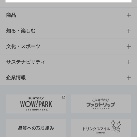
商品
商品TOP
知る・楽しむ
商品一覧
知る・楽しむTOP
文化・スポーツ
商品発売情報
キャンペーン
文化・スポーツTOP
サステナビリティ
栄養成分一覧
工場見学
サントリーホール
サステナビリティTOP
企業情報
お料理・お酒レシピ
サントリー美術館
トップメッセージ
企業情報TOP
地域情報
サントリーサンバーズ大阪
サントリーが考えるサステナビリティ経営
企業概要
東京サントリーサンゴリアス
ESG情報ポータル
グループ企業一覧
サントリースポーツ