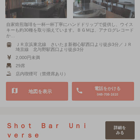
自家焙煎珈琲を一杯一杯丁寧にハンドドリップで提供し、ウイス
キーも約30種を取り揃えています。ＢＧＭは、アナログレコード
か…
ＪＲ京浜東北線 さいたま新都心駅西口より徒歩3分／ＪＲ
埼京線 北与野駅西口より徒歩3分
2,000円未満
29席
店内喫煙可（禁煙席あり）
電話をかける
地図を表示
048-708-1610
Ｓｈｏｔ Ｂａｒ Ｕｎｉ
詳細を
みる
ｖｅｒｓｅ