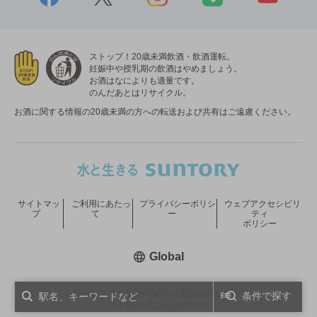
ストップ！20歳未満飲酒・飲酒運転。
妊娠中や授乳期の飲酒はやめましょう。
お酒はなによりも適量です。
のんだあとはリサイクル。
お酒に関する情報の20歳未満の方への転送および共有はご遠慮ください。
サイトマッ
ご利用にあたっ
プライバシーポリシ
ウェブアクセシビリ
プ
て
ー
ティ
ポリシー
新しいウィンドウで開く
Global
COPYRIGHT © SUNTORY HOLDINGS LIMITED.
条件で探す
ALL RIGHTS RESERVED.