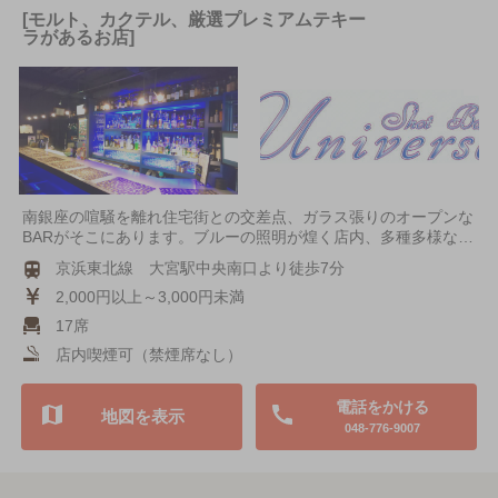
[モルト、カクテル、厳選プレミアムテキー
ラがあるお店]
南銀座の喧騒を離れ住宅街との交差点、ガラス張りのオープンな
BARがそこにあります。ブルーの照明が煌く店内、多種多様な…
京浜東北線 大宮駅中央南口より徒歩7分
2,000円以上～3,000円未満
17席
店内喫煙可（禁煙席なし）
電話をかける
地図を表示
048-776-9007