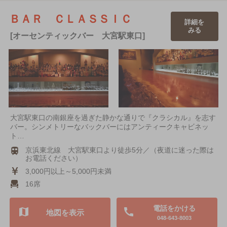
ＢＡＲ ＣＬＡＳＳＩＣ
詳細を
みる
[オーセンティックバー 大宮駅東口]
大宮駅東口の南銀座を過ぎた静かな通りで『クラシカル』を志す
バー。シンメトリーなバックバーにはアンティークキャビネッ
ト…
京浜東北線 大宮駅東口より徒歩5分／（夜道に迷った際は
お電話ください）
3,000円以上～5,000円未満
16席
電話をかける
地図を表示
048-643-8003