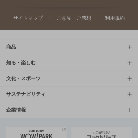
サイトマップ
ご意見・ご感想
利用規約
商品
商品TOP
知る・楽しむ
商品一覧
知る・楽しむTOP
文化・スポーツ
商品発売情報
キャンペーン
文化・スポーツTOP
サステナビリティ
栄養成分一覧
工場見学
サントリーホール
サステナビリティTOP
企業情報
お料理・お酒レシピ
サントリー美術館
トップメッセージ
企業情報TOP