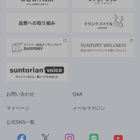
地域情報
サントリーサンバーズ大阪
サントリーが考えるサステナビリティ経営
企業概要
東京サントリーサンゴリアス
ESG情報ポータル
グループ企業一覧
サントリースポーツ
サステナビリティストーリーズ
事業所一覧
採用情報
お問い合わせ
Q&A
マイページ
メールマガジン
公式SNS一覧