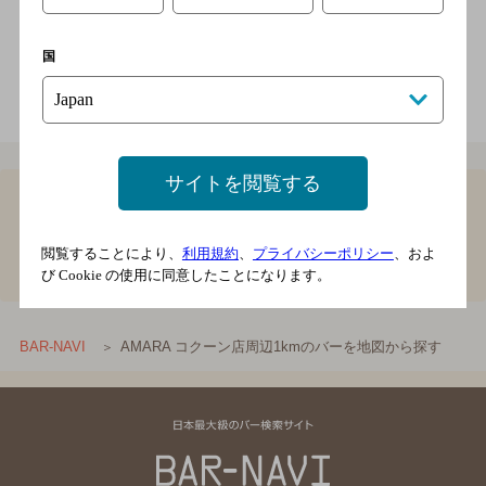
店内喫煙可（禁煙席なし）
国
電話をかける
地図を表示
048-647-1271
サイトを閲覧する
1
AMARA コクーン店周辺1kmのバーを地図から
閲覧することにより、
利用規約
、
プライバシーポリシー
、およ
探すTOP
び Cookie の使用に同意したことになります。
AMARA コクーン店周辺1kmのバーを地図から探す
BAR-NAVI