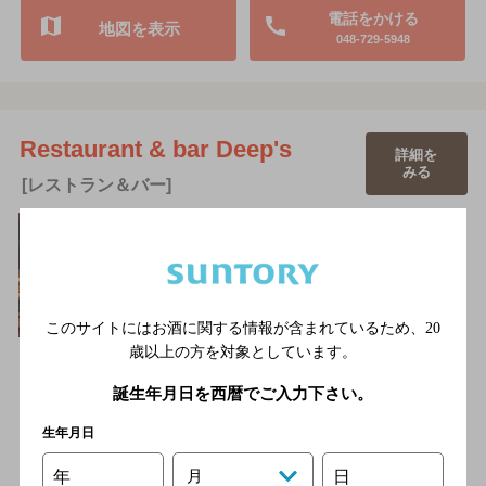
電話をかける
地図を表示
048-729-5948
Restaurant & bar Deep's
詳細を
みる
[レストラン＆バー]
このサイトにはお酒に関する情報が含まれているため、
20
歳以上の方を対象としています。
2016年で20周年を迎える、大宮南銀座通りの隠れ家的老舗ダイ
ニングバー。イタリアン出身のオーナーシェフのお料理とバー
誕生年月日を西暦でご入力下さい。
テ…
JR各線 大宮駅東口より徒歩5分
生年月日
2,000円以上～3,000円未満
年
月
日
24席