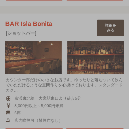
BAR Isla Bonita
詳細を
みる
[ショットバー]
カウンター席だけの小さなお店です。ゆったりと落ちついて飲ん
でいただけるような空間作りを心掛けております。スタンダード
カク…
京浜東北線 大宮駅東口より徒歩5分
3,000円以上～5,000円未満
6席
店内喫煙可（禁煙席なし）