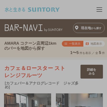
このページの本文へ移動
メニ
現在地
から探す
AMARA コクーン店周辺1km
一覧表示
地図表示
のバーを地図から探す
1〜5
5
件を表示 ／
全
件
カフェ＆ロースター スト
詳細を
みる
レンジフルーツ
[カフェバー＆アナログレコード ジャズ多
め]