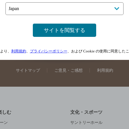
広島県のバー検索
岡山県のバー検索
山口県のバー検索
鳥
媛県のバー検索
高知県のバー検索
福岡県のバー検索
長崎
崎県のバー検索
鹿児島県のバー検索
沖縄県のバー検索
サイトを閲覧する
舗登録方法のご案内
店舗情報更新方法のご案内
掲載店舗様ログ
より、
利用規約
、
プライバシーポリシー
、および Cookie の使用に同意し
サイトマップ
ご意見・ご感想
利用規約
楽しむ
文化・スポーツ
ーン
サントリーホール