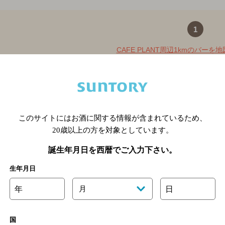
1
CAFE PLANT周辺1kmのバーを
このサイトにはお酒に関する情報が含まれているため、
20歳以上の方を対象としています。
誕生年月日を西暦でご入力下さい。
生年月日
手県のバー検索
宮城県のバー検索
秋田県のバー検索
山形
年
月
日
馬県のバー検索
山梨県のバー検索
長野県のバー検索
新潟
埼玉県のバー検索
愛知県のバー検索
静岡県のバー検索
三
国
井県のバー検索
大阪府のバー検索
京都府のバー検索
兵庫