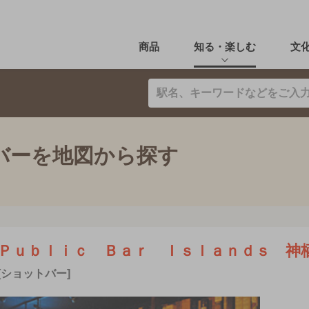
商品
知る・楽しむ
文
mのバーを地図から探す
Ｐｕｂｌｉｃ Ｂａｒ Ｉｓｌａｎｄｓ 神
[ショットバー]