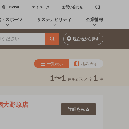
新しいウィンドウで開く
Global
マイページ
お問い合わせ
検索窓を開く
化・スポーツ
サステナビリティ
企業情報
現在地
から探す
一覧表示
地図表示
1〜1
1
件を表示 ／
全
件
栖大野原店
詳細を
みる