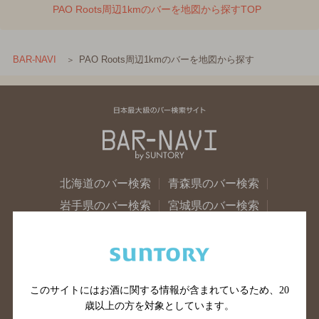
PAO Roots周辺1kmのバーを地図から探すTOP
PAO Roots周辺1kmのバーを地図から探す
BAR-NAVI
北海道のバー検索
青森県のバー検索
岩手県のバー検索
宮城県のバー検索
秋田県のバー検索
山形県のバー検索
福島県のバー検索
茨城県のバー検索
栃木県のバー検索
群馬県のバー検索
このサイトにはお酒に関する情報が含まれているため、
20
山梨県のバー検索
長野県のバー検索
歳以上の方を対象としています。
新潟県のバー検索
東京都のバー検索