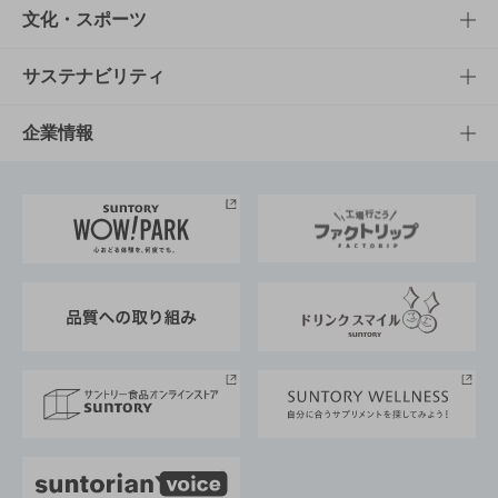
商品一覧
知る・楽しむTOP
文化・スポーツ
商品発売情報
キャンペーン
文化・スポーツTOP
サステナビリティ
栄養成分一覧
工場見学
サントリーホール
サステナビリティTOP
企業情報
お料理・お酒レシピ
サントリー美術館
トップメッセージ
企業情報TOP
地域情報
サントリーサンバーズ大阪
サントリーが考えるサステナビリティ経営
企業概要
東京サントリーサンゴリアス
ESG情報ポータル
グループ企業一覧
サントリースポーツ
サステナビリティストーリーズ
事業所一覧
採用情報