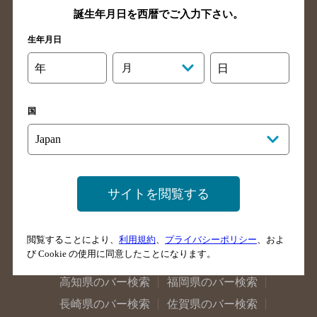
誕生年月日を西暦でご入力下さい。
神奈川県のバー検索
千葉県のバー検索
生年月日
埼玉県のバー検索
愛知県のバー検索
静岡県のバー検索
三重県のバー検索
年
月
日
岐阜県のバー検索
富山県のバー検索
石川県のバー検索
福井県のバー検索
国
大阪府のバー検索
京都府のバー検索
兵庫県のバー検索
奈良県のバー検索
滋賀県のバー検索
和歌山県のバー検索
サイトを閲覧する
広島県のバー検索
岡山県のバー検索
山口県のバー検索
鳥取県のバー検索
島根県のバー検索
徳島県のバー検索
閲覧することにより、
利用規約
、
プライバシーポリシー
、およ
び Cookie の使用に同意したことになります。
香川県のバー検索
愛媛県のバー検索
高知県のバー検索
福岡県のバー検索
長崎県のバー検索
佐賀県のバー検索