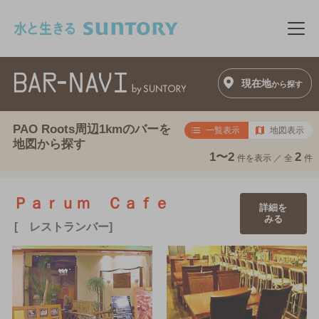
このページの本文へ移動
メニ
現在地
から探す
PAO Roots周辺1kmのバーを
一覧表示
地図表示
地図から探す
1〜2
2
件を表示 ／
全
件
Ｐａｒｕｍ Ｃａｆｅ
詳細を
みる
[ レストランバー]