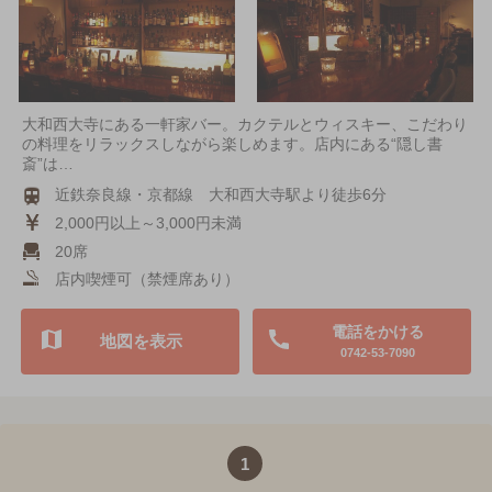
大和西大寺にある一軒家バー。カクテルとウィスキー、こだわり
の料理をリラックスしながら楽しめます。店内にある“隠し書
斎”は…
近鉄奈良線・京都線 大和西大寺駅より徒歩6分
2,000円以上～3,000円未満
20席
店内喫煙可（禁煙席あり）
電話をかける
地図を表示
0742-53-7090
1