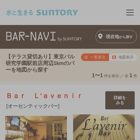
このページの本文へ移動
メニ
現在地
から探す
【テラス貸切あり】東京バル
一覧表示
地図表示
研究学園駅前店周辺1kmのバ
ーを地図から探す
1〜1
1
件を表示 ／
全
件
Ｂａｒ Ｌ’ａｖｅｎｉｒ
詳細を
みる
[オーセンティックバー]