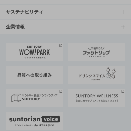
商品発売情報
キャンペーン
文化・スポーツTOP
サステナビリティ
栄養成分一覧
工場見学
サントリーホール
サステナビリティTOP
企業情報
お料理・お酒レシピ
サントリー美術館
トップメッセージ
企業情報TOP
地域情報
サントリーサンバーズ大阪
サントリーが考えるサステナビリティ経営
企業概要
東京サントリーサンゴリアス
ESG情報ポータル
グループ企業一覧
サントリースポーツ
サステナビリティストーリーズ
事業所一覧
採用情報