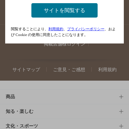
宮崎県のバー検索
鹿児島県のバー検索
サイトを閲覧する
沖縄県のバー検索
閲覧することにより、
利用規約
、
プライバシーポリシー
、およ
店舗登録方法のご案内
店舗情報更新方法のご案内
び Cookie の使用に同意したことになります。
掲載店舗様ログイン
サイトマップ
ご意見・ご感想
利用規約
商品
商品TOP
知る・楽しむ
商品一覧
知る・楽しむTOP
文化・スポーツ