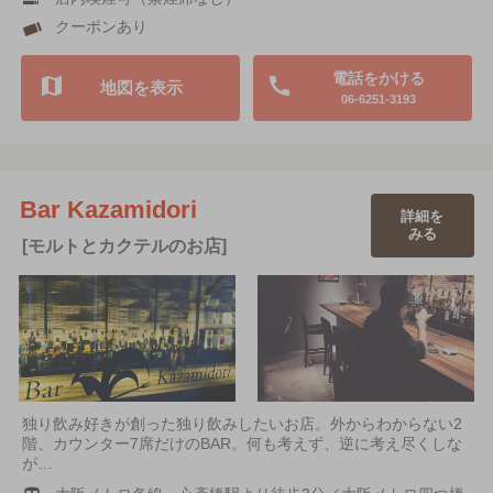
クーポンあり
電話をかける
地図を表示
06-6251-3193
Bar Kazamidori
詳細を
みる
[モルトとカクテルのお店]
独り飲み好きが創った独り飲みしたいお店。外からわからない2
階、カウンター7席だけのBAR。何も考えず、逆に考え尽くしな
が…