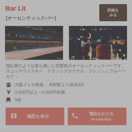
Bar Lit
詳細を
みる
[オーセンティックバー]
隠れ家のような落ち着いた雰囲気のオーセンティックバーです。
スコッチウイスキー、クラシックカクテル、フレッシュフルーツ
カク…
大阪メトロ各線 本町駅より徒歩2分
3,000円以上～5,000円未満
9席
電話をかける
地図を表示
06-6208-6682