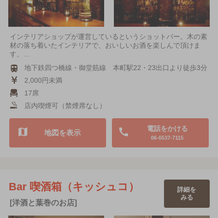
インテリアショップが運営しているというショットバー。木の素
材の落ち着いたインテリアで、おいしいお酒を楽しんで頂けま
す。…
地下鉄四つ橋線・御堂筋線 本町駅22・23出口より徒歩3分
2,000円未満
17席
店内喫煙可（禁煙席なし）
電話をかける
地図を表示
06-6537-7115
Bar 喫酒箱（キッシュコ）
詳細を
みる
[洋酒と葉巻のお店]