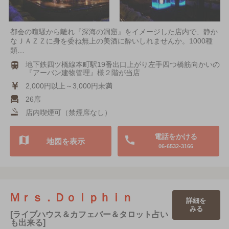
都会の喧騒から離れ『深海の洞窟』をイメージした店内で、静か
なＪＡＺＺに身を委ね無上の美酒に酔いしれませんか。1000種
類…
地下鉄四ツ橋線本町駅19番出口上がり左手四つ橋筋向かいの
『アーバン建物管理』様２階が当店
2,000円以上～3,000円未満
26席
店内喫煙可（禁煙席なし）
電話をかける
地図を表示
06-6532-3166
Ｍｒｓ．Ｄｏｌｐｈｉｎ
詳細を
みる
[ライブハウス＆カフェバー＆タロット占い
も出来る]