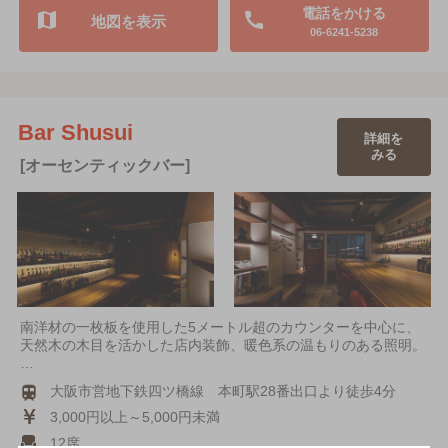
電話をかける
地図を表示
06-6241-5238
Bar Shusui
詳細を
みる
[オーセンティックバー]
南洋材の一枚板を使用した5メートル超のカウンターを中心に、
天然木の木目を活かした店内装飾、暖色系の温もりのある照明。
…
大阪市営地下鉄四ツ橋線 本町駅28番出口より徒歩4分
3,000円以上～5,000円未満
12席