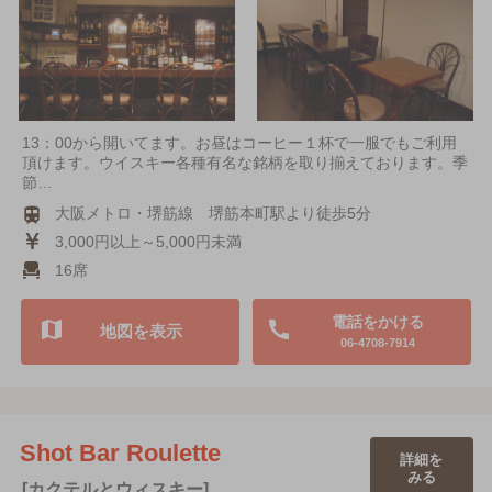
13：00から開いてます。お昼はコーヒー１杯で一服でもご利用
頂けます。ウイスキー各種有名な銘柄を取り揃えております。季
節…
大阪メトロ・堺筋線 堺筋本町駅より徒歩5分
3,000円以上～5,000円未満
16席
電話をかける
地図を表示
06-4708-7914
Shot Bar Roulette
詳細を
みる
[カクテルとウィスキー]