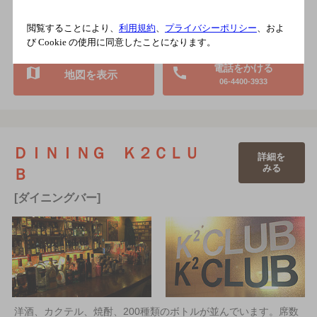
3,000円以上～5,000円未満
閲覧することにより、
利用規約
、
プライバシーポリシー
、およ
9席
び Cookie の使用に同意したことになります。
電話をかける
地図を表示
06-4400-3933
ＤＩＮＩＮＧ Ｋ２ＣＬＵ
詳細を
みる
Ｂ
[ダイニングバー]
洋酒、カクテル、焼酎、200種類のボトルが並んでいます。席数