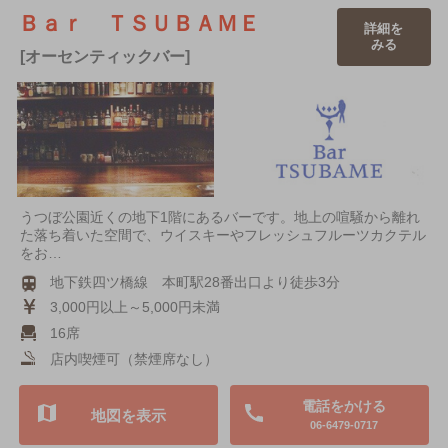
Ｂａｒ ＴＳＵＢＡＭＥ
詳細を
みる
[オーセンティックバー]
うつぼ公園近くの地下1階にあるバーです。地上の喧騒から離れ
た落ち着いた空間で、ウイスキーやフレッシュフルーツカクテル
をお…
地下鉄四ツ橋線 本町駅28番出口より徒歩3分
3,000円以上～5,000円未満
16席
店内喫煙可（禁煙席なし）
電話をかける
地図を表示
06-6479-0717