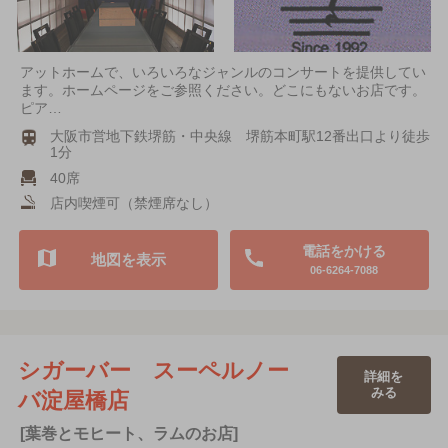
アットホームで、いろいろなジャンルのコンサートを提供してい
ます。ホームページをご参照ください。どこにもないお店です。
ピア…
大阪市営地下鉄堺筋・中央線 堺筋本町駅12番出口より徒歩
1分
40席
店内喫煙可（禁煙席なし）
電話をかける
地図を表示
06-6264-7088
シガーバー スーペルノー
詳細を
みる
バ淀屋橋店
[葉巻とモヒート、ラムのお店]