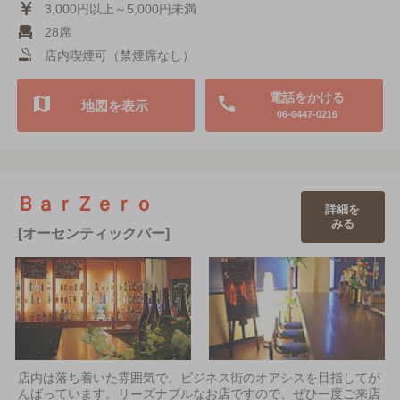
3,000円以上～5,000円未満
28席
店内喫煙可（禁煙席なし）
電話をかける
地図を表示
06-6447-0216
ＢａｒＺｅｒｏ
詳細を
みる
[オーセンティックバー]
店内は落ち着いた雰囲気で、ビジネス街のオアシスを目指してが
んばっています。リーズナブルなお店ですので、ぜひ一度ご来店