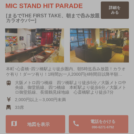
MIC STAND HIT PARADE
詳細を
みる
[まるでTHE FIRST TAKE、朝まで呑み放題
カラオケバー]
本町･心斎橋･四ツ橋駅より徒歩圏内、朝5時迄呑み放題！カラオ
ケ有り！ダーツ有り！1時間お一人2000円(4時間目以降半額…
大阪メトロ四つ橋線 四ツ橋駅より徒歩5分／大阪メトロ中
央線、御堂筋線、四つ橋線 本町駅より徒歩6分／大阪メト
ロ御堂筋線、長堀鶴見緑地線 心斎橋駅より徒歩7分
2,000円以上～3,000円未満
33席
電話をかける
地図を表示
090-6271-6792