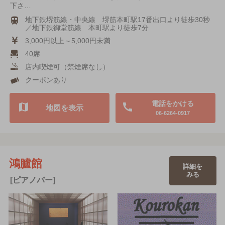
下さ…
地下鉄堺筋線・中央線 堺筋本町駅17番出口より徒歩30秒
／地下鉄御堂筋線 本町駅より徒歩7分
3,000円以上～5,000円未満
40席
店内喫煙可（禁煙席なし）
クーポンあり
電話をかける
地図を表示
06-6264-0917
鴻臚館
詳細を
みる
[ピアノバー]