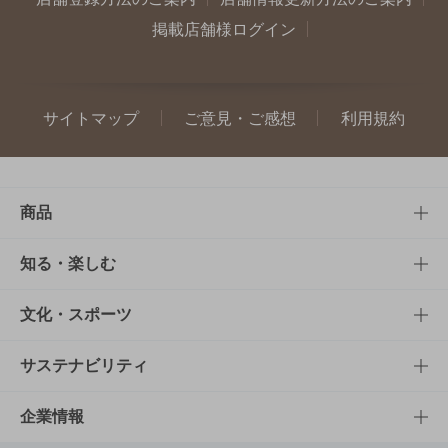
掲載店舗様ログイン
サイトマップ
ご意見・ご感想
利用規約
商品
商品TOP
知る・楽しむ
商品一覧
知る・楽しむTOP
文化・スポーツ
商品発売情報
キャンペーン
文化・スポーツTOP
サステナビリティ
栄養成分一覧
工場見学
サントリーホール
サステナビリティTOP
企業情報