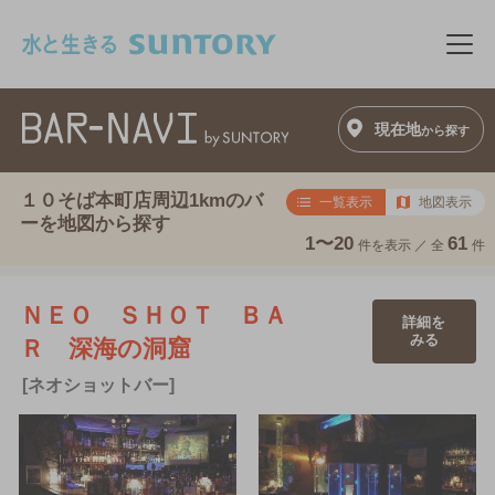
このページの本文へ移動
メニ
現在地
から探す
１０そば本町店周辺1kmのバ
一覧表示
地図表示
ーを地図から探す
1〜20
61
件を表示 ／
全
件
ＮＥＯ ＳＨＯＴ ＢＡ
詳細を
みる
Ｒ 深海の洞窟
[ネオショットバー]