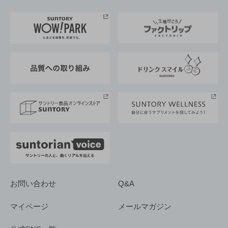
お料理・お酒レシピ
サントリー美術館
トップメッセージ
企業情報TOP
地域情報
サントリーサンバーズ大阪
サントリーが考えるサステナビリティ経営
企業概要
東京サントリーサンゴリアス
ESG情報ポータル
グループ企業一覧
サントリースポーツ
サステナビリティストーリーズ
事業所一覧
採用情報
お問い合わせ
Q&A
マイページ
メールマガジン