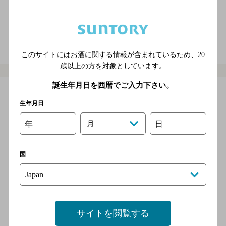
店内喫煙可（禁煙席なし）
電話をかける
地図を表示
06-6136-7933
このサイトにはお酒に関する情報が含まれているため、
20
歳以上の方を対象としています。
誕生年月日を西暦でご入力下さい。
BAR Rain
詳細を
生年月日
みる
[オーセンティックバー]
年
月
日
国
ウイスキー、カクテル、ワイン、ブランデー、テキーラやラムな
ど、幅広く取り揃えております。また、季節の果物を使ったカク
テル…
サイトを閲覧する
大坂メトロ各線 心斎橋駅3番出口より徒歩6分