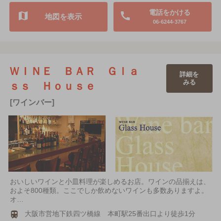
電話をかける
地図を表示
06-6244-3767
ＷＩＮＥ ＢＡＲ Ｇｌａ
詳細を
みる
ｓｓ Ｈｏｕｓｅ
[ワインバー]
おいしいワインと小皿料理が楽しめるお店。ワインの品揃えは、
およそ800種類。ここでしか飲めないワインも多数ありますよ。
オ…
大阪市営地下鉄四ツ橋線 本町駅25番出口より徒歩1分