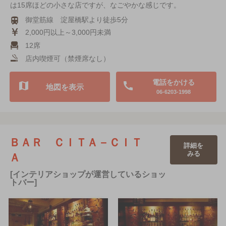
は15席ほどの小さな店ですが、なごやかな感じです。
御堂筋線 淀屋橋駅より徒歩5分
2,000円以上～3,000円未満
12席
店内喫煙可（禁煙席なし）
電話をかける
地図を表示
06-6203-1998
ＢＡＲ ＣＩＴＡ－ＣＩＴ
詳細を
みる
Ａ
[インテリアショップが運営しているショッ
トバー]