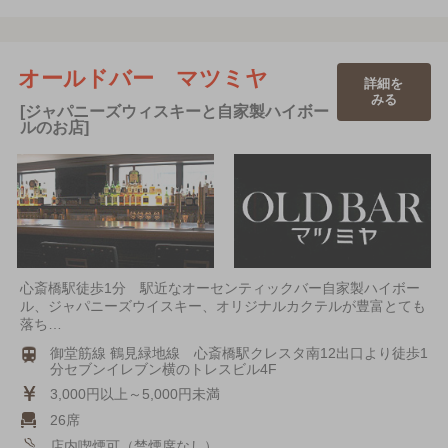
オールドバー マツミヤ
詳細を
みる
[ジャパニーズウィスキーと自家製ハイボー
ルのお店]
心斎橋駅徒歩1分 駅近なオーセンティックバー自家製ハイボー
ル、ジャパニーズウイスキー、オリジナルカクテルが豊富とても
落ち…
御堂筋線 鶴見緑地線 心斎橋駅クレスタ南12出口より徒歩1
分セブンイレブン横のトレスビル4F
3,000円以上～5,000円未満
26席
店内喫煙可（禁煙席なし）