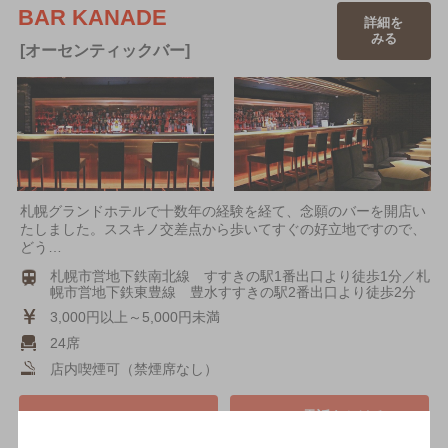
BAR KANADE
詳細を
みる
[オーセンティックバー]
札幌グランドホテルで十数年の経験を経て、念願のバーを開店い
たしました。ススキノ交差点から歩いてすぐの好立地ですので、
どう…
札幌市営地下鉄南北線 すすきの駅1番出口より徒歩1分／札
幌市営地下鉄東豊線 豊水すすきの駅2番出口より徒歩2分
3,000円以上～5,000円未満
24席
店内喫煙可（禁煙席なし）
電話をかける
地図を表示
011-211-1280