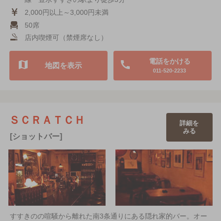
2,000円以上～3,000円未満
50席
店内喫煙可（禁煙席なし）
電話をかける
地図を表示
011-520-2233
ＳＣＲＡＴＣＨ
詳細を
みる
[ショットバー]
すすきのの喧騒から離れた南3条通りにある隠れ家的バー。オー