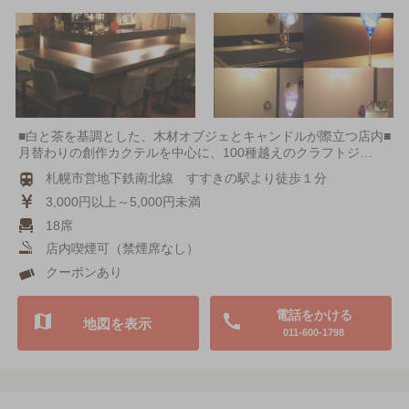
■白と茶を基調とした、木材オブジェとキャンドルが際立つ店内■
月替わりの創作カクテルを中心に、100種越えのクラフトジ…
札幌市営地下鉄南北線 すすきの駅より徒歩１分
3,000円以上～5,000円未満
18席
店内喫煙可（禁煙席なし）
クーポンあり
電話をかける
地図を表示
011-600-1798