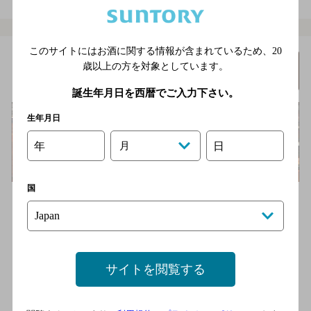
このサイトにはお酒に関する情報が含まれているため、
20
Ｂａｒ やまざき
詳細を
歳以上の方を対象としています。
みる
[オーセンティックバー]
誕生年月日を西暦でご入力下さい。
生年月日
年
月
日
国
昭和33年創業の全国でも有名な老舗のバー。老舗と聞くと敷居が
高い感もあるが、同店はアットホームで入りやすい雰囲気。オリ
ジ…
地下鉄南北線すすきの駅より徒歩1分
3,000円以上～5,000円未満
サイトを閲覧する
31席
店内喫煙可（禁煙席なし）