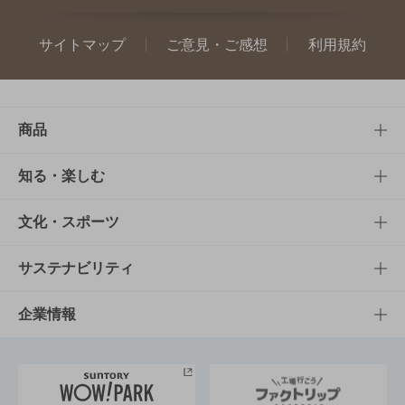
サイトマップ
ご意見・ご感想
利用規約
商品
商品TOP
知る・楽しむ
商品一覧
知る・楽しむTOP
文化・スポーツ
商品発売情報
キャンペーン
文化・スポーツTOP
サステナビリティ
栄養成分一覧
工場見学
サントリーホール
サステナビリティTOP
企業情報
お料理・お酒レシピ
サントリー美術館
トップメッセージ
企業情報TOP
地域情報
サントリーサンバーズ大阪
サントリーが考えるサステナビリティ経営
企業概要