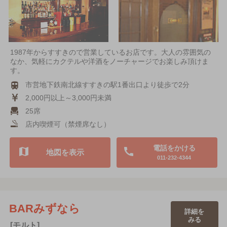
1987年からすすきので営業しているお店です。大人の雰囲気の
なか、気軽にカクテルや洋酒をノーチャージでお楽しみ頂けま
す。
市営地下鉄南北線すすきの駅1番出口より徒歩で2分
2,000円以上～3,000円未満
25席
店内喫煙可（禁煙席なし）
電話をかける
地図を表示
011-232-4344
BARみずなら
詳細を
みる
[モルト]