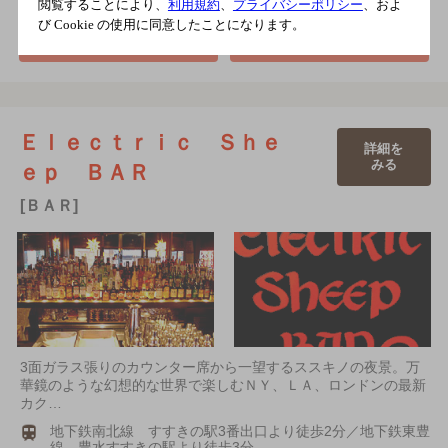
閲覧することにより、
利用規約
、
プライバシーポリシー
、およ
電話をかける
び Cookie の使用に同意したことになります。
地図を表示
011-221-7363
Ｅｌｅｃｔｒｉｃ Ｓｈｅ
詳細を
みる
ｅｐ ＢＡＲ
[ＢＡＲ]
3面ガラス張りのカウンター席から一望するススキノの夜景。万
華鏡のような幻想的な世界で楽しむＮＹ、ＬＡ、ロンドンの最新
カク…
地下鉄南北線 すすきの駅3番出口より徒歩2分／地下鉄東豊
線 豊水すすきの駅より徒歩3分