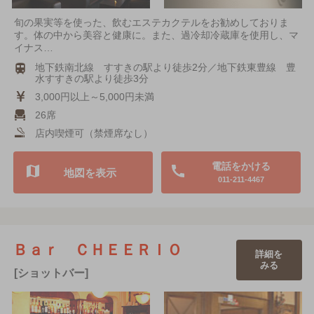
旬の果実等を使った、飲むエステカクテルをお勧めしておりま
す。体の中から美容と健康に。また、過冷却冷蔵庫を使用し、マ
イナス…
地下鉄南北線 すすきの駅より徒歩2分／地下鉄東豊線 豊
水すすきの駅より徒歩3分
3,000円以上～5,000円未満
26席
店内喫煙可（禁煙席なし）
電話をかける
地図を表示
011-211-4467
Ｂａｒ ＣＨＥＥＲＩＯ
詳細を
みる
[ショットバー]