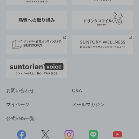
東京サントリーサンゴリアス
ESG情報ポータル
グループ企業一覧
サントリースポーツ
サステナビリティストーリーズ
事業所一覧
採用情報
お問い合わせ
Q&A
マイページ
メールマガジン
公式SNS一覧