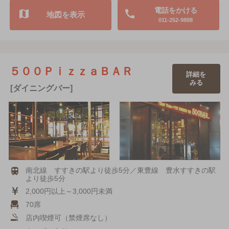
電話をかける
地図を表示
011-252-9888
５００ＰｉｚｚａＢＡＲ
詳細を
みる
[ダイニングバー]
南北線 すすきの駅より徒歩5分／東豊線 豊水すすきの駅
より徒歩5分
2,000円以上～3,000円未満
70席
店内喫煙可（禁煙席なし）