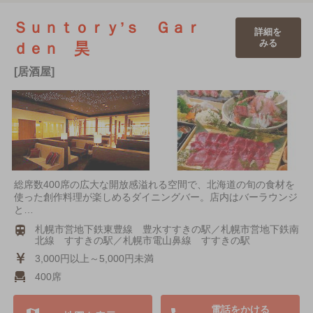
Ｓｕｎｔｏｒｙ’ｓ Ｇａｒ
詳細を
みる
ｄｅｎ 昊
[居酒屋]
総席数400席の広大な開放感溢れる空間で、北海道の旬の食材を
使った創作料理が楽しめるダイニングバー。店内はバーラウンジ
と…
札幌市営地下鉄東豊線 豊水すすきの駅／札幌市営地下鉄南
北線 すすきの駅／札幌市電山鼻線 すすきの駅
3,000円以上～5,000円未満
400席
電話をかける