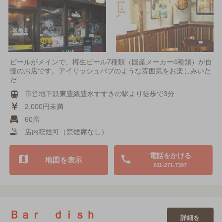
ビールがメインで、樽生ビール7種類（国産メーカー4種類）が自
慢のお店です。アイリッシュパブのような雰囲気をお楽しみいた
だ…
市営地下鉄東豊線豊水すすきの駅より徒歩で3分
2,000円未満
60席
店内喫煙可（禁煙席なし）
電話をかける
地図を表示
011-271-7397
Ｂａｒ ｄｉｓｈ
詳細を