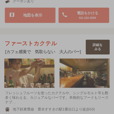
クーポンあり
電話をかける
地図を表示
011-222-5559
ファーストカクテル
詳細を
みる
[カフェ感覚で 気取らない 大人のバー]
フレッシュフルーツを使ったカクテルや、シングルモルト等も数
多く味わえる、カジュアルなバーです。本格的なフードもリーズ
ナブ…
地下鉄東豊線 豊水すすきの駅1番出口より徒歩0分