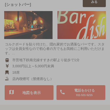
みる
[ショットバー]
コルクボードを貼り付けた、隠れ家的でお洒落なバーです。スタ
ッフは全員女性なので初心者の方でもお気軽にご利用いただけま
す。…
市営地下鉄南北線すすきの駅より徒歩で1分
3,000円以上～5,000円未満
18席
店内喫煙可（禁煙席なし）
電話をかける
地図を表示
011-531-5215