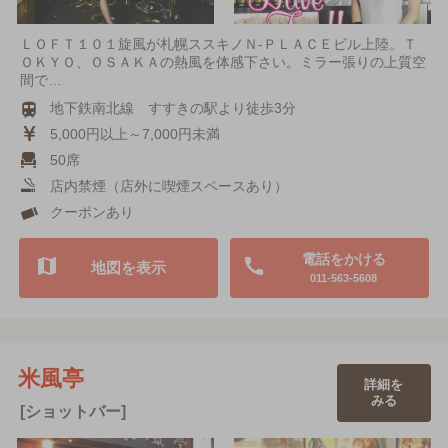
ＬＯＦＴ１０１旋風が札幌ススキノＮ-ＰＬＡＣＥビル上陸。Ｔ
ＯＫＹＯ、ＯＳＡＫＡの熱風を体感下さい。ミラー張りの上質空
間で…
地下鉄南北線 すすきの駅より徒歩3分
5,000円以上～7,000円未満
50席
店内禁煙（店外に喫煙スペースあり）
クーポンあり
電話をかける
地図を表示
011-563-5608
米風亭
詳細を
みる
[ショットバー]