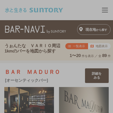
このページの本文へ移動
メニ
現在地
から探す
うぉんたな ＶＡＲＩＯ周辺
一覧表示
地図表示
1kmのバーを地図から探す
1〜20
89
件を表示 ／
全
件
ＢＡＲ ＭＡＤＵＲＯ
詳細を
みる
[オーセンティックバー]