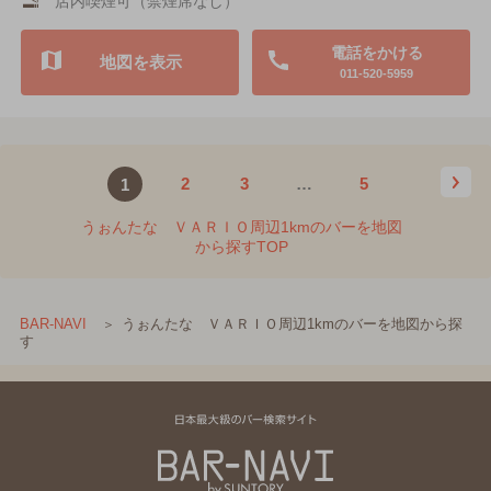
店内喫煙可（禁煙席なし）
電話をかける
地図を表示
011-520-5959
2
3
…
5
1
うぉんたな ＶＡＲＩＯ周辺1kmのバーを地図
から探すTOP
うぉんたな ＶＡＲＩＯ周辺1kmのバーを地図から探
BAR-NAVI
す