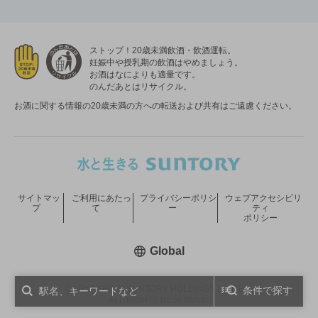
ストップ！20歳未満飲酒・飲酒運転。
妊娠中や授乳期の飲酒はやめましょう。
お酒はなによりも適量です。
のんだあとはリサイクル。
お酒に関する情報の20歳未満の方への転送および共有はご遠慮ください。
サイトマッ
ご利用にあたっ
プライバシーポリシ
ウェブアクセシビリ
プ
て
ー
ティ
ポリシー
新しいウィンドウで開く
Global
COPYRIGHT © SUNTORY HOLDINGS LIMITED.
条件で探す
ALL RIGHTS RESERVED.