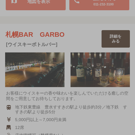
地図を表示
011-232-3100
札幌BAR GARBO
詳細を
みる
[ウイスキーボトルバー]
お客様にウイスキーの香や味わいを楽しんでいただける癒しの空
間をご用意してお待ちしております。
地下鉄東豊線 豊水すすきの駅より徒歩約3分／地下鉄 す
すきの駅より徒歩5分
5,000円以上～7,000円未満
12席