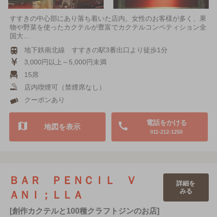
すすきの中心部にあり落ち着いた店内。女性のお客様が多く、果
物や野菜を使ったカクテルが豊富でカクテルコンペティション全
国大…
地下鉄南北線 すすきの駅3番出口より徒歩1分
3,000円以上～5,000円未満
15席
店内喫煙可（禁煙席なし）
クーポンあり
電話をかける
地図を表示
011-212-1250
ＢＡＲ ＰＥＮＣＩＬ Ｖ
詳細を
みる
ＡＮＩ；ＬＬＡ
[創作カクテルと100種クラフトジンのお店]