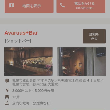
電話をかける
地図を表示
011-521-5741
Avaruus+Bar
詳細を
みる
[ショットバー]
札幌市電山鼻線 すすきの駅／札幌市電１条線 西４丁目駅／
札幌市営地下鉄南北線 大通駅
3,000円以上～5,000円未満
12席
店内喫煙可（禁煙席なし）