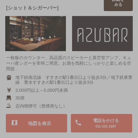
みる
[ショット＆シガーバー]
一枚板のカウンター、高品質のスピーカーと真空管アンプ、キュ
ーバ産シガーを常時ご用意。お酒を気軽にしっかりと楽しめる空
間提…
地下鉄南北線 すすきの駅1番出口より徒歩3分／地下鉄東豊
線 豊水すすきの駅1番出口より徒歩3分
3,000円以上～5,000円未満
30席
店内喫煙可（禁煙席なし）
電話をかける
地図を表示
011-231-2287