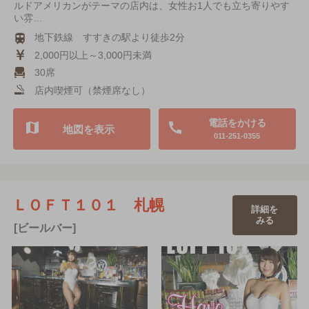
ルドアメリカンがテーマの店内は、女性お1人でも立ち寄りやす
い雰…
地下鉄線 すすきの駅より徒歩2分
2,000円以上～3,000円未満
30席
店内喫煙可（禁煙席なし）
電話をかける
地図を表示
011-251-0355
ＬＯＦＴ１０１ 札幌
詳細を
みる
[ビールバー]