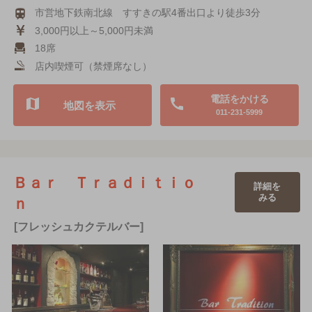
市営地下鉄南北線 すすきの駅4番出口より徒歩3分
3,000円以上～5,000円未満
18席
店内喫煙可（禁煙席なし）
電話をかける
地図を表示
011-231-5999
Ｂａｒ Ｔｒａｄｉｔｉｏ
詳細を
みる
ｎ
[フレッシュカクテルバー]