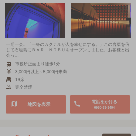
一期一会。「一杯のカクテルが人を幸せにする。」この言葉を信
じて石垣島にＢＡＲ ＮＯＢＵをオープンしました。お客様と出
会っ…
市役所正面より徒歩1分
3,000円以上～5,000円未満
19席
完全禁煙
電話をかける
地図を表示
0980-83-3494