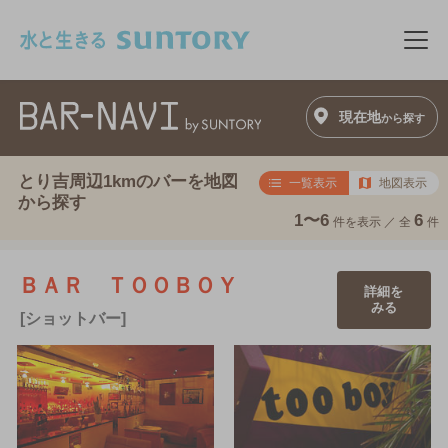
このページの本文へ移動
メニ
現在地
から探す
とり吉周辺1kmのバーを地図
一覧表示
地図表示
から探す
1〜6
6
件を表示 ／
全
件
ＢＡＲ ＴＯＯＢＯＹ
詳細を
みる
[ショットバー]