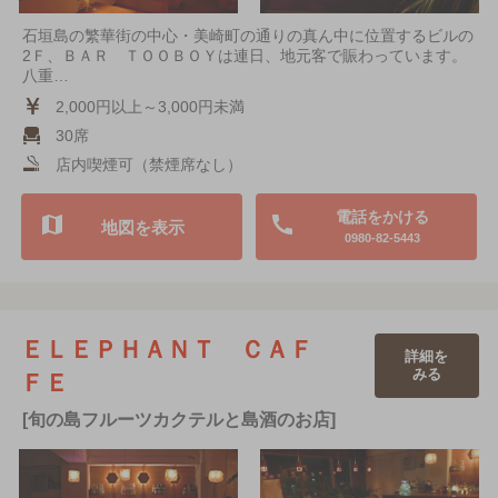
石垣島の繁華街の中心・美崎町の通りの真ん中に位置するビルの
2Ｆ、ＢＡＲ ＴＯＯＢＯＹは連日、地元客で賑わっています。
八重…
2,000円以上～3,000円未満
30席
店内喫煙可（禁煙席なし）
電話をかける
地図を表示
0980-82-5443
ＥＬＥＰＨＡＮＴ ＣＡＦ
詳細を
みる
ＦＥ
[旬の島フルーツカクテルと島酒のお店]