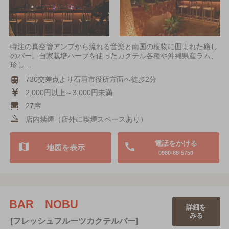
特注の真空管アンプから流れる音楽と南国の植物に囲まれた癒し
のバー。自家栽培ハーブを使ったカクテル各種や沖縄県産ラム、
珍し…
730交差点より石垣市役所方面へ徒歩2分
2,000円以上～3,000円未満
27席
店内禁煙（店外に喫煙スペースあり）
電話をかける
地図を表示
0980-88-5750
BAR NOBU
詳細を
みる
[フレッシュフルーツカクテルバー]