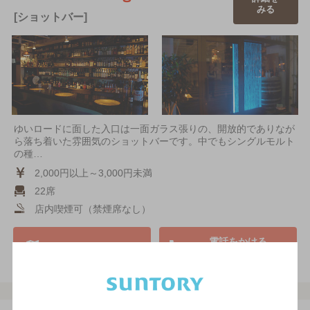
みる
[ショットバー]
ゆいロードに面した入口は一面ガラス張りの、開放的でありなが
ら落ち着いた雰囲気のショットバーです。中でもシングルモルト
の種…
2,000円以上～3,000円未満
22席
店内喫煙可（禁煙席なし）
電話をかける
地図を表示
0980-83-3274