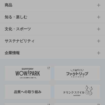
商品
商品TOP
知る・楽しむ
商品一覧
知る・楽しむTOP
文化・スポーツ
商品発売情報
キャンペーン
文化・スポーツTOP
サステナビリティ
栄養成分一覧
工場見学
サントリーホール
サステナビリティTOP
企業情報
お料理・お酒レシピ
サントリー美術館
トップメッセージ
企業情報TOP
地域情報
サントリーサンバーズ大阪
サントリーが考えるサステナビリティ経営
企業概要
東京サントリーサンゴリアス
ESG情報ポータル
グループ企業一覧
サントリースポーツ
サステナビリティストーリーズ
事業所一覧