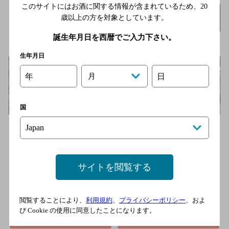
このサイトにはお酒に関する情報が含まれているため、
20
Cafe＆Bar Adam and Eve
詳細を
歳以上の方を対象としています。
みる
(アダム アンド イブ)
誕生年月日を西暦でご入力下さい。
[泡盛と島カクテルのお店]
生年月日
年
月
日
国
石垣島・浜崎町の路地にひっそり灯る、グリーンを基調とした小
さな隠れ家。島ならではのカクテルや泡盛、ビール、焼酎など
気…
石垣港離島ターミナルより徒歩約10分
サイトを閲覧する
2,000円以上～3,000円未満
20席
閲覧することにより、
利用規約
、
プライバシーポリシー
、およ
電話をかける
び Cookie の使用に同意したことになります。
地図を表示
0980-87-5504