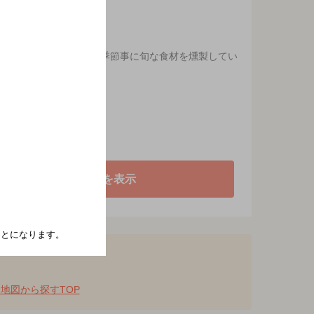
製燻製は定番品を始め、季節事に旬な食材を燻製してい
地図を表示
たことになります。
地図から探すTOP