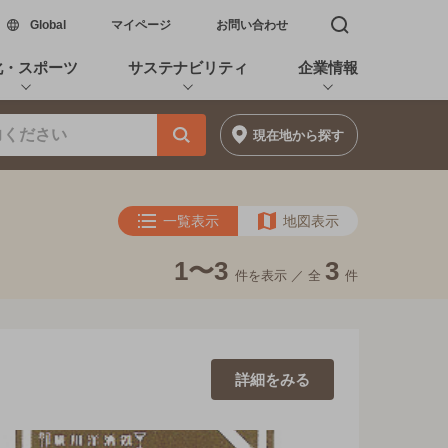
新しいウィンドウで開く
Global
マイページ
お問い合わせ
検索窓を開く
化・スポーツ
サステナビリティ
企業情報
現在地
から探す
一覧表示
地図表示
1〜3
3
件を表示 ／
全
件
詳細を
みる