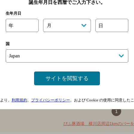
誕生年月日を西暦でご入力下さい。
生年月日
横川駅前にある隠れ家的BARアトリエでは、お酒は勿論、人気の自家
年
月
日
ます。…
可部線・山陽本線 横川駅南口より徒歩3分
国
2,000円以上～3,000円未満
24席
店内喫煙可（禁煙席なし）
082-295-7488
サイトを閲覧する
より、
利用規約
、
プライバシーポリシー
、および Cookie の使用に同意し
1
びふ豚酒場 横川店周辺1kmのバーを