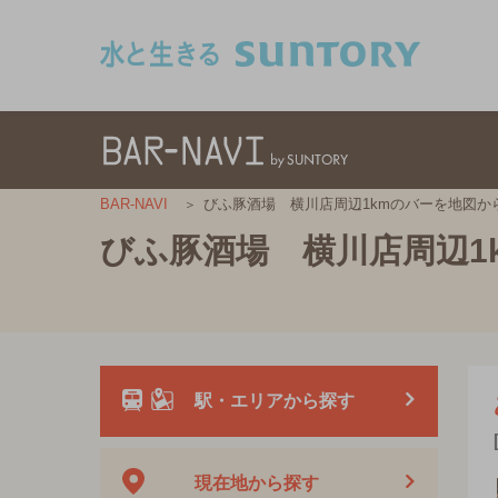
このページの本文へ移動
びふ豚酒場 横川店周辺1kmのバーを地図か
BAR-NAVI
びふ豚酒場 横川店周辺1
駅・エリアから探す
現在地から探す