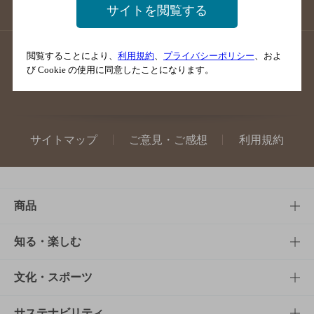
沖縄県のバー検索
サイトを閲覧する
店舗登録方法のご案内
店舗情報更新方法のご案内
閲覧することにより、
利用規約
、
プライバシーポリシー
、およ
び Cookie の使用に同意したことになります。
掲載店舗様ログイン
サイトマップ
ご意見・ご感想
利用規約
商品
商品TOP
知る・楽しむ
商品一覧
知る・楽しむTOP
文化・スポーツ
商品発売情報
キャンペーン
文化・スポーツTOP
サステナビリティ