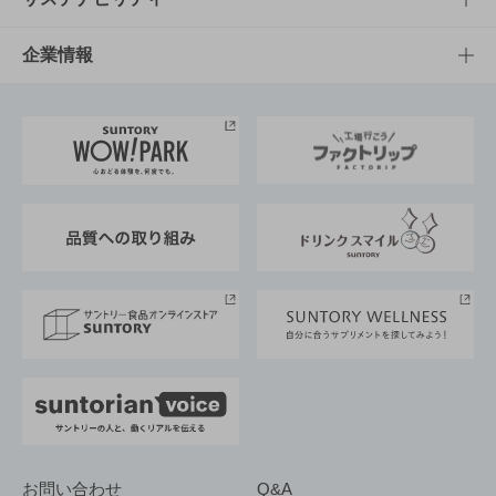
栄養成分一覧
工場見学
サントリーホール
サステナビリティTOP
企業情報
お料理・お酒レシピ
サントリー美術館
トップメッセージ
企業情報TOP
地域情報
サントリーサンバーズ大阪
サントリーが考えるサステナビリティ経営
企業概要
東京サントリーサンゴリアス
ESG情報ポータル
グループ企業一覧
サントリースポーツ
サステナビリティストーリーズ
事業所一覧
採用情報
お問い合わせ
Q&A