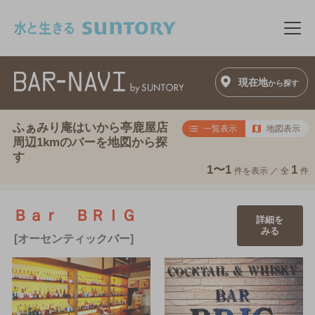
このページの本文へ移動
メニ
現在地
から探す
ふぁみり庵はいから亭鹿屋店
一覧表示
地図表示
周辺1kmのバーを地図から探
す
1〜1
1
件を表示 ／
全
件
Ｂａｒ ＢＲＩＧ
詳細を
みる
[オーセンティックバー]