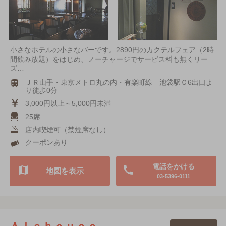
小さなホテルの小さなバーです。2890円のカクテルフェア（2時
間飲み放題）をはじめ、ノーチャージでサービス料も無くリー
ズ…
ＪＲ山手・東京メトロ丸の内・有楽町線 池袋駅Ｃ6出口よ
り徒歩0分
3,000円以上～5,000円未満
25席
店内喫煙可（禁煙席なし）
クーポンあり
電話をかける
地図を表示
03-5396-0111