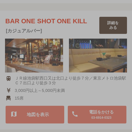
BAR ONE SHOT ONE KILL
詳細を
みる
[カジュアルバー]
ＪＲ線池袋駅西口又は北口より徒歩７分／東京メトロ池袋駅
Ｃ７出口より徒歩３分
3,000円以上～5,000円未満
15席
電話をかける
地図を表示
03-6914-0323