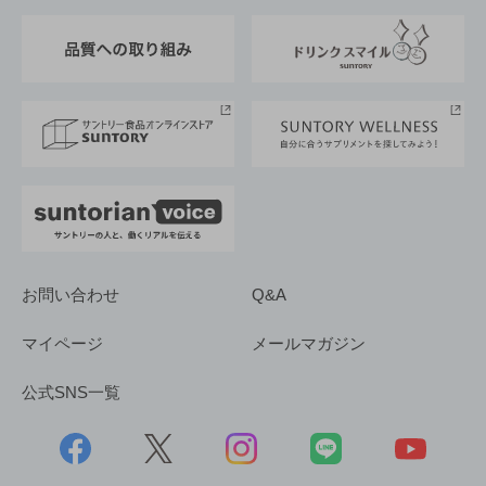
東京サントリーサンゴリアス
ESG情報ポータル
グループ企業一覧
サントリースポーツ
サステナビリティストーリーズ
事業所一覧
採用情報
お問い合わせ
Q&A
マイページ
メールマガジン
公式SNS一覧