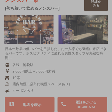
メンズバー帝
詳細を
みる
[落ち着いて飲めるメンズバー]
日本一敷居の低いバーを目指した、お一人様でも気軽に来店でき
るバーです。ホスピタリティに溢れる男性スタッフが素敵な時
間…
各線 池袋駅
2,000円以上～3,000円未満
10席
店内禁煙（店外に喫煙スペースあり）
クーポンあり
電話をかける
地図を表示
080-4403-5354