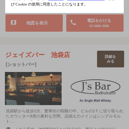
び Cookie の使用に同意したことになります。
店内喫煙可（禁煙席なし）
電話をかける
地図を表示
03-3985-3588
ジェイズバー 池袋店
詳細を
みる
[ショットバー]
池袋駅から徒歩2分。繁華街の喧騒の中、ビルの2Ｆに切り取られ
たカウンター8席の素朴な空間。品揃えのメインはシングルモル
ト…