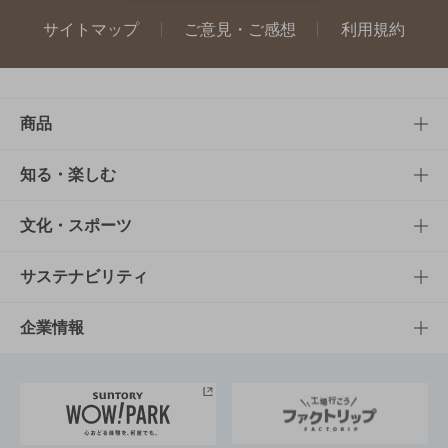
サイトマップ
ご意見・ご感想
利用規約
商品
商品TOP
知る・楽しむ
商品一覧
知る・楽しむTOP
文化・スポーツ
商品発売情報
キャンペーン
文化・スポーツTOP
サステナビリティ
栄養成分一覧
工場見学
サントリーホール
サステナビリティTOP
企業情報
お料理・お酒レシピ
サントリー美術館
トップメッセージ
企業情報TOP
地域情報
サントリーサンバーズ大阪
サントリーが考えるサステナビリティ経営
企業概要