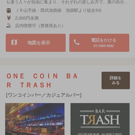
も違う人々が自由に集まり、それぞれの楽しみ方で、素の自分…
ＪＲ山手線・西武池袋線 池袋駅より徒歩3分
2,000円未満
店内喫煙可（禁煙席あり）
電話をかける
地図を表示
03-3989-8682
ＯＮＥ ＣＯＩＮ ＢＡ
詳細を
みる
Ｒ ＴＲＡＳＨ
[ワンコインバー／カジュアルバー]