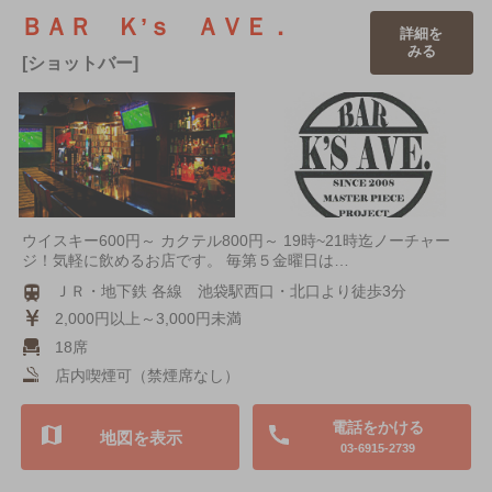
ＢＡＲ Ｋ’ｓ ＡＶＥ．
詳細を
みる
[ショットバー]
ウイスキー600円～ カクテル800円～ 19時~21時迄ノーチャー
ジ！気軽に飲めるお店です。 毎第５金曜日は…
ＪＲ・地下鉄 各線 池袋駅西口・北口より徒歩3分
2,000円以上～3,000円未満
18席
店内喫煙可（禁煙席なし）
電話をかける
地図を表示
03-6915-2739