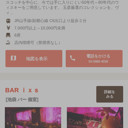
スコッチを中心に、今では手に入りにくい50年代～80年代のウ
ィスキーをご用意しています。 玉彦厳選のコレクションを、ヴ
ィ…
JR山手線/副都心線 C6出口より徒歩２分
7,000円以上～10,000円未満
8席
店内喫煙可（禁煙席なし）
電話をかける
地図を表示
03-5985-4038
BAR ｉｘｓ
詳細を
みる
[池袋 バー 個室]