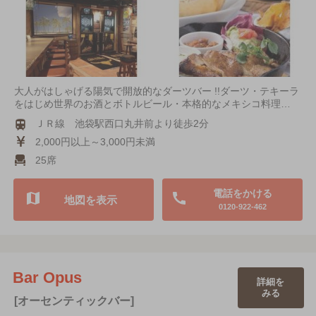
大人がはしゃげる陽気で開放的なダーツバー !!ダーツ・テキーラ
をはじめ世界のお酒とボトルビール・本格的なメキシコ料理…
ＪＲ線 池袋駅西口丸井前より徒歩2分
2,000円以上～3,000円未満
25席
電話をかける
地図を表示
0120-922-462
Bar Opus
詳細を
みる
[オーセンティックバー]