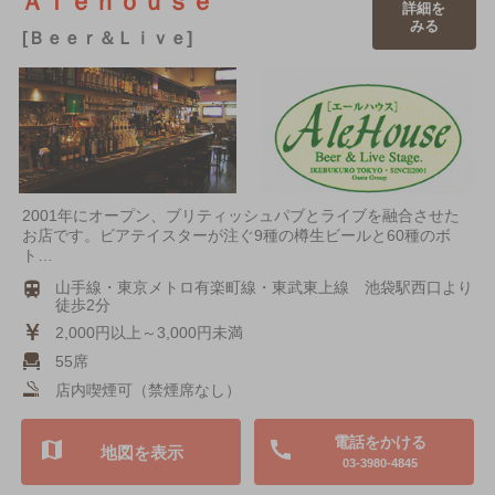
Ａｌｅｈｏｕｓｅ
詳細を
みる
[Ｂｅｅｒ＆Ｌｉｖｅ]
2001年にオープン、ブリティッシュパブとライブを融合させた
お店です。ビアテイスターが注ぐ9種の樽生ビールと60種のボ
ト…
山手線・東京メトロ有楽町線・東武東上線 池袋駅西口より
徒歩2分
2,000円以上～3,000円未満
55席
店内喫煙可（禁煙席なし）
電話をかける
地図を表示
03-3980-4845