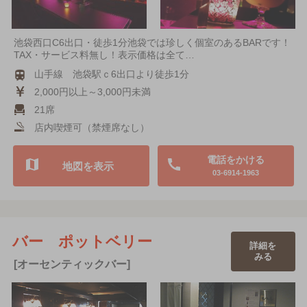
池袋西口C6出口・徒歩1分池袋では珍しく個室のあるBARです！
TAX・サービス料無し！表示価格は全て…
山手線 池袋駅ｃ6出口より徒歩1分
2,000円以上～3,000円未満
21席
店内喫煙可（禁煙席なし）
電話をかける
地図を表示
03-6914-1963
バー ポットベリー
詳細を
みる
[オーセンティックバー]