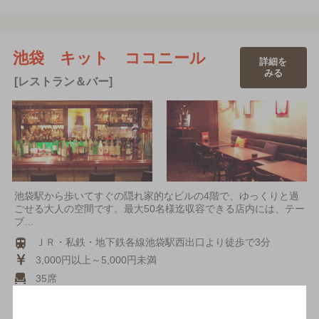
池袋 キット ココニール
詳細を
みる
[レストラン＆バー]
池袋駅から歩いてすぐの隠れ家的なビルの4階で、ゆっくりと過
ごせる大人の空間です。最大50名様迄収容できる店内には、テー
ブ…
ＪＲ・私鉄・地下鉄各線池袋駅西出口より徒歩で3分
3,000円以上～5,000円未満
35席
店内喫煙可（禁煙席なし）