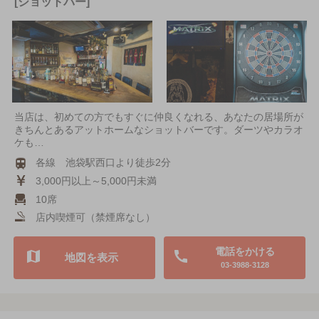
[ショットバー]
当店は、初めての方でもすぐに仲良くなれる、あなたの居場所が
きちんとあるアットホームなショットバーです。ダーツやカラオ
ケも…
各線 池袋駅西口より徒歩2分
3,000円以上～5,000円未満
10席
店内喫煙可（禁煙席なし）
電話をかける
地図を表示
03-3988-3128