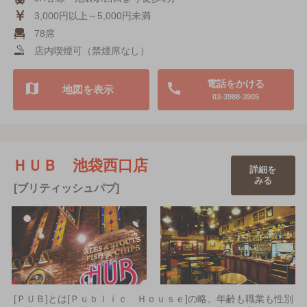
3,000円以上～5,000円未満
78席
店内喫煙可（禁煙席なし）
電話をかける
地図を表示
03-3988-3905
ＨＵＢ 池袋西口店
詳細を
みる
[ブリティッシュパブ]
[ＰＵＢ]とは[Ｐｕｂｌｉｃ Ｈｏｕｓｅ]の略。年齢も職業も性別