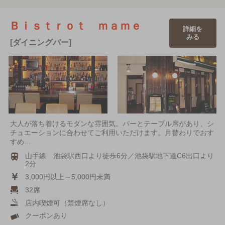
Ｂｉｓｔｒｏｔ ｍａｍｅ
詳細を
みる
[ダイニングバー]
大人が落ち着けるモダンな雰囲気。バーとテーブル席があり、シ
チュエーションに合わせてご利用いただけます。月替わりでおす
すめ…
山手線 池袋駅西口より徒歩6分／池袋駅地下道C6出口より
2分
3,000円以上～5,000円未満
32席
店内喫煙可（禁煙席なし）
クーポンあり