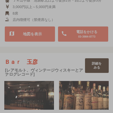
ＪＲ山手線 池袋駅北口より徒歩2分・西口より徒歩3分
3,000円以上～5,000円未満
8席
店内喫煙可（禁煙席なし）
電話をかける
地図を表示
03-3984-8773
Ｂａｒ 玉彦
詳細を
みる
[レアモルト、ヴィンテージウィスキーとア
ナログレコード]