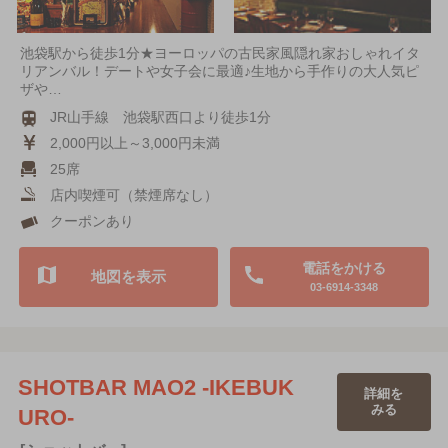
池袋駅から徒歩1分★ヨーロッパの古民家風隠れ家おしゃれイタ
リアンバル！デートや女子会に最適♪生地から手作りの大人気ピ
ザや…
JR山手線 池袋駅西口より徒歩1分
2,000円以上～3,000円未満
25席
店内喫煙可（禁煙席なし）
クーポンあり
電話をかける
地図を表示
03-6914-3348
SHOTBAR MAO2 -IKEBUK
詳細を
みる
URO-