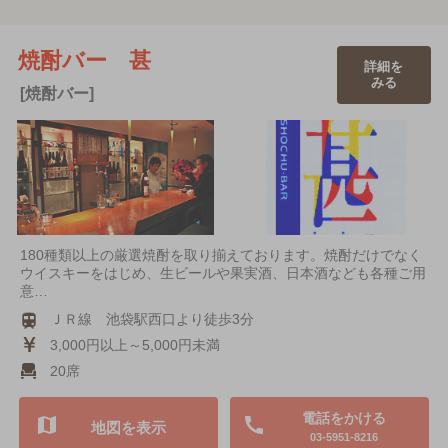
焼酎バー 甚
詳細を
みる
[焼酎バー]
180種類以上の厳選焼酎を取り揃えております。焼酎だけでなく
ウイスキーをはじめ、生ビールや果実酒、日本酒なども各種ご用
意…
ＪＲ線 池袋駅西口より徒歩3分
3,000円以上～5,000円未満
20席
電話をかける
地図を表示
03-5951-8216