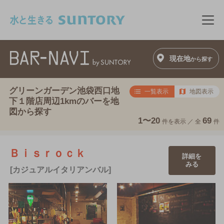
このページの本文へ移動
メニ
現在地
から探す
グリーンガーデン池袋西口地
一覧表示
地図表示
下１階店周辺1kmのバーを地
図から探す
1〜20
69
件を表示 ／
全
件
Ｂｉｓｒｏｃｋ
詳細を
みる
[カジュアルイタリアンバル]