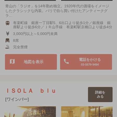
青山の「ラジオ」を14年勤め独立。1920年代の酒場をイメージ
したクラシックな内装。パリで自ら買い付けたアンティークグ
ラ…
有楽町線 銀座一丁目駅5、6出口より徒歩1分／銀座線 銀
座駅より徒歩6分／ＪＲ山手線 有楽町駅京橋口より徒歩4分
3,000円以上～5,000円未満
8席
完全禁煙
電話をかける
地図を表示
03-5579-9494
ＩＳＯＬＡ ｂｌｕ
詳細を
みる
[ワインバー]