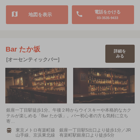
電話をかける
地図を表示
03-3535-9433
Bar たか坂
詳細を
みる
[オーセンティックバー]
銀座一丁目駅徒歩1分。午後２時からウイスキーや本格的なカク
テルが楽しめる「Bar たか坂」。バー初心者の方も気軽に立ち
寄…
東京メトロ有楽町線 銀座一丁目駅5出口より徒歩1分／JR
山手線、京浜東北線 有楽町駅銀座口より徒歩5分