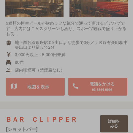
9種類の樽生ビールが飲めラフな気分で通って頂けるビアパブで
す。店内にはＴＶスクリーンもあり、スポーツ観戦で盛り上がる
も良…
地下鉄各線銀座駅Ｃ9出口より徒歩で0分／ＪＲ線有楽町駅中
央出口より徒歩で2分
3,000円以上～5,000円未満
90席
店内喫煙可（禁煙席なし）
電話をかける
地図を表示
03-3564-0996
ＢＡＲ ＣＬＩＰＰＥＲ
詳細を
みる
[ショットバー]