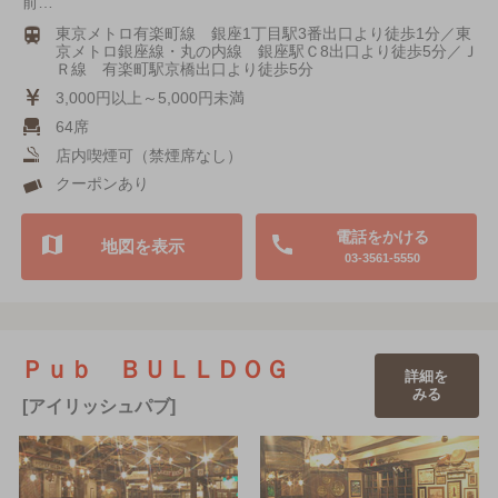
前…
東京メトロ有楽町線 銀座1丁目駅3番出口より徒歩1分／東
京メトロ銀座線・丸の内線 銀座駅Ｃ8出口より徒歩5分／Ｊ
Ｒ線 有楽町駅京橋出口より徒歩5分
3,000円以上～5,000円未満
64席
店内喫煙可（禁煙席なし）
クーポンあり
電話をかける
地図を表示
03-3561-5550
Ｐｕｂ ＢＵＬＬＤＯＧ
詳細を
みる
[アイリッシュパブ]