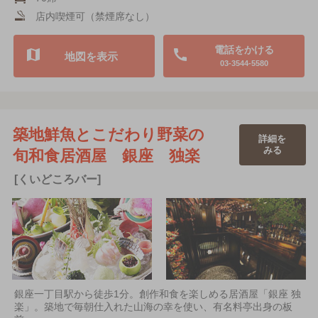
店内喫煙可（禁煙席なし）
電話をかける
地図を表示
03-3544-5580
築地鮮魚とこだわり野菜の
詳細を
みる
旬和食居酒屋 銀座 独楽
[くいどころバー]
銀座一丁目駅から徒歩1分。創作和食を楽しめる居酒屋「銀座 独
楽」。築地で毎朝仕入れた山海の幸を使い、有名料亭出身の板