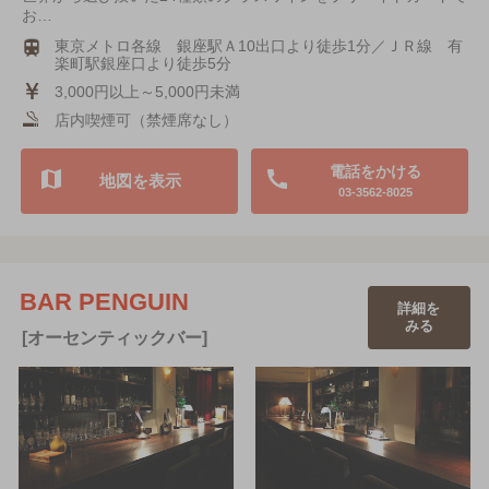
お…
東京メトロ各線 銀座駅Ａ10出口より徒歩1分／ＪＲ線 有
楽町駅銀座口より徒歩5分
3,000円以上～5,000円未満
店内喫煙可（禁煙席なし）
電話をかける
地図を表示
03-3562-8025
BAR PENGUIN
詳細を
みる
[オーセンティックバー]