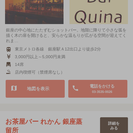
銀座の中心地にたたずむショットバー。地階に降りて小さな弧を
描く木の扉を開けると、安らかな温もりが広がる空間が迎えてく
れま…
東京メトロ各線 銀座駅Ａ12出口より徒歩2分
3,000円以上～5,000円未満
14席
店内喫煙可（禁煙席なし）
電話をかける
地図を表示
03-3535-0026
お茶屋バー れかん 銀座蒸
詳細を
みる
留所