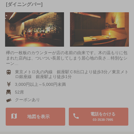
[ダイニングバー]
欅の一枚板のカウンターが店の名前の由来です。木の温もりに包
まれた店内は、ついつい長居してしまう居心地の良さ…特別なシ
ーン…
東京メトロ丸の内線 銀座駅Ｃ8出口より徒歩3分／東京メト
ロ銀座線 銀座駅より徒歩1分
3,000円以上～5,000円未満
52席
クーポンあり
電話をかける
地図を表示
03-3538-7995