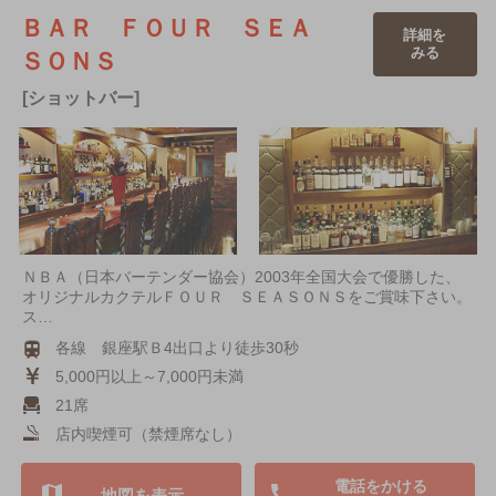
ＢＡＲ ＦＯＵＲ ＳＥＡ
詳細を
みる
ＳＯＮＳ
[ショットバー]
ＮＢＡ（日本バーテンダー協会）2003年全国大会で優勝した、
オリジナルカクテルＦＯＵＲ ＳＥＡＳＯＮＳをご賞味下さい。
ス…
各線 銀座駅Ｂ4出口より徒歩30秒
5,000円以上～7,000円未満
21席
店内喫煙可（禁煙席なし）
電話をかける
地図を表示