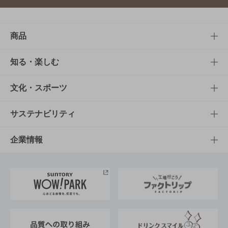
商品
商品TOP
知る・楽しむ
商品一覧
知る・楽しむTOP
文化・スポーツ
商品発売情報
キャンペーン
文化・スポーツTOP
サステナビリティ
栄養成分一覧
工場見学
サントリーホール
サステナビリティTOP
企業情報
お料理・お酒レシピ
サントリー美術館
トップメッセージ
企業情報TOP
地域情報
サントリーサンバーズ大阪
サントリーが考えるサステナビリティ経営
企業概要
東京サントリーサンゴリアス
ESG情報ポータル
グループ企業一覧