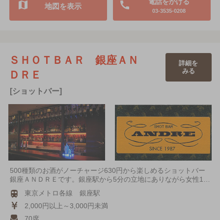
電話をかける
地図を表示
03-3535-0208
ＳＨＯＴＢＡＲ 銀座ＡＮ
詳細を
みる
ＤＲＥ
[ショットバー]
500種類のお酒がノーチャージ630円から楽しめるショットバー
銀座ＡＮＤＲＥです。銀座駅から5分の立地にありながら女性1…
東京メトロ各線 銀座駅
2,000円以上～3,000円未満
70席