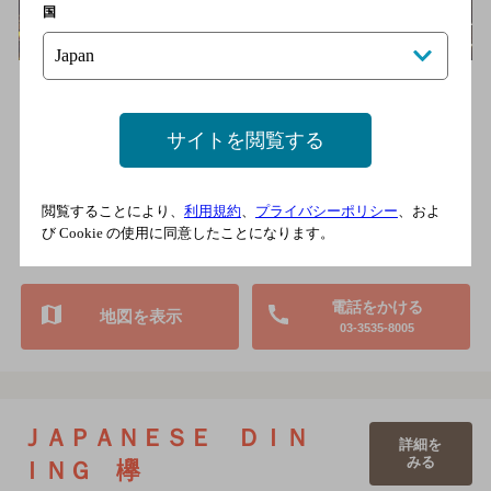
国
世界カクテルコンクール優勝者でアイラ島特別民間親善大使を務
める岸久氏のバー。今宵は蒸溜所の地図やピートを眺めながら、
シン…
サイトを閲覧する
東京メトロ有楽町線 銀座一丁目駅6番出口より徒歩2分／東
京メトロ銀座線 銀座駅Ａ13番出口より徒歩5分
5,000円以上～7,000円未満
閲覧することにより、
利用規約
、
プライバシーポリシー
、およ
19席
び Cookie の使用に同意したことになります。
完全禁煙
電話をかける
地図を表示
03-3535-8005
ＪＡＰＡＮＥＳＥ ＤＩＮ
詳細を
みる
ＩＮＧ 欅