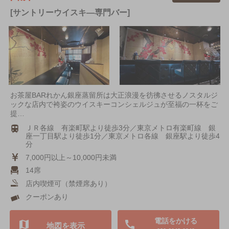
[サントリーウイスキ―専門バー]
お茶屋BARれかん銀座蒸留所は大正浪漫を彷彿させるノスタルジ
ックな店内で袴姿のウイスキーコンシェルジュが至福の一杯をご
提…
ＪＲ各線 有楽町駅より徒歩3分／東京メトロ有楽町線 銀
座一丁目駅より徒歩1分／東京メトロ各線 銀座駅より徒歩4
分
7,000円以上～10,000円未満
14席
店内喫煙可（禁煙席あり）
クーポンあり
電話をかける
地図を表示