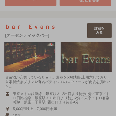
080-6043-0949
ｂａｒ Ｅｖａｎｓ
詳細を
みる
[オーセンティックバー]
食後酒が充実しているｂａｒ。葉巻を50種類以上用意しており、
自家製焼きプリンや有名パティシエのスウィーツが食後を演出い
た…
東京メトロ銀座線 銀座駅Ａ12出口より徒歩1分／東京メト
ロ日比谷線 銀座駅Ａ11出口より徒歩2分／東京メトロ有楽
町線 銀座一丁目駅9番出口より徒歩4分
5,000円以上～7,000円未満
10席