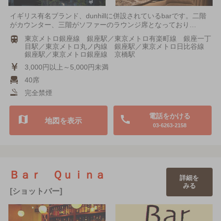
イギリス有名ブランド、dunhillに併設されているbarです。二階
がカウンター、三階がソファーのラウンジ席となっており…
東京メトロ銀座線 銀座駅／東京メトロ有楽町線 銀座一丁
目駅／東京メトロ丸ノ内線 銀座駅／東京メトロ日比谷線
銀座駅／東京メトロ銀座線 京橋駅
3,000円以上～5,000円未満
40席
完全禁煙
電話をかける
地図を表示
03-6263-2158
Ｂａｒ Ｑｕｉｎａ
詳細を
みる
[ショットバー]