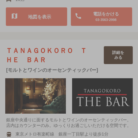
電話をかける
地図を表示
03-3563-2998
ＴＡＮＡＧＯＫＯＲＯ Ｔ
詳細を
みる
ＨＥ ＢＡＲ
[モルトとワインのオーセンティックバー]
銀座中央通りに面するモルトとワインのオーセンティックバー。
店内はカウンターのみ。ゆっくりお過ごしいただける空間です。
東京メトロ有楽町線 銀座一丁目駅より徒歩1分