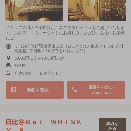
イタリアの職人の手掛けた石窯で作るピッツァをご提供いたしま
す。お食事、スウィーツともにお楽しみいただけ、女性のお客様
にご…
ＪＲ線有楽町駅銀座出口より徒歩で5分／東京メトロ有楽町
線銀座1丁目駅Ａ10出口より徒歩で2分
5,000円以上～7,000円未満
106席
店内喫煙可（禁煙席なし）
電話をかける
地図を表示
03-5524-2520
日比谷Ｂａｒ ＷＨＩＳＫ
詳細を
みる
Ｙ－Ｓ