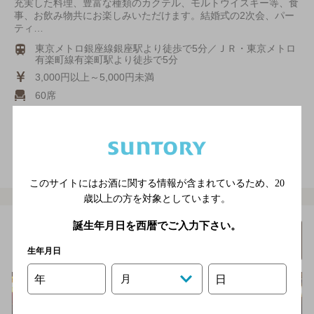
充実した料理、豊富な種類のカクテル、モルトウイスキー等、食
事、お飲み物共にお楽しみいただけます。結婚式の2次会、パー
ティ…
東京メトロ銀座線銀座駅より徒歩で5分／ＪＲ・東京メトロ
有楽町線有楽町駅より徒歩で5分
3,000円以上～5,000円未満
60席
店内喫煙可（禁煙席なし）
電話をかける
地図を表示
03-3562-5015
このサイトにはお酒に関する情報が含まれているため、
20
歳以上の方を対象としています。
誕生年月日を西暦でご入力下さい。
スタア・バー・ギンザ
詳細を
みる
生年月日
[オーセンティックバー]
年
月
日