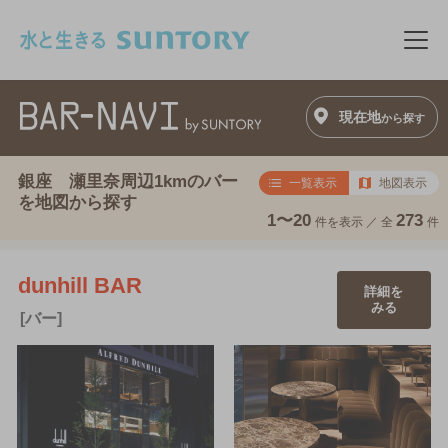
このページの本文へ移動
メニ
現在地
から探す
銀座 瀬里奈周辺1kmのバー
一覧表示
地図表示
を地図から探す
1〜20
273
件を表示 ／
全
件
dunhill BAR
詳細を
みる
[バー]