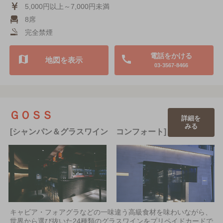
5,000円以上～7,000円未満
8席
完全禁煙
電話をかける
地図を表示
03-3567-8466
ＧＯＳＳ
詳細を
みる
[シャンパン＆グラスワイン コンフォート]
キャビア・フォアグラなどの一味違う高級食材を味わいながら、
世界から選び抜いた24種類のグラスワインをプリペイドカードで