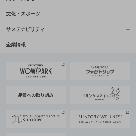
商品一覧
知る・楽しむTOP
文化・スポーツ
商品発売情報
キャンペーン
文化・スポーツTOP
サステナビリティ
栄養成分一覧
工場見学
サントリーホール
サステナビリティTOP
企業情報
お料理・お酒レシピ
サントリー美術館
トップメッセージ
企業情報TOP
地域情報
サントリーサンバーズ大阪
サントリーが考えるサステナビリティ経営
企業概要
東京サントリーサンゴリアス
ESG情報ポータル
グループ企業一覧
サントリースポーツ
サステナビリティストーリーズ
事業所一覧
採用情報