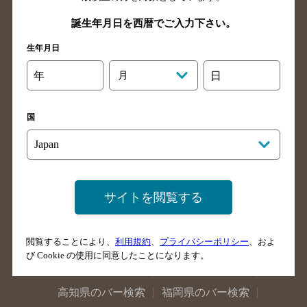
新潟県のバー検索
東京都のバー検索
誕生年月日を西暦でご入力下さい。
神奈川県のバー検索
千葉県のバー検索
生年月日
埼玉県のバー検索
愛知県のバー検索
年
月
日
静岡県のバー検索
三重県のバー検索
岐阜県のバー検索
富山県のバー検索
国
石川県のバー検索
福井県のバー検索
大阪府のバー検索
京都府のバー検索
兵庫県のバー検索
奈良県のバー検索
滋賀県のバー検索
和歌山県のバー検索
サイトを閲覧する
広島県のバー検索
岡山県のバー検索
山口県のバー検索
鳥取県のバー検索
閲覧することにより、
利用規約
、
プライバシーポリシー
、およ
島根県のバー検索
徳島県のバー検索
び Cookie の使用に同意したことになります。
香川県のバー検索
愛媛県のバー検索
高知県のバー検索
福岡県のバー検索