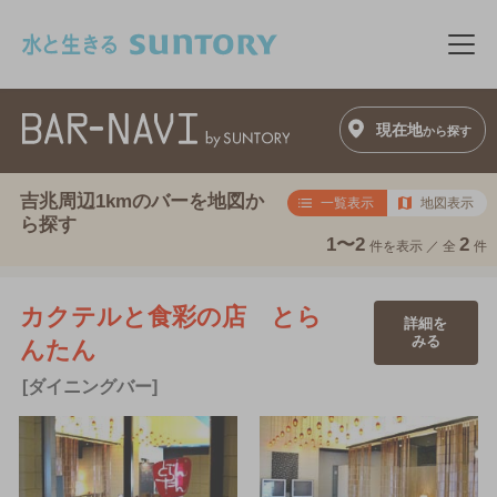
このページの本文へ移動
メニ
現在地
から探す
吉兆周辺1kmのバーを地図か
一覧表示
地図表示
ら探す
1〜2
2
件を表示 ／
全
件
カクテルと食彩の店 とら
詳細を
みる
んたん
[ダイニングバー]