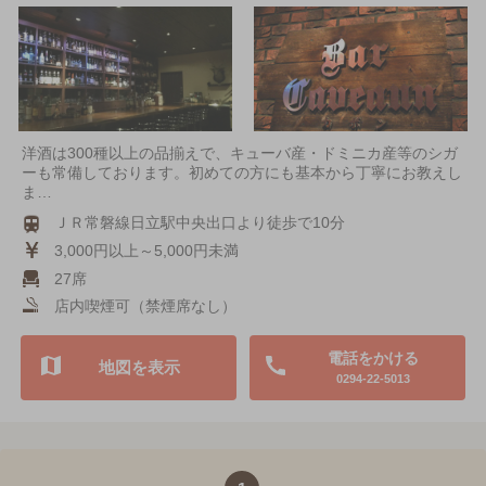
洋酒は300種以上の品揃えで、キューバ産・ドミニカ産等のシガ
ーも常備しております。初めての方にも基本から丁寧にお教えし
ま…
ＪＲ常磐線日立駅中央出口より徒歩で10分
3,000円以上～5,000円未満
27席
店内喫煙可（禁煙席なし）
電話をかける
地図を表示
0294-22-5013