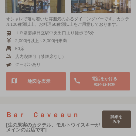
オシャレで落ち着いた雰囲気のあるダイニングバーです。カクテ
ル100種類以上、お料理50種類以上をご用意しております。
ＪＲ常磐線日立駅中央出口より徒歩で5分
2,000円以上～3,000円未満
50席
店内喫煙可（禁煙席なし）
クーポンあり
電話をかける
地図を表示
0294-22-1030
Ｂａｒ Ｃａｖｅａｕｎ
詳細を
みる
[生の果実のカクテル、モルトウイスキーが
メインのお店です]