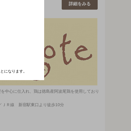
詳細を
みる
たことになります。
鰹を中心に仕入れ、鶏は徳島産阿波尾鶏を使用しており
／ＪＲ線 新宿駅東口より徒歩10分