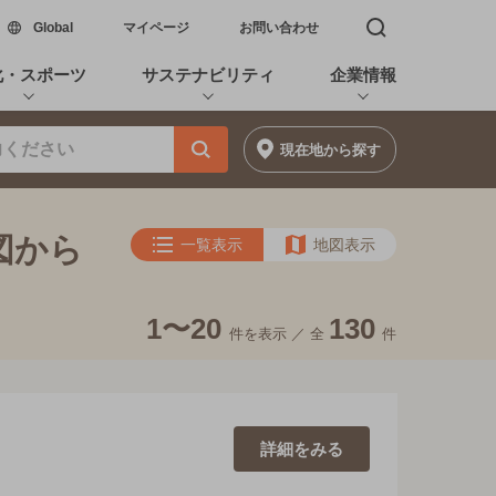
新しいウィンドウで開く
Global
マイページ
お問い合わせ
検索窓を開く
化・スポーツ
サステナビリティ
企業情報
現在地
から探す
図から
一覧表示
地図表示
1〜20
130
件を表示 ／
全
件
詳細を
みる