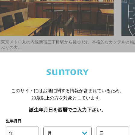
東京メトロ丸の内線新宿三丁目駅から徒歩1分。本格的なカクテルと幅
ぷりの大…
東京メトロ丸の内線 新宿三丁目駅C4出口より徒歩数十秒／東京メ
線 新宿駅東口より徒歩10分
3,000円以上～5,000円未満
34席
店内喫煙可（禁煙席なし）
このサイトにはお酒に関する情報が含まれているため、
03-6273-0209
20歳以上の方を対象としています。
誕生年月日を西暦でご入力下さい。
生年月日
ｂｉｇｏｔｅ
年
月
日