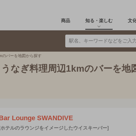
商品
知る・楽しむ
文
mのバーを地図から探す
うなぎ料理周辺1kmのバーを地
Bar Lounge SWANDIVE
[ホテルのラウンジをイメージしたウイスキーバー]