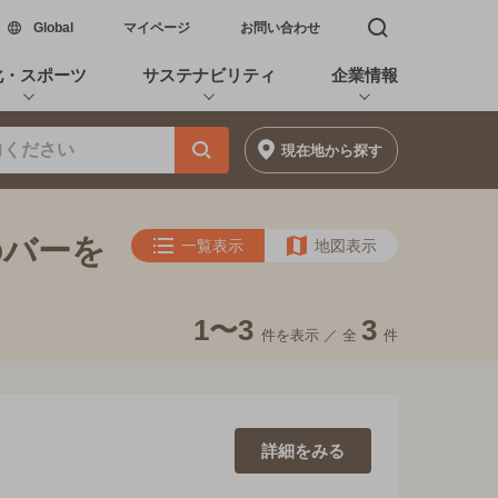
新しいウィンドウで開く
Global
マイページ
お問い合わせ
検索窓を開く
化・スポーツ
サステナビリティ
企業情報
現在地
から探す
のバーを
一覧表示
地図表示
1〜3
3
件を表示 ／
全
件
詳細を
みる