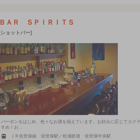
ＢＡＲ ＳＰＩＲＩＴＳ
[ショットバー]
バーボンをはじめ、色々なお酒を揃えています。お好みに応じてカク
すめ！お…
ＪＲ佐世保線 佐世保駅／松浦鉄道 佐世保中央駅