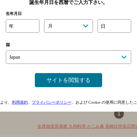
誕生年月日を西暦でご入力下さい。
生年月日
年
月
日
シングルモルトの品揃えが充実しており、シガーも扱っています。
ＪＲ佐世保駅より徒歩15分／ＭＲ佐世保中央駅より徒歩5分
国
2,000円未満
30席
店内喫煙可（禁煙席なし）
0956-25-8665
サイトを閲覧する
より、
利用規約
、
プライバシーポリシー
、および Cookie の使用に同意し
1
全席個室居酒屋 九州料理 かこみ庵 長崎佐世保店周