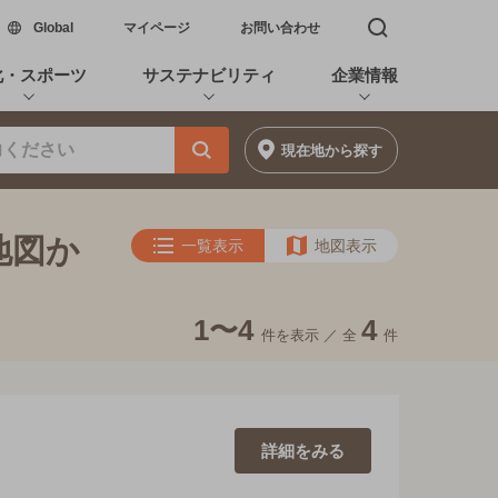
新しいウィンドウで開く
Global
マイページ
お問い合わせ
検索窓を開く
化・スポーツ
サステナビリティ
企業情報
現在地
から探す
地図か
一覧表示
地図表示
1〜4
4
件を表示 ／
全
件
詳細を
みる