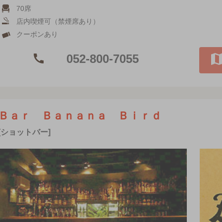
70席
店内喫煙可（禁煙席あり）
クーポンあり
052-800-7055
Ｂａｒ Ｂａｎａｎａ Ｂｉｒｄ
[ショットバー]