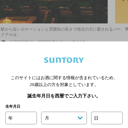
駅から近いロケーションと雰囲気の良さで地元の方に愛されるバー。
クテルは…
地下鉄鶴舞線 植田駅2番出口より徒歩1分
2,000円以上～3,000円未満
20席
店内喫煙可（禁煙席なし）
052-847-0564
このサイトにはお酒に関する情報が含まれているため、
20歳以上の方を対象としています。
誕生年月日を西暦でご入力下さい。
生年月日
ワイン食堂 植田 デリキッチン ほんわ
年
月
日
まんま