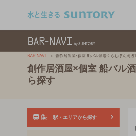
このページの本文へ移動
創作居酒屋×個室 船バル酒場くらむぼん周辺
BAR-NAVI
創作居酒屋×個室 船バル
ら探す
駅・エリアから探す