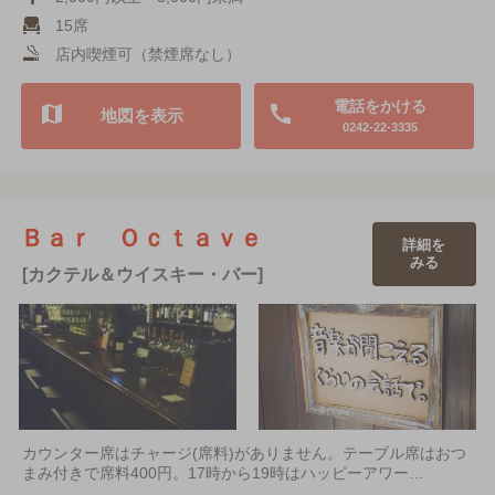
15席
店内喫煙可（禁煙席なし）
電話をかける
地図を表示
0242-22-3335
Ｂａｒ Ｏｃｔａｖｅ
詳細を
みる
[カクテル＆ウイスキー・バー]
カウンター席はチャージ(席料)がありません。テーブル席はおつ
まみ付きで席料400円。17時から19時はハッピーアワー…