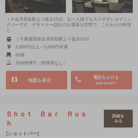
ＪＲ会津若松駅より徒歩15分。お一人様でも入りやすいダイニン
グバーです。デザイナー設計のお洒落な空間で、こだわりの料理
と…
ＪＲ磐越西線会津若松駅より徒歩15分
3,000円以上～5,000円未満
60席
店内喫煙可（禁煙席なし）
電話をかける
地図を表示
0242-93-5277
Ｓｈｏｔ Ｂａｒ Ｒｕｓ
詳細を
みる
ｈ
[ショットバー]