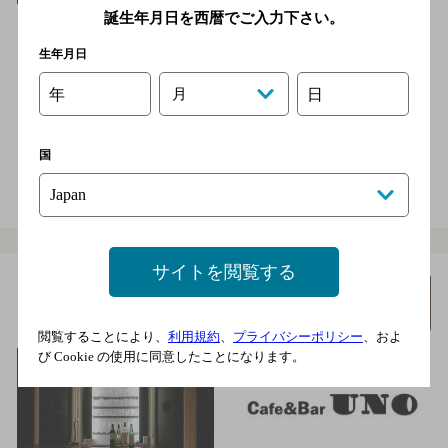
誕生年月日を西暦でご入力下さい。
カウンター7席、テーブル席有りの、小じんまりとした落ち着く
お店です。
生年月日
2,000円以上～3,000円未満
年
月
日
18席
店内喫煙可（禁煙席なし）
国
電話をかける
地図を表示
0242-33-0752
サイトを閲覧する
Cafe & Bar UNO
詳細を
みる
[ダイニングバー]
閲覧することにより、
利用規約
、
プライバシーポリシー
、およ
び Cookie の使用に同意したことになります。