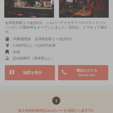
会津若松駅より徒歩5分。シルバーアクセサリーのマゲンドジャ
パンがこの度BARもオープンしました！店内は、ドラキュラ城を
モ…
JR磐越西線 会津若松駅より徒歩5分
2,000円以上～3,000円未満
30席
店内喫煙可（禁煙席なし）
電話をかける
地図を表示
0242-24-1067
1
炭火焼肉棕櫚周辺1kmのバーを地図から探すTO