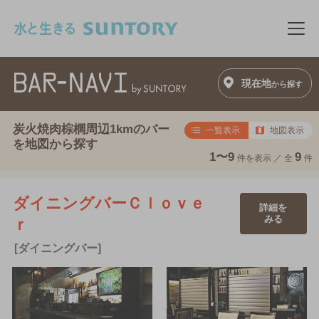
このページの本文へ移動
メニ
現在地
から探す
炭火焼肉棕櫚周辺1kmのバー
一覧表示
地図表示
を地図から探す
1〜9
9
件を表示 ／
全
件
ダイニングバーＣｌｏｖｅ
詳細を
みる
ｒ
[ダイニングバー]