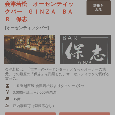
会津若松 オーセンティッ
詳細を
みる
クバー ＧＩＮＺＡ ＢＡ
Ｒ 保志
[オーセンティックバー]
会津若松は、「世界一のバーテンダー」となったオーナーの地
元。その銀座の「保志」を踏襲した、オーセンティックで寛げる
雰囲気…
ＪＲ磐越西線 会津若松駅よりタクシーで7分
3,000円以上～5,000円未満
35席
店内喫煙可（禁煙席なし）