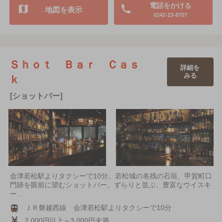
電話をかける
地図を表示
0242-23-8707
Ｓｈｏｔ Ｂａｒ Ｃａｓ
詳細を
みる
ｋ
[ショットバー]
会津若松駅よりタクシーで10分。若松城の名残の石垣、甲賀町口
門跡を眼前に望むショットバー。ずらりと並ぶ、豊富なウイスキ
ー…
ＪＲ磐越西線 会津若松駅よりタクシーで10分
2,000円以上～3,000円未満