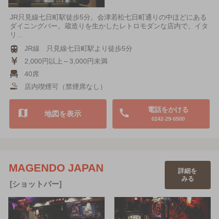
JR只見線七日町駅徒歩5分。会津若松七日町通りの中ほどにある
ダイニングバー。蔵造りを生かしたレトロモダンな店内で、イタ
リ…
JR線 只見線七日町駅より徒歩5分
2,000円以上～3,000円未満
40席
店内喫煙可（禁煙席なし）
電話をかける
地図を表示
0242-29-6500
MAGENDO JAPAN
詳細を
みる
[ショットバー]