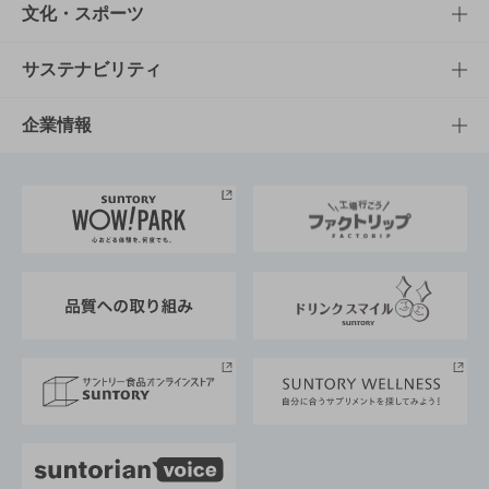
商品一覧
知る・楽しむTOP
文化・スポーツ
商品発売情報
キャンペーン
文化・スポーツTOP
サステナビリティ
栄養成分一覧
工場見学
サントリーホール
サステナビリティTOP
企業情報
お料理・お酒レシピ
サントリー美術館
トップメッセージ
企業情報TOP
地域情報
サントリーサンバーズ大阪
サントリーが考えるサステナビリティ経営
企業概要
東京サントリーサンゴリアス
ESG情報ポータル
グループ企業一覧
サントリースポーツ
サステナビリティストーリーズ
事業所一覧
採用情報