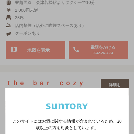
磐越西線 会津若松駅よりタクシーで10分
2,000円未満
25席
店内禁煙（店外に喫煙スペースあり）
クーポンあり
電話をかける
地図を表示
0242-24-3634
ｔｈｅ ｂａｒ ｃｏｚｙ
詳細を
みる
[オーセンティックバー]
このサイトにはお酒に関する情報が含まれているため、
20
歳以上の方を対象としています。