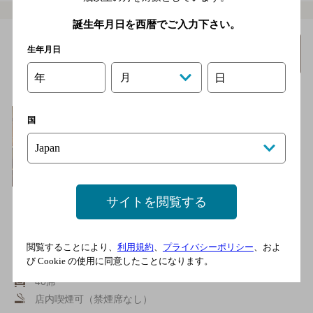
誕生年月日を西暦でご入力下さい。
鹿児島 ホテルバー タブ
詳細を
生年月日
みる
ロー
年
月
日
[ホテルバー]
国
サイトを閲覧する
鹿児島中央駅からタクシーで10分。城山観光ホテルのメインバ
ー。名前のＴＡＢＬＥＡＵは、仏語で『絵画』を意味する言葉。
その…
ＪＲ鹿児島中央駅よりタクシーで10分
閲覧することにより、
利用規約
、
プライバシーポリシー
、およ
び Cookie の使用に同意したことになります。
2,000円以上～3,000円未満
40席
店内喫煙可（禁煙席なし）