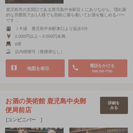
鹿児島市の玄関口である鹿児島中央駅近くにありながら、隠れ家
的な雰囲気でお1人様でも気軽に落ち着いてお酒を愉しめるバー
です…
ＪＲ線 鹿児島中央駅東口より徒歩2分
2,000円以上～3,000円未満
8席
店内喫煙可（禁煙席なし）
電話をかける
地図を表示
099-258-7700
お酒の美術館 鹿児島中央郵
詳細を
みる
便局前店
[コンビニバー ]