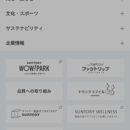
商品一覧
知る・楽しむTOP
文化・スポーツ
商品発売情報
キャンペーン
文化・スポーツTOP
サステナビリティ
栄養成分一覧
工場見学
サントリーホール
サステナビリティTOP
企業情報
お料理・お酒レシピ
サントリー美術館
トップメッセージ
企業情報TOP
地域情報
サントリーサンバーズ大阪
サントリーが考えるサステナビリティ経営
企業概要
東京サントリーサンゴリアス
ESG情報ポータル
グループ企業一覧
サントリースポーツ
サステナビリティストーリーズ
事業所一覧
採用情報