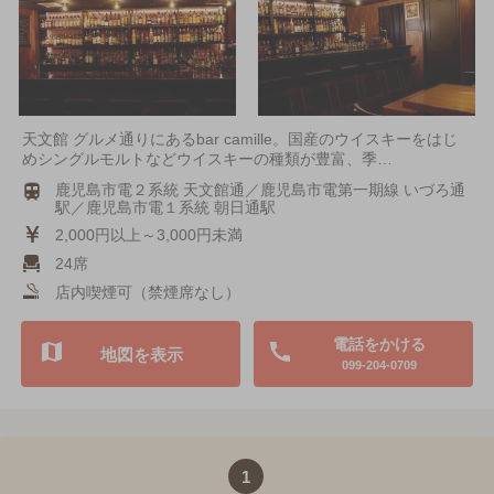
天文館 グルメ通りにあるbar camille。国産のウイスキーをはじ
めシングルモルトなどウイスキーの種類が豊富、季…
鹿児島市電２系統 天文館通／鹿児島市電第一期線 いづろ通
駅／鹿児島市電１系統 朝日通駅
2,000円以上～3,000円未満
24席
店内喫煙可（禁煙席なし）
電話をかける
地図を表示
099-204-0709
1