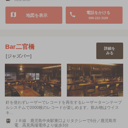
電話をかける
地図を表示
099-222-3329
Bar二官橋
詳細を
みる
[ジャズバー]
針を使わずレーザーでレコードを再生するレーザーターンテーブ
ルシステムで2000枚のレコードが楽しめます。飲み物はウイス
キ…
ＪＲ線 鹿児島中央駅東口よりタクシーで5分／鹿児島市
電 高見馬場電停より徒歩3分