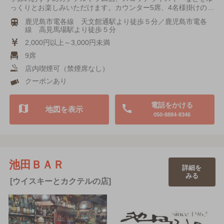
っくりとお楽しみいただけます。カウンター5席、4名様掛けの…
鹿児島市電各線 天文館通駅より徒歩５分／鹿児島市電各
線 高見馬場駅より徒歩５分
2,000円以上～3,000円未満
9席
店内喫煙可（禁煙席なし）
クーポンあり
電話をかける
地図を表示
050-8884-8346
池田ＢＡＲ
詳細を
みる
[ウイスキーとカクテルの店]