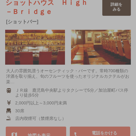
ショットハウス Ｈｉｇｈ
詳細を
みる
－Ｂｒｉｄｇｅ
[ショットバー]
大人の雰囲気漂うオーセンティック・バーです。常時700種類の
洋酒を取り揃え、旬のフルーツを使ったオリジナルカクテルがお
楽…
ＪＲ線 鹿児島中央駅よりタクシーで5分／加治屋町バス停
より徒歩5分
2,000円以上～3,000円未満
30席
店内喫煙可（禁煙席なし）
電話をかける
地図を表示