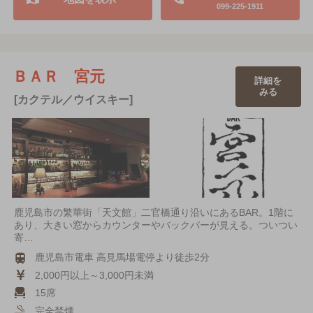
099-225-1911
ＢＡＲ 宮元
詳細を
みる
[カクテル／ウイスキー]
鹿児島市の繁華街「天文館」二官橋通り沿いにあるBAR。1階に
あり、大きい窓からカウンターやバックバーが見える。ついつい
寄…
鹿児島市電車 高見馬場電停より徒歩2分
2,000円以上～3,000円未満
15席
完全禁煙