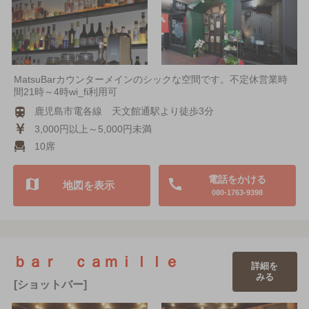
MatsuBarカウンターメインのシックな空間です。不定休営業時
間21時～4時wi_fi利用可
鹿児島市電各線 天文館通駅より徒歩3分
3,000円以上～5,000円未満
10席
電話をかける
地図を表示
080-1763-9398
ｂａｒ ｃａｍｉｌｌｅ
詳細を
みる
[ショットバー]