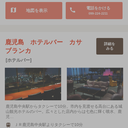
電話をかける
地図を表示
099-224-2211
鹿児島 ホテルバー カサ
詳細を
みる
ブランカ
[ホテルバー]
鹿児島中央駅からタクシーで10分。市内を見渡せる高台にある城
山観光ホテルのバー。広々とした店内からは七色に輝く噴水、鹿
児…
ＪＲ鹿児島中央駅よりタクシーで10分