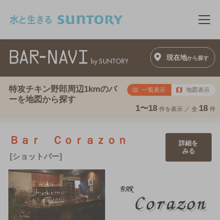
このページの本文へ移動
メニ
現在地
から探す
特攻チキン野郎周辺1kmのバ
一覧表示
地図表示
ーを地図から探す
1〜18
18
件を表示 ／
全
件
Ｂａｒ Ｃｏｒａｚｏｎ
詳細を
みる
[ショットバー]