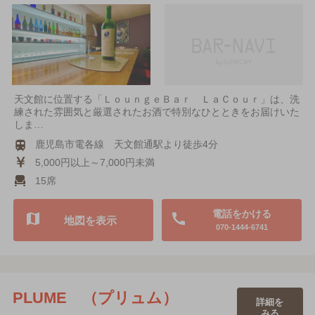
天文館に位置する「ＬｏｕｎｇｅＢａｒ ＬａＣｏｕｒ」は、洗
練された雰囲気と厳選されたお酒で特別なひとときをお届けいた
しま…
鹿児島市電各線 天文館通駅より徒歩4分
5,000円以上～7,000円未満
15席
電話をかける
地図を表示
070-1444-6741
PLUME （プリュム）
詳細を
みる