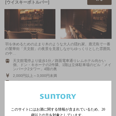
[ウイスキーボトルバー]
羽を休めるための止まり木のような大人の隠れ家。鹿児島で一番
の繁華街「天文館」の夜景を見渡しながらゆっくりとした雰囲気
の中…
天文館電停より徒歩1分／路面電車通りレムホテル向かい
側、ドン・キホーテの2件隣、1階は立体駐車場のビル「メイ
ンパーク2タワー」4階の奥
2,000円以上～3,000円未満
11席
完全禁煙
電話をかける
地図を表示
099-227-1168
このサイトにはお酒に関する情報が含まれているため、
20
歳以上の方を対象としています。