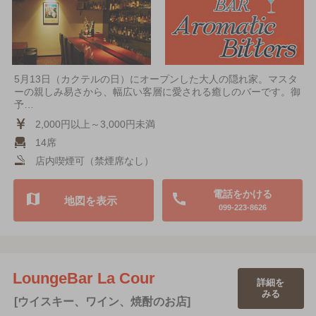
5月13日（カクテルの日）にオープンした大人の隠れ家。マスタ
ーの親しみ易さから、幅広い客層に愛される癒しのバーです。御
予…
2,000円以上～3,000円未満
14席
店内喫煙可（禁煙席なし）
電話をかける
地図を表示
099-223-8626
LoungeBar La Cour
詳細を
みる
[ウイスキー、ワイン、焼酎のお店]