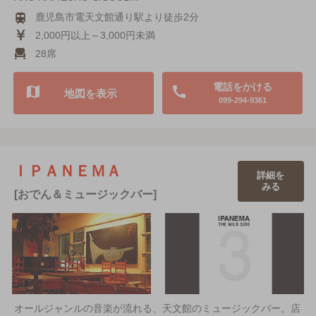
鹿児島市電天文館通り駅より徒歩2分
2,000円以上～3,000円未満
28席
電話をかける
地図を表示
099-294-9361
ＩＰＡＮＥＭＡ
詳細を
みる
[おでん＆ミュージックバー]
オールジャンルの音楽が流れる、天文館のミュージックバー。店