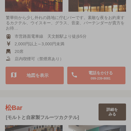
繁華街から少し外れの路地に佇むバーです。素敵な夜をお約束す
るカクテル、ウイスキー、グラス、音楽、バーテンダーが貴方を
お待…
市営路面電車線 天文館駅より徒歩5分
2,000円以上～3,000円未満
20席
店内喫煙可（禁煙席あり）
電話をかける
地図を表示
099-239-8081
松Bar
詳細を
みる
[モルトと自家製フルーツカクテル]