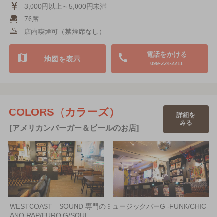
3,000円以上～5,000円未満
76席
店内喫煙可（禁煙席なし）
電話をかける
地図を表示
099-224-2211
COLORS（カラーズ）
詳細を
みる
[アメリカンバーガー＆ビールのお店]
WESTCOAST SOUND 専門のミュージックバーG -FUNK/CHIC
ANO RAP/EURO G/SOUL…