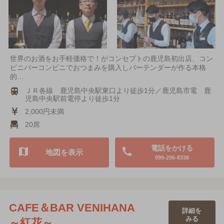
世界のお酒をお手軽価格で！がコンセプトの鹿児島初出店、コン
ビニバーコンビニでおつまみを購入しバーテンダーが作る本格
的…
ＪＲ各線 鹿児島中央駅東口より徒歩1分／鹿児島市電 鹿
児島中央駅前電停より徒歩1分
2,000円未満
20席
電話をかける
地図を表示
099-296-8338
CAFE＆BAR VENIHANA
詳細を
みる
～紅花～