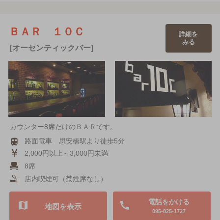
ＢＡＲ １０Ｃ
詳細を
みる
[オーセンティックバー]
カウンター8席だけのＢＡＲです。
路面電車 思安橋駅より徒歩5分
2,000円以上～3,000円未満
8席
店内喫煙可（禁煙席なし）
電話をかける
地図を表示
095-825-1727