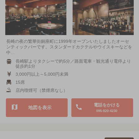
長崎の夜の繁華街銅座町に1999年オープンいたしましたオーセ
ンティックバーです。スタンダードカクテルやウイスキーなどを
中…
長崎駅よりタクシーで約5分／路面電車・観光通り電停より
徒歩約1分
3,000円以上～5,000円未満
15席
店内喫煙可（禁煙席なし）
電話をかける
地図を表示
095-820-4230