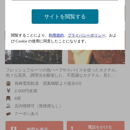
arcana Mixology＆FlairBar
詳細を
みる
サイトを閲覧する
[フルーツやハーブを使ったミクソロジーカ
クテル]
閲覧することにより、
利用規約
、
プライバシーポリシー
、およ
び Cookie の使用に同意したことになります。
フレッシュフルーツの他ハーブやスパイスを使ったカクテル。
色々な器具、調理法を駆使した、不思議なカクテル。見た…
長崎電気軌道 思案橋駅より徒歩2分
2,000円未満
8席
店内喫煙可（禁煙席なし）
クーポンあり
電話をかける
地図を表示