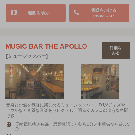
電話をかける
地図を表示
095-823-7347
MUSIC BAR THE APOLLO
詳細を
みる
[ミュージックバー]
音楽とお酒を気軽に楽しめるミュージックバー。DJがジャズや
ソウルなど良質な音楽をセレクトし、明るくカフェのような空間
で多…
長崎電気軌道各線 思案橋駅より徒歩5分／中華街から徒歩5
分