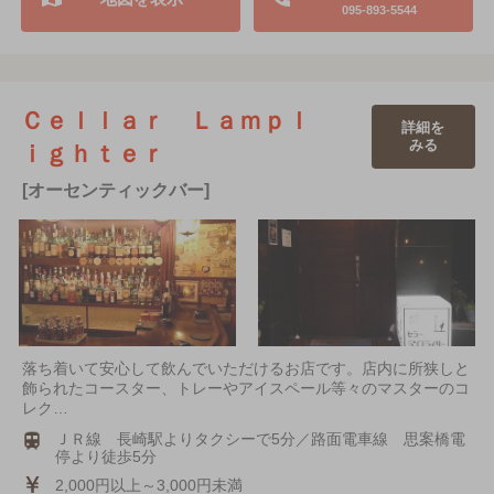
095-893-5544
Ｃｅｌｌａｒ Ｌａｍｐｌ
詳細を
みる
ｉｇｈｔｅｒ
[オーセンティックバー]
落ち着いて安心して飲んでいただけるお店です。店内に所狭しと
飾られたコースター、トレーやアイスペール等々のマスターのコ
レク…
ＪＲ線 長崎駅よりタクシーで5分／路面電車線 思案橋電
停より徒歩5分
2,000円以上～3,000円未満