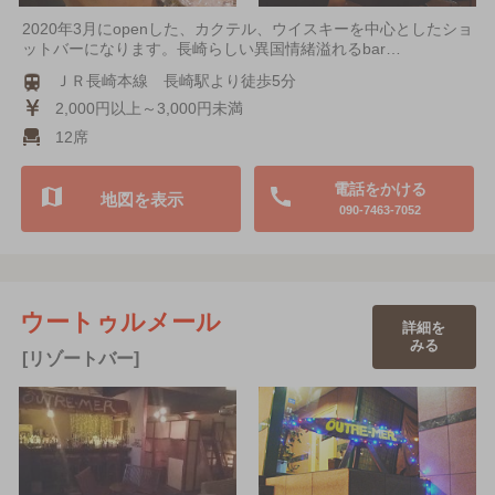
2020年3月にopenした、カクテル、ウイスキーを中心としたショ
ットバーになります。長崎らしい異国情緒溢れるbar…
ＪＲ長崎本線 長崎駅より徒歩5分
2,000円以上～3,000円未満
12席
電話をかける
地図を表示
090-7463-7052
ウートゥルメール
詳細を
みる
[リゾートバー]