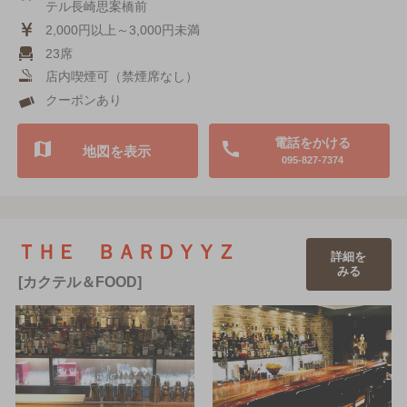
テル長崎思案橋前
2,000円以上～3,000円未満
23席
店内喫煙可（禁煙席なし）
クーポンあり
電話をかける
地図を表示
095-827-7374
ＴＨＥ ＢＡＲＤＹＹＺ
詳細を
みる
[カクテル＆FOOD]