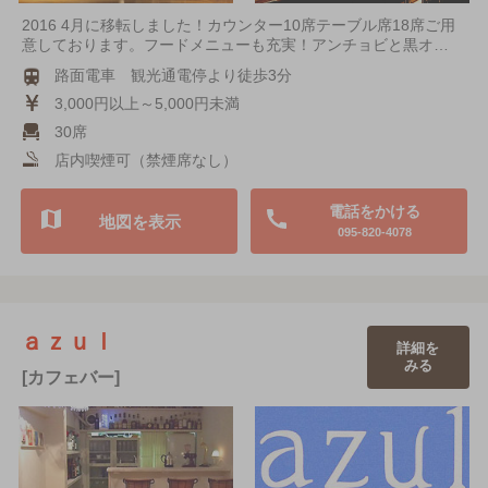
2016 4月に移転しました！カウンター10席テーブル席18席ご用
意しております。フードメニューも充実！アンチョビと黒オ…
路面電車 観光通電停より徒歩3分
3,000円以上～5,000円未満
30席
店内喫煙可（禁煙席なし）
電話をかける
地図を表示
095-820-4078
ａｚｕｌ
詳細を
みる
[カフェバー]