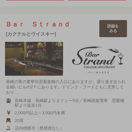
Ｂａｒ Ｓｔｒａｎｄ
詳細を
みる
[カクテルとウイスキー]
長崎の夜の繁華街思案葉橋の入口にありますが、通り過ぎ去られ
る細いビルの2Ｆにあります。ドリンク・フードともに充実して
おり…
長崎本線 長崎駅よりタクシー5分／長崎路面電車 思案橋
駅より徒歩1分
2,000円以上～3,000円未満
20席
店内喫煙可（禁煙席なし）