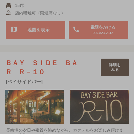
15席
店内喫煙可（禁煙席なし）
電話をかける
地図を表示
095-823-2612
ＢＡＹ ＳＩＤＥ ＢＡ
詳細を
みる
Ｒ Ｒ－１０
[ベイサイドバー]
長崎港の夕日や夜景を眺めながら、カクテルをお楽しみ頂けま