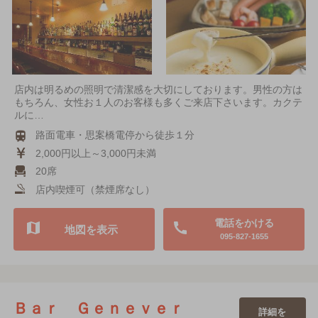
店内は明るめの照明で清潔感を大切にしております。男性の方は
もちろん、女性お１人のお客様も多くご来店下さいます。カクテ
ルに…
路面電車・思案橋電停から徒歩１分
2,000円以上～3,000円未満
20席
店内喫煙可（禁煙席なし）
電話をかける
地図を表示
095-827-1655
Ｂａｒ Ｇｅｎｅｖｅｒ
詳細を