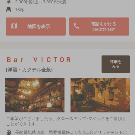
2,000円以上～3,000円未満
15席
電話をかける
地図を表示
090-3777-5907
Ｂａｒ ＶＩＣＴＯＲ
詳細を
みる
[洋酒・カクテル全般]
ご希望がございましたら、クロースアップ･マジックをご覧頂く
ことができます。
長崎電気軌道線 思案橋電停より徒歩1分／リッチモンドホ