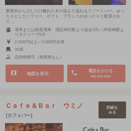
繁華街から少しだけ離れた木の温もり溢れるリゾートバー。ゆっ
たりとしたソファー、ロフト、ブランコがゆったりと配置され
て…
電車または路面電車 諏訪神社駅より徒歩3分／JR長崎駅よ
りタクシーで5分
2,000円以上～3,000円未満
30席
店内喫煙可（禁煙席なし）
電話をかける
地図を表示
095-820-2929
Ｃａｆｅ＆Ｂａｒ ウミノ
詳細を
みる
[カフェバー]