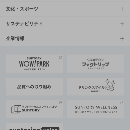
商品一覧
知る・楽しむTOP
文化・スポーツ
商品発売情報
キャンペーン
文化・スポーツTOP
サステナビリティ
栄養成分一覧
工場見学
サントリーホール
サステナビリティTOP
企業情報
お料理・お酒レシピ
サントリー美術館
トップメッセージ
企業情報TOP
地域情報
サントリーサンバーズ大阪
サントリーが考えるサステナビリティ経営
企業概要
東京サントリーサンゴリアス
ESG情報ポータル
グループ企業一覧
サントリースポーツ
サステナビリティストーリーズ
事業所一覧
採用情報