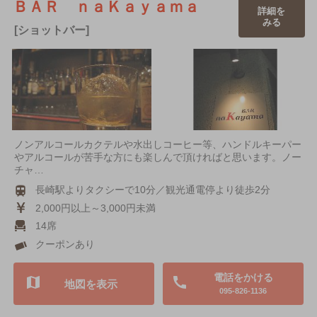
ＢＡＲ ｎａＫａｙａｍａ
詳細を
みる
[ショットバー]
ノンアルコールカクテルや水出しコーヒー等、ハンドルキーパー
やアルコールが苦手な方にも楽しんで頂ければと思います。ノー
チャ…
長崎駅よりタクシーで10分／観光通電停より徒歩2分
2,000円以上～3,000円未満
14席
クーポンあり
電話をかける
地図を表示
095-826-1136