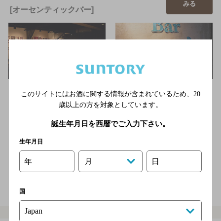
みる
[オーセンティックバー]
60年代のアメリカン、オールディーズポップスの曲を流していま
このサイトにはお酒に関する情報が含まれているため、
20
す。映画好きなお客様や、お1人様からグループの方々までお気
歳以上の方を対象としています。
軽…
長崎駅よりチンチン電車で、思案橋電停下車 鍛冶町通りへ
誕生年月日を西暦でご入力下さい。
向かって徒歩3分
2,000円以上～3,000円未満
生年月日
25席
年
月
日
電話をかける
地図を表示
095-827-7538
国