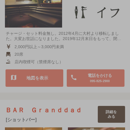
チャージ・セット料金無し。2012年4月に大村より移転しまし
た。大変お世話になりました。2019年12月末日をもって、閉…
2,000円以上～3,000円未満
20席
店内喫煙可（禁煙席なし）
電話をかける
地図を表示
095-825-2900
ＢＡＲ Ｇｒａｎｄｄａｄ
詳細を
みる
[ショットバー]