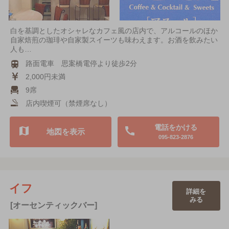
白を基調としたオシャレなカフェ風の店内で、アルコールのほか
自家焙煎の珈琲や自家製スイーツも味わえます。お酒を飲みたい
人も…
路面電車 思案橋電停より徒歩2分
2,000円未満
9席
店内喫煙可（禁煙席なし）
電話をかける
地図を表示
095-823-2876
イフ
詳細を
みる
[オーセンティックバー]