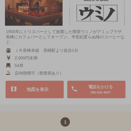
1955年にトリスバーとして創業した喫茶ウミノがアミュプラザ
長崎にカフェバーとしてオープン。半世紀変らぬ味のコーヒーな
ど…
ＪＲ長崎本線 長崎駅より徒歩1分
2,000円未満
54席
店内喫煙可（禁煙席あり）
電話をかける
地図を表示
095-829-4607
1