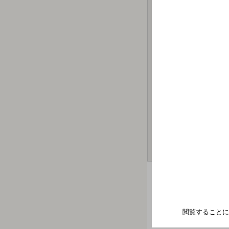
北海道札幌市中央区
東豊線 豊水すすき
閲覧することに