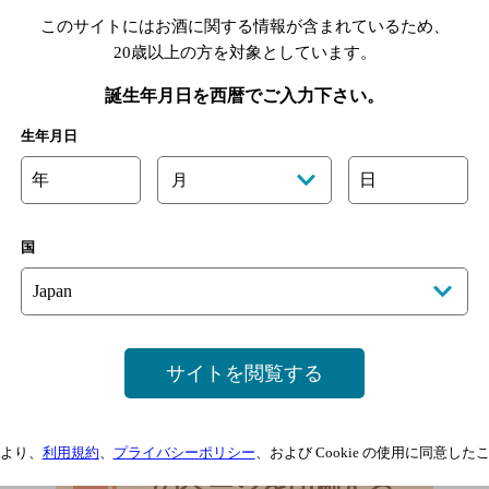
このサイトにはお酒に関する情報が含まれているため、
20歳以上の方を対象としています。
誕生年月日を西暦でご入力下さい。
生年月日
年
日
月
国
南七条西2丁目 豊水ビル1Ｆ
サイトを閲覧する
の駅より徒歩5分
より、
利用規約
、
プライバシーポリシー
、および Cookie の使用に同意し
このページを印刷する