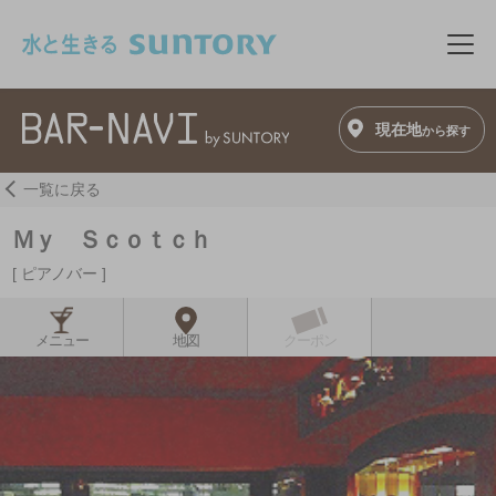
このページの本文へ移動
メニ
現在地
から探す
一覧に戻る
Ｍｙ Ｓｃｏｔｃｈ
ピアノバー
メニュー
地図
クーポン