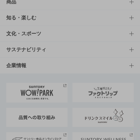
商品
商品TOP
知る・楽しむ
商品一覧
知る・楽しむTOP
文化・スポーツ
商品発売情報
キャンペーン
文化・スポーツTOP
サステナビリティ
栄養成分一覧
工場見学
サントリーホール
サステナビリティTOP
企業情報
お料理・お酒レシピ
サントリー美術館
トップメッセージ
企業情報TOP
地域情報
サントリーサンバーズ大阪
サントリーが考えるサステナビリティ経営
企業概要
東京サントリーサンゴリアス
ESG情報ポータル
グループ企業一覧
サントリースポーツ
サステナビリティストーリーズ
事業所一覧