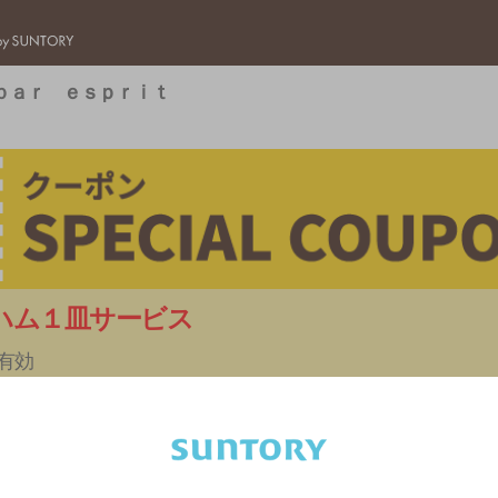
バー検索サイト[BAR-NAVI]
ｂａｒ ｅｓｐｒｉｔ
ハム１皿サービス
で有効