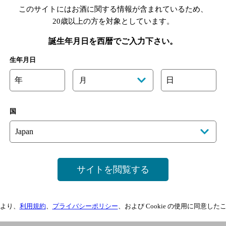
スにつきましては、予めご確認の上でご利用をお願いします。
このサイトにはお酒に関する情報が含まれているため、
ーポン画面をご提示ください。
ループについて1回のご利用に限らせていただきます。
20歳以上の方を対象としています。
併用はご容赦願います。
できませんのでご注意ください。
誕生年月日を西暦でご入力下さい。
店の場合はこの画面を保存して店頭で提示されることをおすすめいたし
生年月日
年
日
月
このページを印刷する
国
店をスマートフォンで見る
対応スマートフォンをお持ちの方は、
サイトを閲覧する
ォンからアクセスできます。
より、
利用規約
、
プライバシーポリシー
、および Cookie の使用に同意し