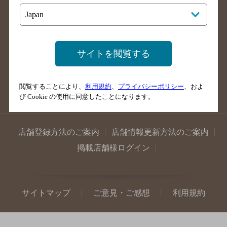
香川県のバー検索
愛媛県のバー検索
高知県のバー検索
福岡県のバー検索
長崎県のバー検索
佐賀県のバー検索
サイトを閲覧する
大分県のバー検索
熊本県のバー検索
宮崎県のバー検索
鹿児島県のバー検索
閲覧することにより、
利用規約
、
プライバシーポリシー
、およ
沖縄県のバー検索
び Cookie の使用に同意したことになります。
店舗登録方法のご案内
店舗情報更新方法のご案内
掲載店舗様ログイン
サイトマップ
ご意見・ご感想
利用規約