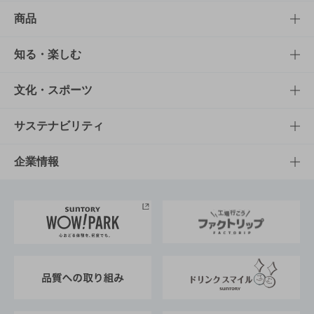
商品
商品TOP
知る・楽しむ
商品一覧
知る・楽しむTOP
文化・スポーツ
商品発売情報
キャンペーン
文化・スポーツTOP
サステナビリティ
栄養成分一覧
工場見学
サントリーホール
サステナビリティTOP
企業情報
お料理・お酒レシピ
サントリー美術館
トップメッセージ
企業情報TOP
地域情報
サントリーサンバーズ大阪
サントリーが考えるサステナビリティ経営
企業概要
東京サントリーサンゴリアス
ESG情報ポータル
グループ企業一覧
サントリースポーツ
サステナビリティストーリーズ
事業所一覧