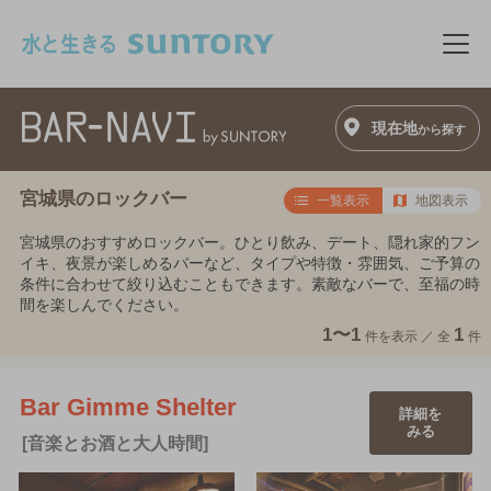
このページの本文へ移動
メニ
現在地
から探す
宮城県のロックバー
一覧表示
地図表示
宮城県のおすすめロックバー。ひとり飲み、デート、隠れ家的フン
イキ、夜景が楽しめるバーなど、タイプや特徴・雰囲気、ご予算の
条件に合わせて絞り込むこともできます。素敵なバーで、至福の時
間を楽しんでください。
1〜1
1
件を表示 ／
全
件
Bar Gimme Shelter
詳細を
みる
[音楽とお酒と大人時間]