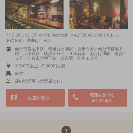
THE SOUND OF VINYL.Mclntosh とALTEC A7 の奏でるレコー
ドの音色。選曲は、RO…
仙台市営地下鉄 勾当台公園駅 徒歩３分／仙台市営地下
鉄 広瀬通駅 徒歩３分／ＪＲ仙石線 あおば通駅 徒歩１
０分／仙台市営地下鉄 仙台駅 徒歩１０分
3,000円以上～5,000円未満
50席
店内喫煙可（禁煙席なし）
電話をかける
地図を表示
022-797-5234
1