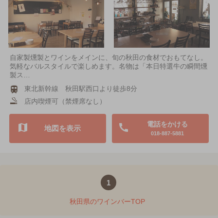
自家製燻製とワインをメインに、旬の秋田の食材でおもてなし。
気軽なバルスタイルで楽しめます。名物は「本日特選牛の瞬間燻
製ス…
東北新幹線 秋田駅西口より徒歩8分
店内喫煙可（禁煙席なし）
電話をかける
地図を表示
018-887-5881
1
秋田県のワインバーTOP