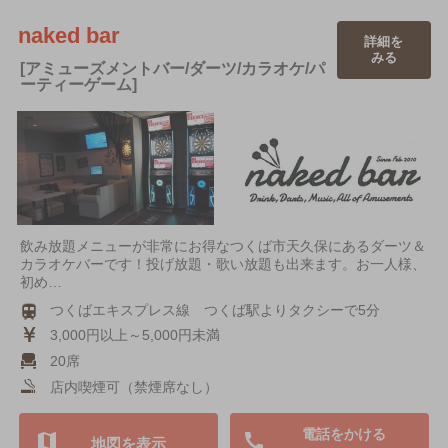
naked bar
詳細を
みる
[アミューズメントバー/ダーツ/カラオケ/パ
ーティーゲーム]
飲み放題メニューが非常にお得なつくば市天久保にあるダーツ＆
カラオケバーです！投げ放題・歌い放題も出来ます。お一人様、
初め…
つくばエキスプレス線 つくば駅よりタクシーで5分
3,000円以上～5,000円未満
20席
店内喫煙可（禁煙席なし）
電話をかける
地図を表示