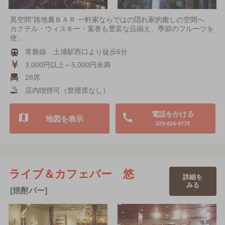
異空間”路地裏ＢＡＲ 一軒家ならではの隠れ家的癒しの空間へ
カクテル・ウィスキー・葉巻も豊富な品揃え、季節のフルーツを
使…
常磐線 土浦駅西口より徒歩6分
3,000円以上～5,000円未満
28席
店内喫煙可（禁煙席なし）
電話をかける
地図を表示
029-824-9778
ライブ＆カフェバー 悠
詳細を
みる
[焼酎バー]