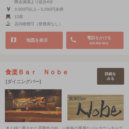
際会議場より徒歩4分
3,000円以上～5,000円未満
13席
店内喫煙可（禁煙席なし）
電話をかける
地図を表示
029-858-6611
食楽Ｂａｒ Ｎｏｂｅ
詳細を
みる
[ダイニングバー]
木と緑に囲まれた雰囲気の中、一枚板の重厚なバーカウンターで