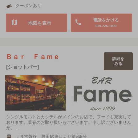
クーポンあり
電話をかける
地図を表示
029-226-1009
Ｂａｒ Ｆａｍｅ
詳細を
みる
[ショットバー]
シングルモルトとカクテルがメインのお店で、フードも充実して
おります。葉巻のお取り扱いもございます。申し訳ございません
が、…
ＪＲ常磐線 勝田駅東口より徒歩5分