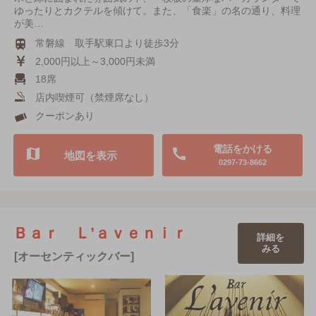
ゆったりとカクテルを傾けて。また、「食楽」の名の通り、料理
が美…
常磐線 取手駅東口より徒歩3分
2,000円以上～3,000円未満
18席
店内喫煙可（禁煙席なし）
クーポンあり
電話をかける
地図を表示
0297-73-8662
Ｂａｒ Ｌ’ａｖｅｎｉｒ
詳細を
みる
[オーセンティックバー]