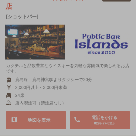
店
[ショットバー]
カクテルと品数豊富なウイスキーを気軽な雰囲気で楽しめるお店
です。
鹿島線 鹿島神宮駅よりタクシーで20分
2,000円以上～3,000円未満
24席
店内喫煙可（禁煙席なし）
電話をかける
地図を表示
0299-77-8115