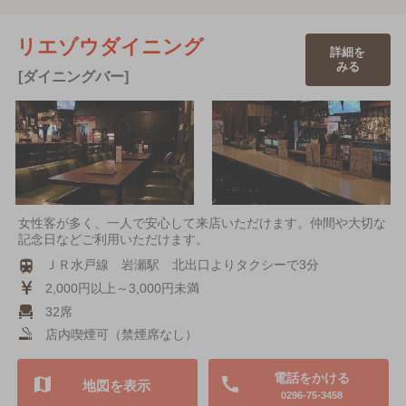
リエゾウダイニング
詳細を
みる
[ダイニングバー]
女性客が多く、一人で安心して来店いただけます。仲間や大切な
記念日などご利用いただけます。
ＪＲ水戸線 岩瀬駅 北出口よりタクシーで3分
2,000円以上～3,000円未満
32席
店内喫煙可（禁煙席なし）
電話をかける
地図を表示
0296-75-3458