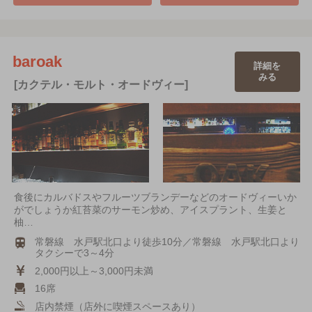
baroak
詳細を
みる
[カクテル・モルト・オードヴィー]
食後にカルバドスやフルーツブランデーなどのオードヴィーいか
がでしょうか紅苔菜のサーモン炒め、アイスプラント、生姜と
柚…
常磐線 水戸駅北口より徒歩10分／常磐線 水戸駅北口より
タクシーで3～4分
2,000円以上～3,000円未満
16席
店内禁煙（店外に喫煙スペースあり）