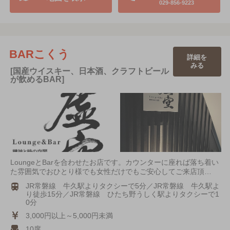
029-856-9223
BARこくう
詳細を
みる
[国産ウイスキー、日本酒、クラフトビール
が飲めるBAR]
LoungeとBarを合わせたお店です。カウンターに座れば落ち着い
た雰囲気でおひとり様でも女性だけでもご安心してご来店頂…
JR常磐線 牛久駅よりタクシーで5分／JR常磐線 牛久駅よ
り徒歩15分／JR常磐線 ひたち野うしく駅よりタクシーで1
0分
3,000円以上～5,000円未満
10席