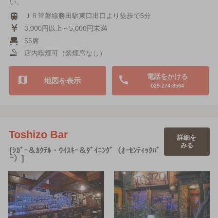
い。
ＪＲ常磐線勝田駅東口出口より徒歩で5分
3,000円以上～5,000円未満
55席
店内喫煙可（禁煙席なし）
電話をかける
地図を表示
029-274-8564
Toshizo Bar
詳細を
みる
[ｼｶﾞｰ＆ｶｸﾃﾙ・ｳｲｽｷｰ＆ﾀﾞｲﾆﾝｸﾞ（ｵｰｾﾝﾃｨｯｸﾊﾞ
ｰ）]