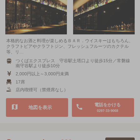
本格的なお酒と料理が楽しめるＢＡＲ．ウイスキーはもちろん、
クラフトビアやクラフトジン、フレッシュフルーツのカクテル
等、リ…
つくばエクスプレス 守谷駅土塔口より徒歩15分／常磐線
南守谷駅より徒歩10分
2,000円以上～3,000円未満
17席
店内喫煙可（禁煙席なし）
電話をかける
地図を表示
0297-33-9068