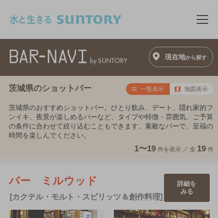
このページの本文へ移動
メニ
現在地
から探す
茨城県のショットバー
一覧表示
地図表示
茨城県のおすすめショットバー。ひとり飲み、デート、隠れ家的フ
ンイキ、夜景が楽しめるバーなど、タイプや特徴・雰囲気、ご予算
の条件に合わせて絞り込むこともできます。素敵なバーで、至福の
時間を楽しんでください。
1〜19
19
件を表示 ／
全
件
バー ミルウッド
詳細を
みる
[カクテル・モルト・スピリッツ＆創作料理]