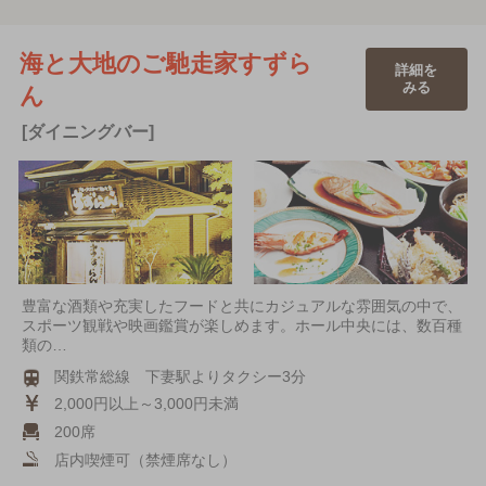
海と大地のご馳走家すずら
詳細を
みる
ん
[ダイニングバー]
豊富な酒類や充実したフードと共にカジュアルな雰囲気の中で、
スポーツ観戦や映画鑑賞が楽しめます。ホール中央には、数百種
類の…
関鉄常総線 下妻駅よりタクシー3分
2,000円以上～3,000円未満
200席
店内喫煙可（禁煙席なし）