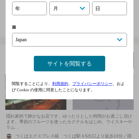
店内喫煙可（禁煙席なし）
年
月
日
電話をかける
地図を表示
0280-23-2680
国
ＢＡＲ ＵＮＩＴＥＤ
詳細を
みる
サイトを閲覧する
[カクテル＆スピリッツバー]
閲覧することにより、
利用規約
、
プライバシーポリシー
、およ
び Cookie の使用に同意したことになります。
隠れ家的で静かなお店です。ゆったりとした時間がお過ごし頂け
ます。季節のフルーツを使ったカクテルをはじめ、ウイスキーや
ラム…
つくばエクスプレス線 つくば駅Ａ5出口より徒歩10分／国