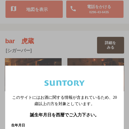
電話をかける
地図を表示
0296-43-6435
bar 虎蔵
詳細を
みる
[シガーバー]
JR湘南新宿ライン古河駅西口徒歩2分。古河のシガーバー「bar
このサイトにはお酒に関する情報が含まれているため、
20
虎蔵」（バー トラゾー）。キャンドルが点在する仄かな灯り…
歳以上の方を対象としています。
JR湘南新宿ライン・JR宇都宮線 古河駅西口より徒歩2分
誕生年月日を西暦でご入力下さい。
3,000円以上～5,000円未満
20席
生年月日