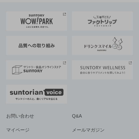
お料理・お酒レシピ
サントリー美術館
トップメッセージ
企業情報TOP
地域情報
サントリーサンバーズ大阪
サントリーが考えるサステナビリティ経営
企業概要
東京サントリーサンゴリアス
ESG情報ポータル
グループ企業一覧
サントリースポーツ
サステナビリティストーリーズ
事業所一覧
採用情報
お問い合わせ
Q&A
マイページ
メールマガジン