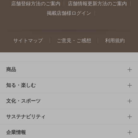
店舗登録方法のご案内
店舗情報更新方法のご案内
掲載店舗様ログイン
サイトマップ
ご意見・ご感想
利用規約
商品
商品TOP
知る・楽しむ
商品一覧
知る・楽しむTOP
文化・スポーツ
商品発売情報
キャンペーン
文化・スポーツTOP
サステナビリティ
栄養成分一覧
工場見学
サントリーホール
サステナビリティTOP
企業情報