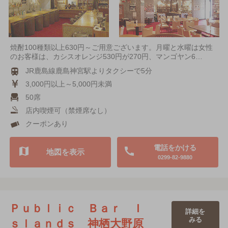
焼酎100種類以上630円～ご用意ございます。月曜と水曜は女性
のお客様は、カシスオレンジ530円が270円、マンゴヤン6…
JR鹿島線鹿島神宮駅よりタクシーで5分
3,000円以上～5,000円未満
50席
店内喫煙可（禁煙席なし）
クーポンあり
電話をかける
地図を表示
0299-82-9880
Ｐｕｂｌｉｃ Ｂａｒ Ｉ
詳細を
みる
ｓｌａｎｄｓ 神栖大野原