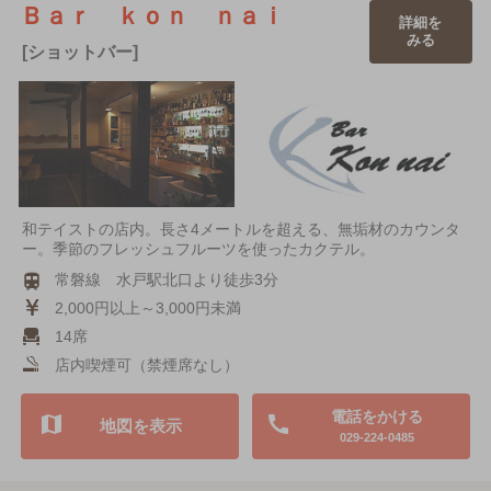
Ｂａｒ ｋｏｎ ｎａｉ
詳細を
みる
[ショットバー]
和テイストの店内。長さ4メートルを超える、無垢材のカウンタ
ー。季節のフレッシュフルーツを使ったカクテル。
常磐線 水戸駅北口より徒歩3分
2,000円以上～3,000円未満
14席
店内喫煙可（禁煙席なし）
電話をかける
地図を表示
029-224-0485