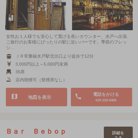
女性お１人様でも安心して寛げる長いカウンター、水戸へ出張、
ご旅行のお客様にぴったりの駅に近いバーです。季節のフレッ
シ…
ＪＲ常磐線水戸駅北出口より徒歩で12分
3,000円以上～5,000円未満
35席
店内喫煙可（禁煙席なし）
電話をかける
地図を表示
029-228-6466
Ｂａｒ Ｂｅｂｏｐ
詳細を
みる