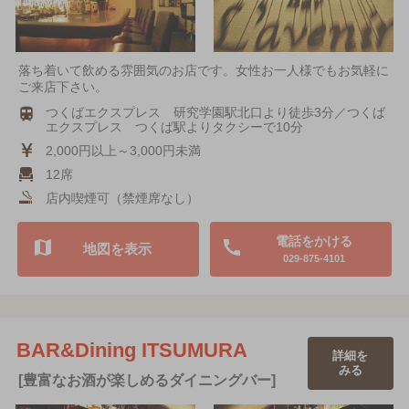
落ち着いて飲める雰囲気のお店です。女性お一人様でもお気軽に
ご来店下さい。
つくばエクスプレス 研究学園駅北口より徒歩3分／つくば
エクスプレス つくば駅よりタクシーで10分
2,000円以上～3,000円未満
12席
店内喫煙可（禁煙席なし）
電話をかける
地図を表示
029-875-4101
BAR&Dining ITSUMURA
詳細を
みる
[豊富なお酒が楽しめるダイニングバー]