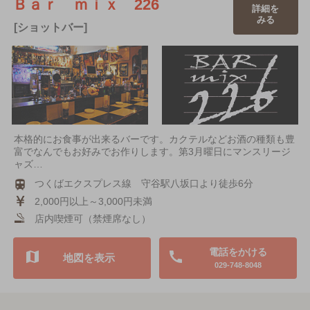
Ｂａｒ ｍｉｘ 226
詳細を
みる
[ショットバー]
本格的にお食事が出来るバーです。カクテルなどお酒の種類も豊
富でなんでもお好みでお作りします。第3月曜日にマンスリージ
ャズ…
つくばエクスプレス線 守谷駅八坂口より徒歩6分
2,000円以上～3,000円未満
店内喫煙可（禁煙席なし）
電話をかける
地図を表示
029-748-8048