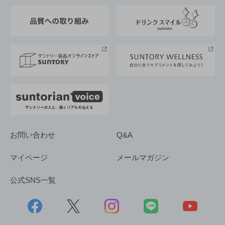
東京サントリーサンゴリアス
ESG情報ポータル
グループ企業一覧
サントリースポーツ
サステナビリティストーリーズ
事業所一覧
採用情報
お問い合わせ
Q&A
マイページ
メールマガジン
公式SNS一覧