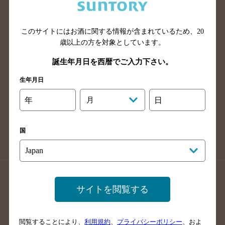
滋賀県のバー検索
和歌山県のバー検索
広島県のバー検索
岡山県のバー検索
山口県のバー検索
鳥取県のバー検索
このサイトにはお酒に関する情報が含まれているため、
20
歳以上の方を対象としています。
島根県のバー検索
徳島県のバー検索
誕生年月日を西暦でご入力下さい。
香川県のバー検索
愛媛県のバー検索
高知県のバー検索
福岡県のバー検索
生年月日
長崎県のバー検索
佐賀県のバー検索
年
月
日
大分県のバー検索
熊本県のバー検索
宮崎県のバー検索
鹿児島県のバー検索
国
沖縄県のバー検索
店舗登録方法のご案内
店舗情報更新方法のご案内
サイトを閲覧する
掲載店舗様ログイン
閲覧することにより、
利用規約
、
プライバシーポリシー
、およ