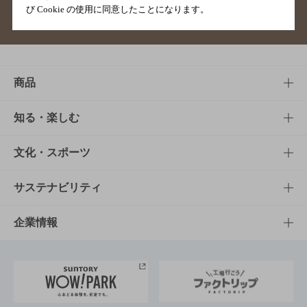
び Cookie の使用に同意したことになります。
サイトマップ
ご意見・ご感想
利用規約
商品
商品TOP
知る・楽しむ
商品一覧
知る・楽しむTOP
文化・スポーツ
商品発売情報
キャンペーン
文化・スポーツTOP
サステナビリティ
栄養成分一覧
工場見学
サントリーホール
サステナビリティTOP
企業情報
お料理・お酒レシピ
サントリー美術館
トップメッセージ
企業情報TOP
地域情報
サントリーサンバーズ大阪
サントリーが考えるサステナビリティ経営
企業概要