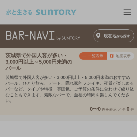
このページの本文へ移動
メニ
現在地
から探す
茨城県で外国人客が多い・
一覧表示
地図表示
3,000円以上～5,000円未満の
バール
茨城県で外国人客が多い・3,000円以上～5,000円未満のおすすめ
バール。ひとり飲み、デート、隠れ家的フンイキ、夜景が楽しめる
バーなど、タイプや特徴・雰囲気、ご予算の条件に合わせて絞り込
むこともできます。素敵なバーで、至福の時間を楽しんでくださ
い。
0〜0
0
件を表示 ／
全
件