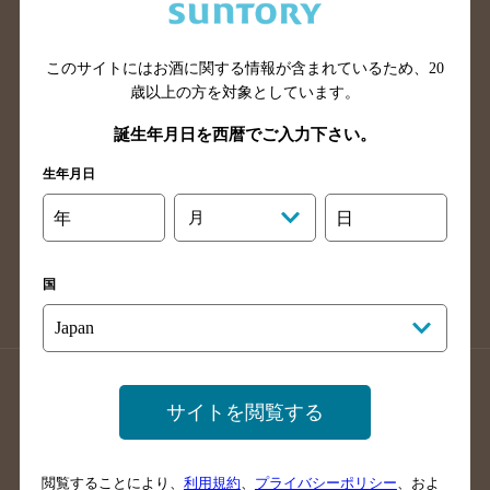
滋賀県のバー検索
和歌山県のバー検索
広島県のバー検索
岡山県のバー検索
山口県のバー検索
鳥取県のバー検索
このサイトにはお酒に関する情報が含まれているため、
20
歳以上の方を対象としています。
島根県のバー検索
徳島県のバー検索
誕生年月日を西暦でご入力下さい。
香川県のバー検索
愛媛県のバー検索
高知県のバー検索
福岡県のバー検索
生年月日
長崎県のバー検索
佐賀県のバー検索
年
月
日
大分県のバー検索
熊本県のバー検索
宮崎県のバー検索
鹿児島県のバー検索
国
沖縄県のバー検索
店舗登録方法のご案内
店舗情報更新方法のご案内
サイトを閲覧する
掲載店舗様ログイン
閲覧することにより、
利用規約
、
プライバシーポリシー
、およ