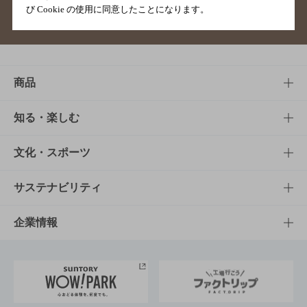
び Cookie の使用に同意したことになります。
サイトマップ
ご意見・ご感想
利用規約
商品
商品TOP
知る・楽しむ
商品一覧
知る・楽しむTOP
文化・スポーツ
商品発売情報
キャンペーン
文化・スポーツTOP
サステナビリティ
栄養成分一覧
工場見学
サントリーホール
サステナビリティTOP
企業情報
お料理・お酒レシピ
サントリー美術館
トップメッセージ
企業情報TOP
地域情報
サントリーサンバーズ大阪
サントリーが考えるサステナビリティ経営
企業概要