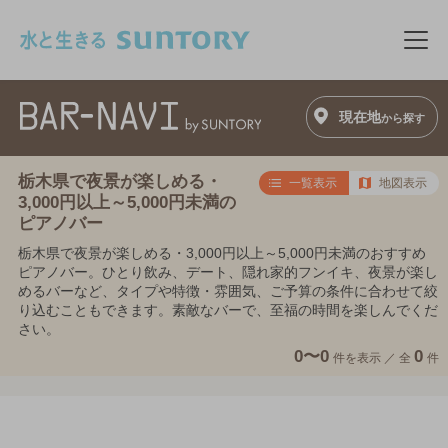
このページの本文へ移動
メニ
現在地
から探す
栃木県で夜景が楽しめる・
一覧表示
地図表示
3,000円以上～5,000円未満の
ピアノバー
栃木県で夜景が楽しめる・3,000円以上～5,000円未満のおすすめ
ピアノバー。ひとり飲み、デート、隠れ家的フンイキ、夜景が楽し
めるバーなど、タイプや特徴・雰囲気、ご予算の条件に合わせて絞
り込むこともできます。素敵なバーで、至福の時間を楽しんでくだ
さい。
0〜0
0
件を表示 ／
全
件