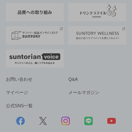
東京サントリーサンゴリアス
ESG情報ポータル
グループ企業一覧
サントリースポーツ
サステナビリティストーリーズ
事業所一覧
採用情報
お問い合わせ
Q&A
マイページ
メールマガジン
公式SNS一覧