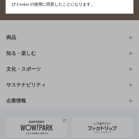
び Cookie の使用に同意したことになります。
サイトマップ
ご意見・ご感想
利用規約
商品
商品TOP
知る・楽しむ
商品一覧
知る・楽しむTOP
文化・スポーツ
商品発売情報
キャンペーン
文化・スポーツTOP
サステナビリティ
栄養成分一覧
工場見学
サントリーホール
サステナビリティTOP
企業情報
お料理・お酒レシピ
サントリー美術館
トップメッセージ
企業情報TOP
地域情報
サントリーサンバーズ大阪
サントリーが考えるサステナビリティ経営
企業概要