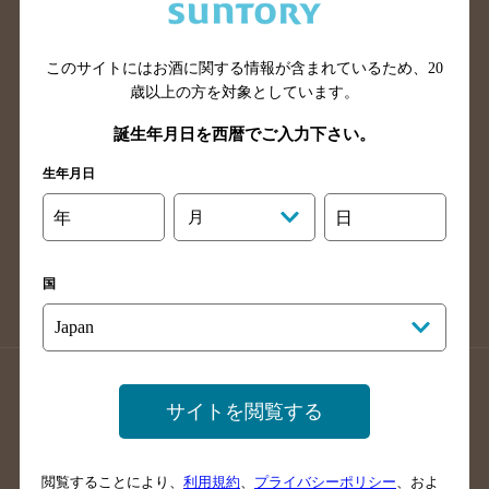
滋賀県のバー検索
和歌山県のバー検索
広島県のバー検索
岡山県のバー検索
山口県のバー検索
鳥取県のバー検索
このサイトにはお酒に関する情報が含まれているため、
20
歳以上の方を対象としています。
島根県のバー検索
徳島県のバー検索
誕生年月日を西暦でご入力下さい。
香川県のバー検索
愛媛県のバー検索
高知県のバー検索
福岡県のバー検索
生年月日
長崎県のバー検索
佐賀県のバー検索
年
月
日
大分県のバー検索
熊本県のバー検索
宮崎県のバー検索
鹿児島県のバー検索
国
沖縄県のバー検索
店舗登録方法のご案内
店舗情報更新方法のご案内
サイトを閲覧する
掲載店舗様ログイン
閲覧することにより、
利用規約
、
プライバシーポリシー
、およ