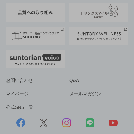
東京サントリーサンゴリアス
ESG情報ポータル
グループ企業一覧
サントリースポーツ
サステナビリティストーリーズ
事業所一覧
採用情報
お問い合わせ
Q&A
マイページ
メールマガジン
公式SNS一覧