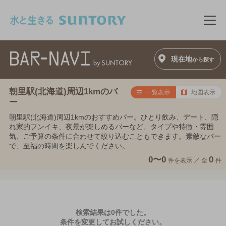
このページの本文へ移動
メニ
現在地
から探す
朝里駅(北海道)周辺1kmのバ
一覧表示
地図表示
ー
朝里駅(北海道)周辺1kmのおすすめバー。ひとり飲み、デート、隠
れ家的フンイキ、夜景が楽しめるバーなど、タイプや特徴・雰囲
気、ご予算の条件に合わせて絞り込むこともできます。素敵なバー
で、至福の時間を楽しんでください。
0〜0
0
件を表示 ／
全
件
検索結果は0件でした。
条件を変更してお試しください。