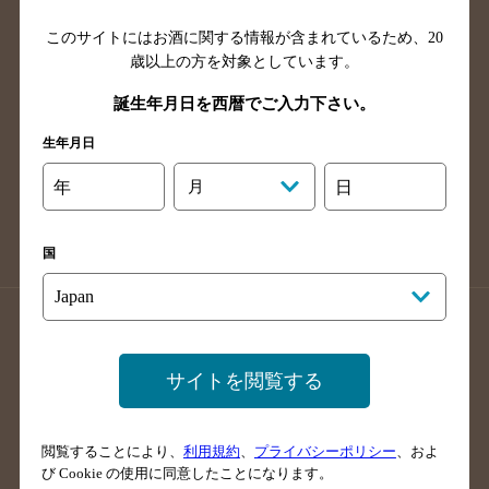
山口県のバー検索
鳥取県のバー検索
このサイトにはお酒に関する情報が含まれているため、
20
島根県のバー検索
徳島県のバー検索
歳以上の方を対象としています。
香川県のバー検索
愛媛県のバー検索
誕生年月日を西暦でご入力下さい。
高知県のバー検索
福岡県のバー検索
長崎県のバー検索
佐賀県のバー検索
生年月日
大分県のバー検索
熊本県のバー検索
年
月
日
宮崎県のバー検索
鹿児島県のバー検索
沖縄県のバー検索
国
店舗登録方法のご案内
店舗情報更新方法のご案内
掲載店舗様ログイン
サイトを閲覧する
閲覧することにより、
利用規約
、
プライバシーポリシー
、およ
サイトマップ
ご意見・ご感想
利用規約
び Cookie の使用に同意したことになります。