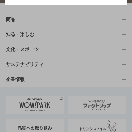
商品
商品TOP
知る・楽しむ
商品一覧
知る・楽しむTOP
文化・スポーツ
商品発売情報
キャンペーン
文化・スポーツTOP
サステナビリティ
栄養成分一覧
工場見学
サントリーホール
サステナビリティTOP
企業情報
お料理・お酒レシピ
サントリー美術館
トップメッセージ
企業情報TOP
地域情報
サントリーサンバーズ大阪
サントリーが考えるサステナビリティ経営
企業概要
東京サントリーサンゴリアス
ESG情報ポータル
グループ企業一覧