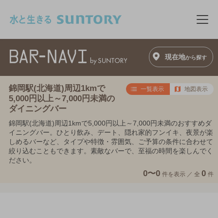
このページの本文へ移動
メニ
現在地
から探す
錦岡駅(北海道)周辺1kmで
一覧表示
地図表示
5,000円以上～7,000円未満の
ダイニングバー
錦岡駅(北海道)周辺1kmで5,000円以上～7,000円未満のおすすめダ
イニングバー。ひとり飲み、デート、隠れ家的フンイキ、夜景が楽
しめるバーなど、タイプや特徴・雰囲気、ご予算の条件に合わせて
絞り込むこともできます。素敵なバーで、至福の時間を楽しんでく
ださい。
0〜0
0
件を表示 ／
全
件