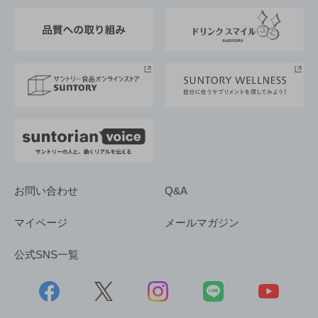
東京サントリーサンゴリアス
ESG情報ポータル
グループ企業一覧
サントリースポーツ
サステナビリティストーリーズ
事業所一覧
採用情報
お問い合わせ
Q&A
マイページ
メールマガジン
公式SNS一覧