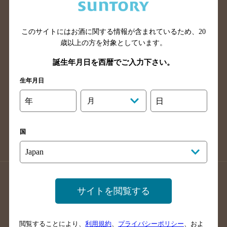
滋賀県のバー検索
和歌山県のバー検索
広島県のバー検索
岡山県のバー検索
山口県のバー検索
鳥取県のバー検索
このサイトにはお酒に関する情報が含まれているため、
20
歳以上の方を対象としています。
島根県のバー検索
徳島県のバー検索
誕生年月日を西暦でご入力下さい。
香川県のバー検索
愛媛県のバー検索
高知県のバー検索
福岡県のバー検索
生年月日
長崎県のバー検索
佐賀県のバー検索
年
月
日
大分県のバー検索
熊本県のバー検索
宮崎県のバー検索
鹿児島県のバー検索
国
沖縄県のバー検索
店舗登録方法のご案内
店舗情報更新方法のご案内
サイトを閲覧する
掲載店舗様ログイン
閲覧することにより、
利用規約
、
プライバシーポリシー
、およ