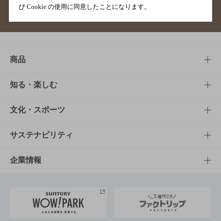
び Cookie の使用に同意したことになります。
サイトマップ
ご意見・ご感想
利用規約
商品
商品TOP
知る・楽しむ
商品一覧
知る・楽しむTOP
文化・スポーツ
商品発売情報
キャンペーン
文化・スポーツTOP
サステナビリティ
栄養成分一覧
工場見学
サントリーホール
サステナビリティTOP
企業情報
お料理・お酒レシピ
サントリー美術館
トップメッセージ
企業情報TOP
地域情報
サントリーサンバーズ大阪
サントリーが考えるサステナビリティ経営
企業概要