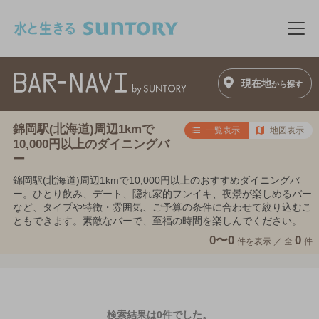
このページの本文へ移動
メニ
現在地
から探す
錦岡駅(北海道)周辺1kmで
一覧表示
地図表示
10,000円以上のダイニングバ
ー
錦岡駅(北海道)周辺1kmで10,000円以上のおすすめダイニングバ
ー。ひとり飲み、デート、隠れ家的フンイキ、夜景が楽しめるバー
など、タイプや特徴・雰囲気、ご予算の条件に合わせて絞り込むこ
ともできます。素敵なバーで、至福の時間を楽しんでください。
0〜0
0
件を表示 ／
全
件
検索結果は0件でした。