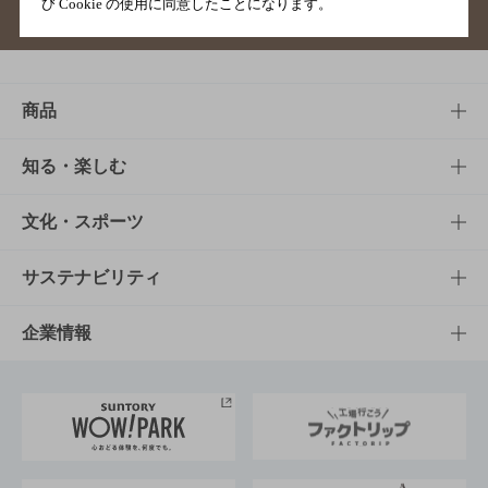
び Cookie の使用に同意したことになります。
サイトマップ
ご意見・ご感想
利用規約
商品
商品TOP
知る・楽しむ
商品一覧
知る・楽しむTOP
文化・スポーツ
商品発売情報
キャンペーン
文化・スポーツTOP
サステナビリティ
栄養成分一覧
工場見学
サントリーホール
サステナビリティTOP
企業情報
お料理・お酒レシピ
サントリー美術館
トップメッセージ
企業情報TOP
地域情報
サントリーサンバーズ大阪
サントリーが考えるサステナビリティ経営
企業概要