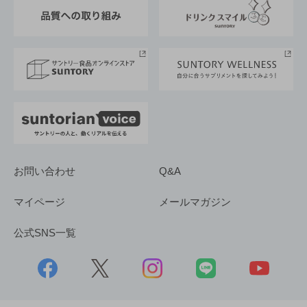
東京サントリーサンゴリアス
ESG情報ポータル
グループ企業一覧
サントリースポーツ
サステナビリティストーリーズ
事業所一覧
採用情報
お問い合わせ
Q&A
マイページ
メールマガジン
公式SNS一覧