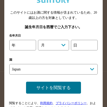
広島県のバー検索
岡山県のバー検索
山口県のバー検索
鳥取県のバー検索
このサイトにはお酒に関する情報が含まれているため、
20
島根県のバー検索
徳島県のバー検索
歳以上の方を対象としています。
香川県のバー検索
愛媛県のバー検索
誕生年月日を西暦でご入力下さい。
高知県のバー検索
福岡県のバー検索
生年月日
長崎県のバー検索
佐賀県のバー検索
年
月
日
大分県のバー検索
熊本県のバー検索
宮崎県のバー検索
鹿児島県のバー検索
国
沖縄県のバー検索
店舗登録方法のご案内
店舗情報更新方法のご案内
サイトを閲覧する
掲載店舗様ログイン
閲覧することにより、
利用規約
、
プライバシーポリシー
、およ