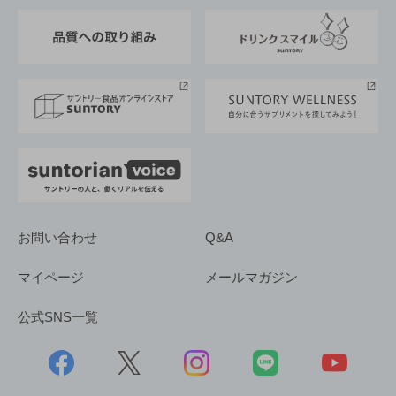
東京サントリーサンゴリアス
ESG情報ポータル
グループ企業一覧
サントリースポーツ
サステナビリティストーリーズ
事業所一覧
採用情報
お問い合わせ
Q&A
マイページ
メールマガジン
公式SNS一覧