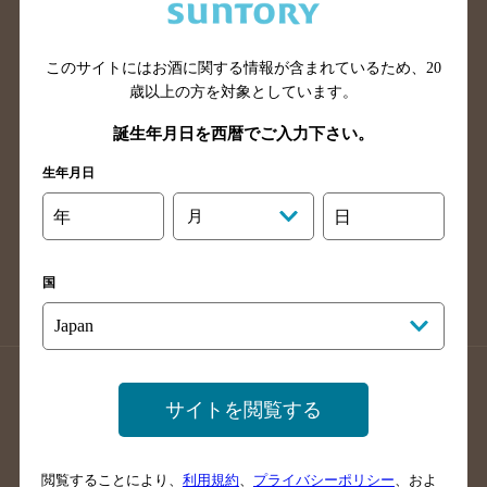
滋賀県のバー検索
和歌山県のバー検索
広島県のバー検索
岡山県のバー検索
山口県のバー検索
鳥取県のバー検索
このサイトにはお酒に関する情報が含まれているため、
20
歳以上の方を対象としています。
島根県のバー検索
徳島県のバー検索
誕生年月日を西暦でご入力下さい。
香川県のバー検索
愛媛県のバー検索
高知県のバー検索
福岡県のバー検索
生年月日
長崎県のバー検索
佐賀県のバー検索
年
月
日
大分県のバー検索
熊本県のバー検索
宮崎県のバー検索
鹿児島県のバー検索
国
沖縄県のバー検索
店舗登録方法のご案内
店舗情報更新方法のご案内
サイトを閲覧する
掲載店舗様ログイン
閲覧することにより、
利用規約
、
プライバシーポリシー
、およ