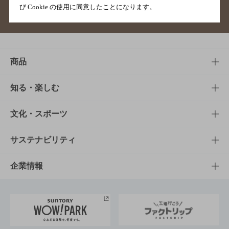
び Cookie の使用に同意したことになります。
サイトマップ
ご意見・ご感想
利用規約
商品
商品TOP
知る・楽しむ
商品一覧
知る・楽しむTOP
文化・スポーツ
商品発売情報
キャンペーン
文化・スポーツTOP
サステナビリティ
栄養成分一覧
工場見学
サントリーホール
サステナビリティTOP
企業情報
お料理・お酒レシピ
サントリー美術館
トップメッセージ
企業情報TOP
地域情報
サントリーサンバーズ大阪
サントリーが考えるサステナビリティ経営
企業概要