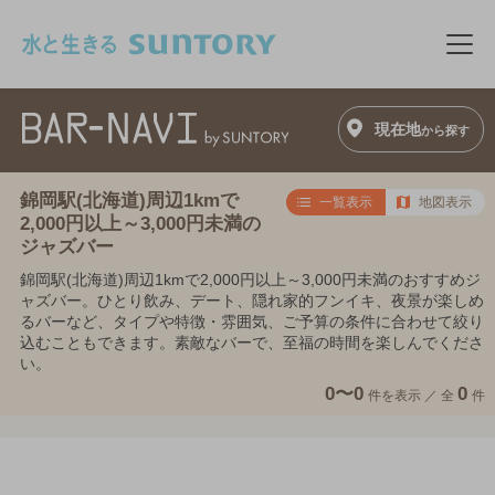
このページの本文へ移動
メニ
現在地
から探す
錦岡駅(北海道)周辺1kmで
一覧表示
地図表示
2,000円以上～3,000円未満の
ジャズバー
錦岡駅(北海道)周辺1kmで2,000円以上～3,000円未満のおすすめジ
ャズバー。ひとり飲み、デート、隠れ家的フンイキ、夜景が楽しめ
るバーなど、タイプや特徴・雰囲気、ご予算の条件に合わせて絞り
込むこともできます。素敵なバーで、至福の時間を楽しんでくださ
い。
0〜0
0
件を表示 ／
全
件