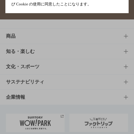
び Cookie の使用に同意したことになります。
サイトマップ
ご意見・ご感想
利用規約
商品
商品TOP
知る・楽しむ
商品一覧
知る・楽しむTOP
文化・スポーツ
商品発売情報
キャンペーン
文化・スポーツTOP
サステナビリティ
栄養成分一覧
工場見学
サントリーホール
サステナビリティTOP
企業情報
お料理・お酒レシピ
サントリー美術館
トップメッセージ
企業情報TOP
地域情報
サントリーサンバーズ大阪
サントリーが考えるサステナビリティ経営
企業概要