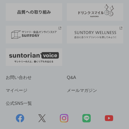
東京サントリーサンゴリアス
ESG情報ポータル
グループ企業一覧
サントリースポーツ
サステナビリティストーリーズ
事業所一覧
採用情報
お問い合わせ
Q&A
マイページ
メールマガジン
公式SNS一覧