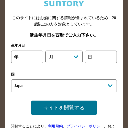
滋賀県のバー検索
和歌山県のバー検索
広島県のバー検索
岡山県のバー検索
山口県のバー検索
鳥取県のバー検索
このサイトにはお酒に関する情報が含まれているため、
20
歳以上の方を対象としています。
島根県のバー検索
徳島県のバー検索
誕生年月日を西暦でご入力下さい。
香川県のバー検索
愛媛県のバー検索
高知県のバー検索
福岡県のバー検索
生年月日
長崎県のバー検索
佐賀県のバー検索
年
月
日
大分県のバー検索
熊本県のバー検索
宮崎県のバー検索
鹿児島県のバー検索
国
沖縄県のバー検索
店舗登録方法のご案内
店舗情報更新方法のご案内
サイトを閲覧する
掲載店舗様ログイン
閲覧することにより、
利用規約
、
プライバシーポリシー
、およ