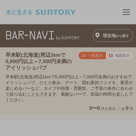
このページの本文へ移動
メニ
現在地
から探す
早来駅(北海道)周辺1kmで
一覧表示
地図表示
5,000円以上～7,000円未満の
アイリッシュパブ
早来駅(北海道)周辺1kmで5,000円以上～7,000円未満のおすすめア
イリッシュパブ。ひとり飲み、デート、隠れ家的フンイキ、夜景が
楽しめるバーなど、タイプや特徴・雰囲気、ご予算の条件に合わせ
て絞り込むこともできます。素敵なバーで、至福の時間を楽しんで
ください。
0〜0
0
件を表示 ／
全
件