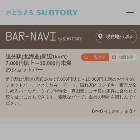
このページの本文へ移動
メニ
現在地
から探す
追分駅(北海道)周辺1kmで
一覧表示
地図表示
7,000円以上～10,000円未満
のショットバー
追分駅(北海道)周辺1kmで7,000円以上～10,000円未満のおすすめ
ショットバー。ひとり飲み、デート、隠れ家的フンイキ、夜景が楽
しめるバーなど、タイプや特徴・雰囲気、ご予算の条件に合わせて
絞り込むこともできます。素敵なバーで、至福の時間を楽しんでく
ださい。
0〜0
0
件を表示 ／
全
件