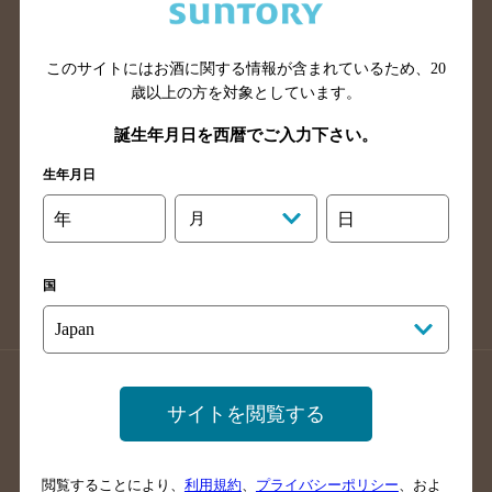
滋賀県のバー検索
和歌山県のバー検索
広島県のバー検索
岡山県のバー検索
山口県のバー検索
鳥取県のバー検索
このサイトにはお酒に関する情報が含まれているため、
20
歳以上の方を対象としています。
島根県のバー検索
徳島県のバー検索
誕生年月日を西暦でご入力下さい。
香川県のバー検索
愛媛県のバー検索
高知県のバー検索
福岡県のバー検索
生年月日
長崎県のバー検索
佐賀県のバー検索
年
月
日
大分県のバー検索
熊本県のバー検索
宮崎県のバー検索
鹿児島県のバー検索
国
沖縄県のバー検索
店舗登録方法のご案内
店舗情報更新方法のご案内
サイトを閲覧する
掲載店舗様ログイン
閲覧することにより、
利用規約
、
プライバシーポリシー
、およ