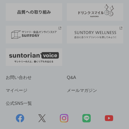
東京サントリーサンゴリアス
ESG情報ポータル
グループ企業一覧
サントリースポーツ
サステナビリティストーリーズ
事業所一覧
採用情報
お問い合わせ
Q&A
マイページ
メールマガジン
公式SNS一覧