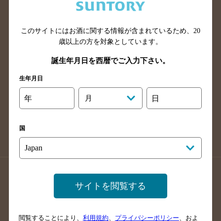
滋賀県のバー検索
和歌山県のバー検索
広島県のバー検索
岡山県のバー検索
山口県のバー検索
鳥取県のバー検索
このサイトにはお酒に関する情報が含まれているため、
20
歳以上の方を対象としています。
島根県のバー検索
徳島県のバー検索
誕生年月日を西暦でご入力下さい。
香川県のバー検索
愛媛県のバー検索
高知県のバー検索
福岡県のバー検索
生年月日
長崎県のバー検索
佐賀県のバー検索
年
月
日
大分県のバー検索
熊本県のバー検索
宮崎県のバー検索
鹿児島県のバー検索
国
沖縄県のバー検索
店舗登録方法のご案内
店舗情報更新方法のご案内
サイトを閲覧する
掲載店舗様ログイン
閲覧することにより、
利用規約
、
プライバシーポリシー
、およ