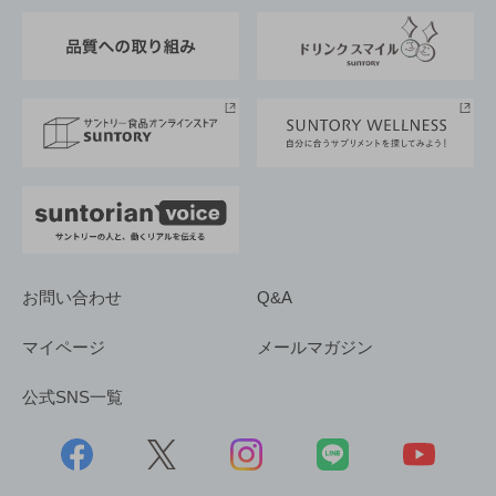
東京サントリーサンゴリアス
ESG情報ポータル
グループ企業一覧
サントリースポーツ
サステナビリティストーリーズ
事業所一覧
採用情報
お問い合わせ
Q&A
マイページ
メールマガジン
公式SNS一覧