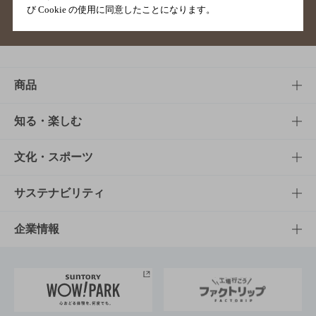
び Cookie の使用に同意したことになります。
サイトマップ
ご意見・ご感想
利用規約
商品
商品TOP
知る・楽しむ
商品一覧
知る・楽しむTOP
文化・スポーツ
商品発売情報
キャンペーン
文化・スポーツTOP
サステナビリティ
栄養成分一覧
工場見学
サントリーホール
サステナビリティTOP
企業情報
お料理・お酒レシピ
サントリー美術館
トップメッセージ
企業情報TOP
地域情報
サントリーサンバーズ大阪
サントリーが考えるサステナビリティ経営
企業概要