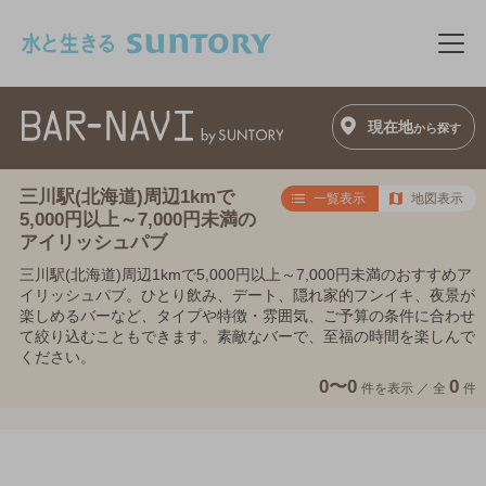
このページの本文へ移動
メニ
現在地
から探す
三川駅(北海道)周辺1kmで
一覧表示
地図表示
5,000円以上～7,000円未満の
アイリッシュパブ
三川駅(北海道)周辺1kmで5,000円以上～7,000円未満のおすすめア
イリッシュパブ。ひとり飲み、デート、隠れ家的フンイキ、夜景が
楽しめるバーなど、タイプや特徴・雰囲気、ご予算の条件に合わせ
て絞り込むこともできます。素敵なバーで、至福の時間を楽しんで
ください。
0〜0
0
件を表示 ／
全
件