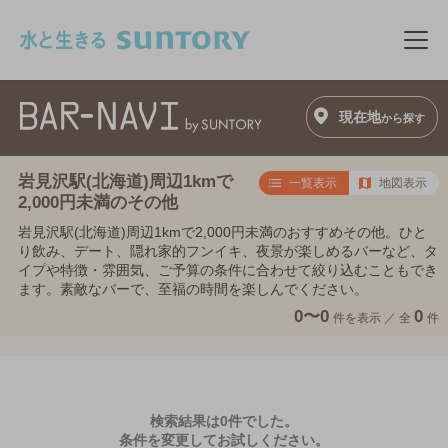
このページの本文へ移動
メニ
現在地
から探す
岩見沢駅(北海道)周辺1kmで
一覧表示
地図表示
2,000円未満のその他
岩見沢駅(北海道)周辺1kmで2,000円未満のおすすめその他。ひと
り飲み、デート、隠れ家的フンイキ、夜景が楽しめるバーなど、タ
イプや特徴・雰囲気、ご予算の条件に合わせて絞り込むこともでき
ます。素敵なバーで、至福の時間を楽しんでください。
0〜0
0
件を表示 ／
全
件
検索結果は0件でした。
条件を変更してお試しください。