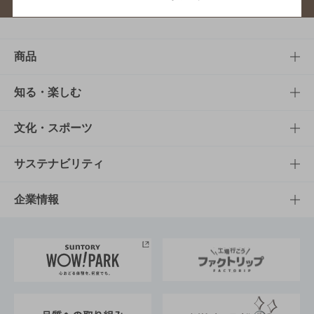
商品
商品TOP
知る・楽しむ
商品一覧
知る・楽しむTOP
文化・スポーツ
商品発売情報
キャンペーン
文化・スポーツTOP
サステナビリティ
栄養成分一覧
工場見学
サントリーホール
サステナビリティTOP
企業情報
お料理・お酒レシピ
サントリー美術館
トップメッセージ
企業情報TOP
地域情報
サントリーサンバーズ大阪
サントリーが考えるサステナビリティ経営
企業概要
東京サントリーサンゴリアス
ESG情報ポータル
グループ企業一覧