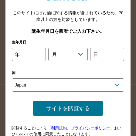
山口県のバー検索
鳥取県のバー検索
このサイトにはお酒に関する情報が含まれているため、
20
島根県のバー検索
徳島県のバー検索
歳以上の方を対象としています。
香川県のバー検索
愛媛県のバー検索
誕生年月日を西暦でご入力下さい。
高知県のバー検索
福岡県のバー検索
生年月日
長崎県のバー検索
佐賀県のバー検索
大分県のバー検索
熊本県のバー検索
年
月
日
宮崎県のバー検索
鹿児島県のバー検索
沖縄県のバー検索
国
店舗登録方法のご案内
店舗情報更新方法のご案内
掲載店舗様ログイン
サイトを閲覧する
閲覧することにより、
利用規約
、
プライバシーポリシー
、およ
サイトマップ
ご意見・ご感想
利用規約
び Cookie の使用に同意したことになります。