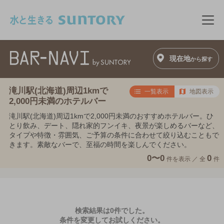
このページの本文へ移動
メニ
現在地
から探す
滝川駅(北海道)周辺1kmで
一覧表示
地図表示
2,000円未満のホテルバー
滝川駅(北海道)周辺1kmで2,000円未満のおすすめホテルバー。ひ
とり飲み、デート、隠れ家的フンイキ、夜景が楽しめるバーなど、
タイプや特徴・雰囲気、ご予算の条件に合わせて絞り込むこともで
きます。素敵なバーで、至福の時間を楽しんでください。
0〜0
0
件を表示 ／
全
件
検索結果は0件でした。
条件を変更してお試しください。