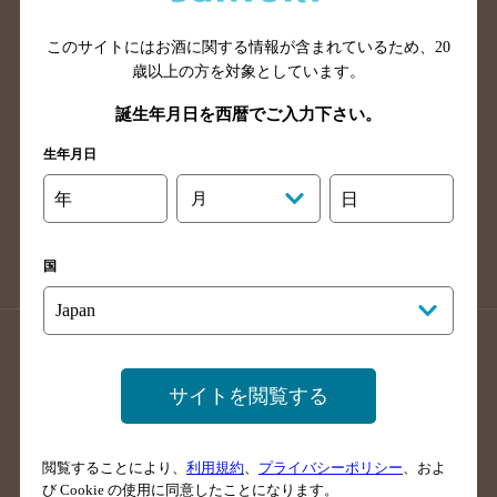
山口県のバー検索
鳥取県のバー検索
このサイトにはお酒に関する情報が含まれているため、
20
島根県のバー検索
徳島県のバー検索
歳以上の方を対象としています。
香川県のバー検索
愛媛県のバー検索
誕生年月日を西暦でご入力下さい。
高知県のバー検索
福岡県のバー検索
生年月日
長崎県のバー検索
佐賀県のバー検索
大分県のバー検索
熊本県のバー検索
年
月
日
宮崎県のバー検索
鹿児島県のバー検索
沖縄県のバー検索
国
店舗登録方法のご案内
店舗情報更新方法のご案内
掲載店舗様ログイン
サイトを閲覧する
閲覧することにより、
利用規約
、
プライバシーポリシー
、およ
サイトマップ
ご意見・ご感想
利用規約
び Cookie の使用に同意したことになります。