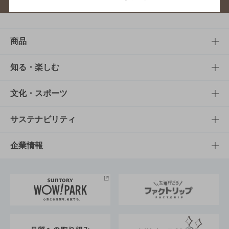
商品
商品TOP
知る・楽しむ
商品一覧
知る・楽しむTOP
文化・スポーツ
商品発売情報
キャンペーン
文化・スポーツTOP
サステナビリティ
栄養成分一覧
工場見学
サントリーホール
サステナビリティTOP
企業情報
お料理・お酒レシピ
サントリー美術館
トップメッセージ
企業情報TOP
地域情報
サントリーサンバーズ大阪
サントリーが考えるサステナビリティ経営
企業概要
東京サントリーサンゴリアス
ESG情報ポータル
グループ企業一覧