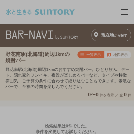
このページの本文へ移動
メニ
現在地
から探す
野花南駅(北海道)周辺1kmの
一覧表示
地図表示
焼酎バー
野花南駅(北海道)周辺1kmのおすすめ焼酎バー。ひとり飲み、デー
ト、隠れ家的フンイキ、夜景が楽しめるバーなど、タイプや特徴・
雰囲気、ご予算の条件に合わせて絞り込むこともできます。素敵な
バーで、至福の時間を楽しんでください。
0〜0
0
件を表示 ／
全
件
検索結果は0件でした。
条件を変更してお試しください。