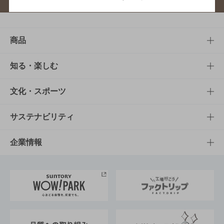
商品
商品TOP
知る・楽しむ
商品一覧
知る・楽しむTOP
文化・スポーツ
商品発売情報
キャンペーン
文化・スポーツTOP
サステナビリティ
栄養成分一覧
工場見学
サントリーホール
サステナビリティTOP
企業情報
お料理・お酒レシピ
サントリー美術館
トップメッセージ
企業情報TOP
地域情報
サントリーサンバーズ大阪
サントリーが考えるサステナビリティ経営
企業概要
東京サントリーサンゴリアス
ESG情報ポータル
グループ企業一覧