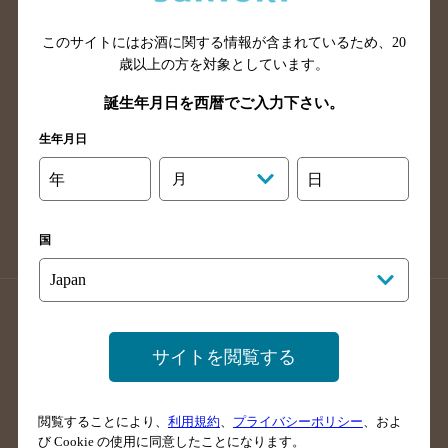
山口県のバー検索
鳥取県のバー検索
このサイトにはお酒に関する情報が含まれているため、
20
島根県のバー検索
徳島県のバー検索
歳以上の方を対象としています。
香川県のバー検索
愛媛県のバー検索
誕生年月日を西暦でご入力下さい。
高知県のバー検索
福岡県のバー検索
生年月日
長崎県のバー検索
佐賀県のバー検索
大分県のバー検索
熊本県のバー検索
年
月
日
宮崎県のバー検索
鹿児島県のバー検索
沖縄県のバー検索
国
店舗登録方法のご案内
店舗情報更新方法のご案内
掲載店舗様ログイン
サイトを閲覧する
閲覧することにより、
利用規約
、
プライバシーポリシー
、およ
サイトマップ
ご意見・ご感想
利用規約
び Cookie の使用に同意したことになります。